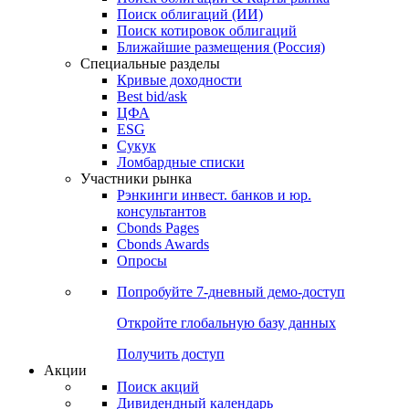
Облигации
Поиски
Поиск облигаций & Карты рынка
Поиск облигаций (ИИ)
Поиск котировок облигаций
Ближайшие размещения (Россия)
Специальные разделы
Кривые доходности
Best bid/ask
ЦФА
ESG
Сукук
Ломбардные списки
Участники рынка
Рэнкинги инвест. банков и юр.
консультантов
Cbonds Pages
Cbonds Awards
Опросы
Попробуйте
7-дневный
демо-доступ
Откройте глобальную базу данных