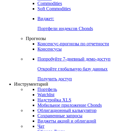
Commodities
Золото
Нефть
Бензин
Commodities
Soft Commodities
Виджет:
Портфели индексов Cbonds
Прогнозы
Консенсус-прогнозы по отчетности
Консенсусы
Попробуйте
7-дневный
демо-доступ
Откройте глобальную базу данных
Получить доступ
Инструментарий
Портфель
Watchlist
Надстройка XLS
Мобильное приложение Cbonds
Облигационный калькулятор