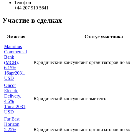
Статус организации
Действующая
Адрес
100 New Bridge Street London EC4V 6JA UK
Телефон
+44 207 919 5641
Участие в сделках
Эмиссия
Статус участника
Mauritius
Commercial
Bank
(MCB),
Юридический консультант организаторов по м
6.15%
16apr2031,
USD
Oncor
Electric
Delivery,
Юридический консультант эмитента
4.5%
15mar2031,
USD