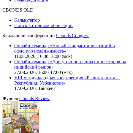
Оферта для физических лиц
|
Скачать в pdf
Оферта для юридических лиц
|
Скачать в pdf
Политика обработки персональных данных (pdf)
IT-аккредитация
CBONDS OLD
Калькулятор
Поиск котировок облигаций
Ближайшие конференции
Cbonds Congress
Онлайн-семинар «Новый стандарт инвестиций в
офисную недвижимость»
11.08.2026, 16:30-18:00 (мск)
Онлайн-семинар «Доступ иностранных инвесторов на
индийский рынок»
27.08.2026, 16:00-17:00 (мск)
VIII международная конференция «Рынок капитала
Республики Узбекистан»
17.09.2026, Ташкент
Журнал
Cbonds Review