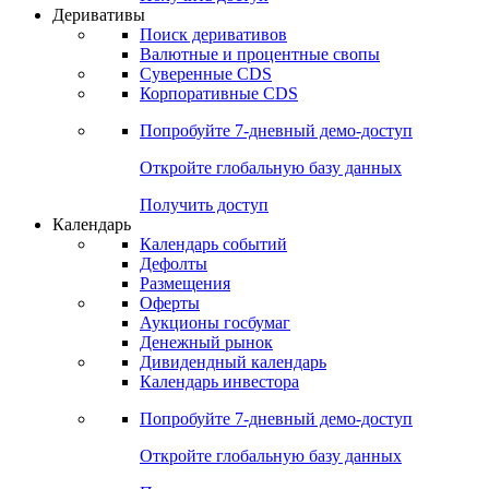
Откройте глобальную базу данных
Получить доступ
Деривативы
Поиск деривативов
Валютные и процентные свопы
Суверенные CDS
Корпоративные CDS
Попробуйте
7-дневный
демо-доступ
Откройте глобальную базу данных
Получить доступ
Календарь
Календарь событий
Дефолты
Размещения
Оферты
Аукционы госбумаг
Денежный рынок
Дивидендный календарь
Календарь инвестора