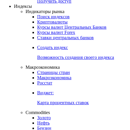
Попробуйте
7-дневный
демо-доступ
Откройте глобальную базу данных
Получить доступ
Индексы
Индикаторы рынка
Поиск индексов
Криптовалюты
Курсы валют Центральных Банков
Курсы валют Forex
Ставки центральных банков
Создать индекс
Возможность создания своего индекса
Макроэкономика
Страницы стран
Макроэкономика
Росстат
Виджет:
Карта процентных ставок