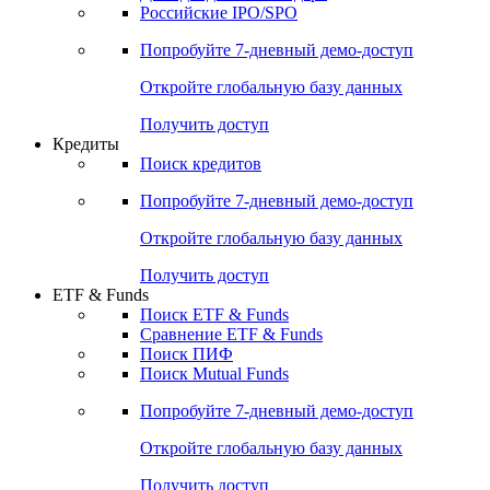
Получить доступ
Акции
Поиск акций
Дивидендный календарь
Российские IPO/SPO
Попробуйте
7-дневный
демо-доступ
Откройте глобальную базу данных
Получить доступ
Кредиты
Поиск кредитов
Попробуйте
7-дневный
демо-доступ
Откройте глобальную базу данных
Получить доступ
ETF & Funds
Поиск ETF & Funds
Сравнение ETF & Funds
Поиск ПИФ
Поиск Mutual Funds
Попробуйте
7-дневный
демо-доступ