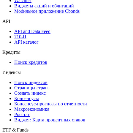
Инструментарий
Надстройка Excel
Watchlist
Виджеты акций и облигаций
Мобильное приложение Cbonds
API
API and Data Feed
710-П
API каталог
Кредиты
Поиск кредитов
Индексы
Поиск индексов
Страницы стран
Создать индекс
Консенсусы
Консенсус-прогнозы по отчетности
Макроэкономика