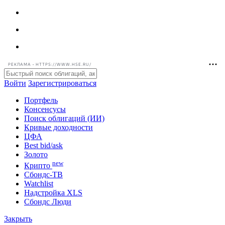
РЕКЛАМА • HTTPS://WWW.HSE.RU/
Войти
Зарегистрироваться
Портфель
Консенсусы
Поиск облигаций (ИИ)
Кривые доходности
ЦФА
Best bid/ask
Золото
new
Крипто
Сбондс-ТВ
Watchlist