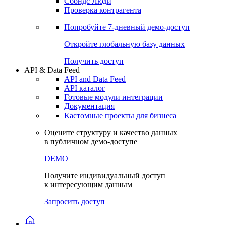
Сохраненные запросы
Виджеты акций и облигаций
Чат
Сбондс Люди
Проверка контрагента
Попробуйте
7-дневный
демо-доступ
Откройте глобальную базу данных
Получить доступ
API & Data Feed
API and Data Feed
API каталог
Готовые модули интеграции
Документация
Кастомные проекты для бизнеса
Оцените структуру и качество данных
в публичном демо-доступе
DEMO
Получите индивидуальный доступ
к интересующим данным