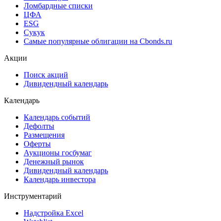
Cbonds Valuation
Рэнкинги инвест. банков и юр. консультантов
Cbonds Awards
Cbonds Pages
Ломбардные списки
ЦФА
ESG
Сукук
Самые популярные облигации на Cbonds.ru
Акции
Поиск акций
Дивидендный календарь
Календарь
Календарь событий
Дефолты
Размещения
Оферты
Аукционы госбумаг
Денежный рынок
Дивидендный календарь
Календарь инвестора