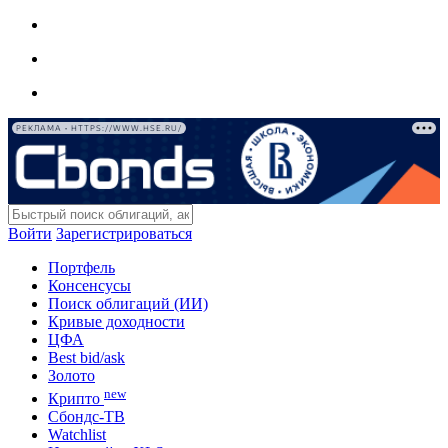
РЕКЛАМА • HTTPS://WWW.HSE.RU/
Войти
Зарегистрироваться
Портфель
Консенсусы
Поиск облигаций (ИИ)
Кривые доходности
ЦФА
Best bid/ask
Золото
new
Крипто
Сбондс-ТВ
Watchlist