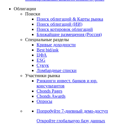
Облигации
Поиски
Поиск облигаций & Карты рынка
Поиск облигаций (ИИ)
Поиск котировок облигаций
Ближайшие размещения (Россия)
Специальные разделы
Кривые доходности
Best bid/ask
ЦФА
ESG
Сукук
Ломбардные списки
Участники рынка
Рэнкинги инвест. банков и юр.
консультантов
Cbonds Pages
Cbonds Awards
Опросы
Попробуйте
7-дневный
демо-доступ
Откройте глобальную базу данных