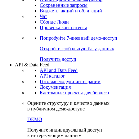
Сохраненные запросы
Виджеты акций и облигаций
Чат
Сбондс Люди
Проверка контрагента
Попробуйте
7-дневный
демо-доступ
Откройте глобальную базу данных
Получить доступ
API & Data Feed
API and Data Feed
API каталог
Готовые модули интеграции
Документация
Кастомные проекты для бизнеса
Оцените структуру и качество данных
в публичном демо-доступе
DEMO
Получите индивидуальный доступ
к интересующим данным