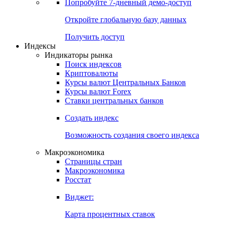
Попробуйте
7-дневный
демо-доступ
Откройте глобальную базу данных
Получить доступ
Индексы
Индикаторы рынка
Поиск индексов
Криптовалюты
Курсы валют Центральных Банков
Курсы валют Forex
Ставки центральных банков
Создать индекс
Возможность создания своего индекса
Макроэкономика
Страницы стран
Макроэкономика
Росстат
Виджет:
Карта процентных ставок