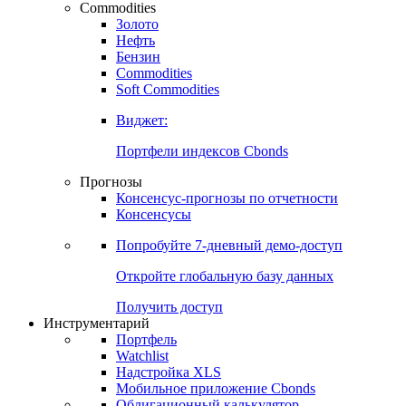
Commodities
Золото
Нефть
Бензин
Commodities
Soft Commodities
Виджет:
Портфели индексов Cbonds
Прогнозы
Консенсус-прогнозы по отчетности
Консенсусы
Попробуйте
7-дневный
демо-доступ
Откройте глобальную базу данных
Получить доступ
Инструментарий
Портфель
Watchlist
Надстройка XLS
Мобильное приложение Cbonds
Облигационный калькулятор