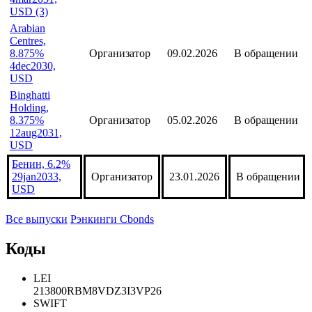
USD (3)
Arabian
Centres,
8.875%
Организатор
09.02.2026
В обращении
4dec2030,
USD
Binghatti
Holding,
8.375%
Организатор
05.02.2026
В обращении
12aug2031,
USD
Бенин, 6.2%
29jan2033,
Организатор
23.01.2026
В обращении
USD
Все выпуски
Рэнкинги Cbonds
Коды
LEI
213800RBM8VDZ3I3VP26
SWIFT