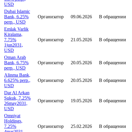
USD
Dubai Islamic
Bank, 6.25%
Организатор
09.06.2026
В обращении
perp., USD
Emlak Varlik
Kiralama,
7.75%
Организатор
21.05.2026
В обращении
1jun2031,
USD
Oman Arab
Bank, 6.75%
Организатор
20.05.2026
В обращении
perp., USD
Alinma Bank,
6.625% perp.,
Организатор
20.05.2026
В обращении
USD
Dar Al Arkan
Sukuk, 7.25%
Организатор
19.05.2026
В обращении
26may2031,
USD
Omniyat
Holdings,
7.25%
Организатор
25.02.2026
В обращении
4mar2031,