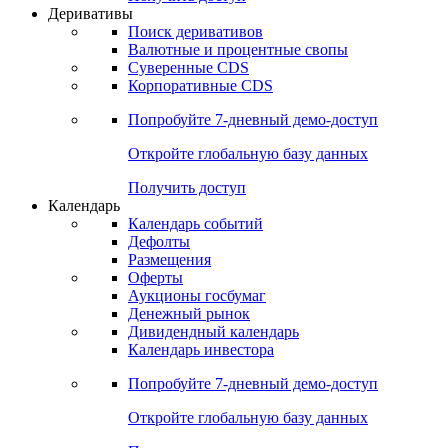
Откройте глобальную базу данных
Получить доступ
Деривативы
Поиск деривативов
Валютные и процентные свопы
Суверенные CDS
Корпоративные CDS
Попробуйте
7-дневный
демо-доступ
Откройте глобальную базу данных
Получить доступ
Календарь
Календарь событий
Дефолты
Размещения
Оферты
Аукционы госбумаг
Денежный рынок
Дивидендный календарь
Календарь инвестора