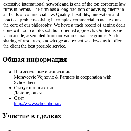
Профиль
Moravcevic Vojnovic & Partners in cooperation with Schoenherr is
an established and distinguished corporate law firm with an
extensive international network and is one of the top corporate law
firms in Serbia. The firm has a long tradition of advising clients in
all fields of commercial law. Quality, flexibility, innovation and
practical problem-solving in complex commercial mandates are at
the core of our philosophy. We have a track record of getting deals
done with our can-do, solution-oriented approach. Our teams are
tailor-made, assembled from our various practice groups. Such
sharing of resources, knowledge and expertise allows us to offer
the client the best possible service.
Общая информация
Наименование организации
Moravcevic Vojnovic & Partners in cooperation with
Schoenherr
Статус организации
Действующая
Сайт
http://www.schoenherr.rs/