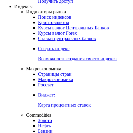
Попробуйте
7-дневный
демо-доступ
Откройте глобальную базу данных
Получить доступ
Индексы
Индикаторы рынка
Поиск индексов
Криптовалюты
Курсы валют Центральных Банков
Курсы валют Forex
Ставки центральных банков
Создать индекс
Возможность создания своего индекса
Макроэкономика
Страницы стран
Макроэкономика
Росстат
Виджет:
Карта процентных ставок