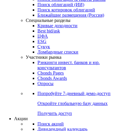
Облигации
Поиски
Поиск облигаций & Карты рынка
Поиск облигаций (ИИ)
Поиск котировок облигаций
Ближайшие размещения (Россия)
Специальные разделы
Кривые доходности
Best bid/ask
ЦФА
ESG
Сукук
Ломбардные списки
Участники рынка
Рэнкинги инвест. банков и юр.
консультантов
Cbonds Pages
Cbonds Awards
Опросы
Попробуйте
7-дневный
демо-доступ
Откройте глобальную базу данных