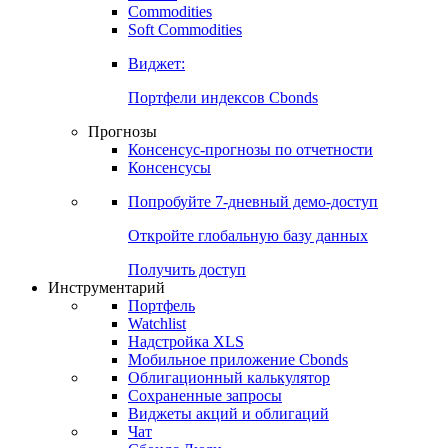
Commodities
Золото
Нефть
Бензин
Commodities
Soft Commodities
Виджет:
Портфели индексов Cbonds
Прогнозы
Консенсус-прогнозы по отчетности
Консенсусы
Попробуйте
7-дневный
демо-доступ
Откройте глобальную базу данных
Получить доступ
Инструментарий
Портфель
Watchlist
Надстройка XLS
Мобильное приложение Cbonds
Облигационный калькулятор