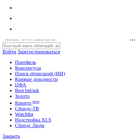
РЕКЛАМА • HTTPS://WWW.HSE.RU/
Войти
Зарегистрироваться
Портфель
Консенсусы
Поиск облигаций (ИИ)
Кривые доходности
ЦФА
Best bid/ask
Золото
new
Крипто
Сбондс-ТВ
Watchlist