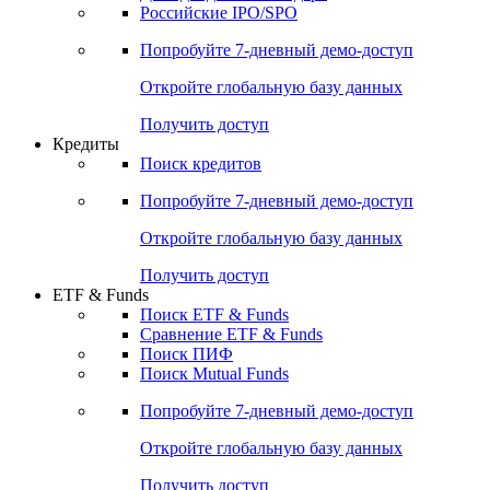
Получить доступ
Акции
Поиск акций
Дивидендный календарь
Российские IPO/SPO
Попробуйте
7-дневный
демо-доступ
Откройте глобальную базу данных
Получить доступ
Кредиты
Поиск кредитов
Попробуйте
7-дневный
демо-доступ
Откройте глобальную базу данных
Получить доступ
ETF & Funds
Поиск ETF & Funds
Сравнение ETF & Funds
Поиск ПИФ
Поиск Mutual Funds
Попробуйте
7-дневный
демо-доступ