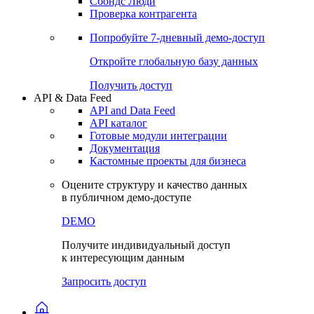
Сохраненные запросы
Виджеты акций и облигаций
Чат
Сбондс Люди
Проверка контрагента
Попробуйте
7-дневный
демо-доступ
Откройте глобальную базу данных
Получить доступ
API & Data Feed
API and Data Feed
API каталог
Готовые модули интеграции
Документация
Кастомные проекты для бизнеса
Оцените структуру и качество данных
в публичном демо-доступе
DEMO
Получите индивидуальный доступ
к интересующим данным