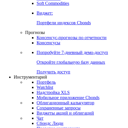
Золото
Нефть
Бензин
Commodities
Soft Commodities
Виджет:
Портфели индексов Cbonds
Прогнозы
Консенсус-прогнозы по отчетности
Консенсусы
Попробуйте
7-дневный
демо-доступ
Откройте глобальную базу данных
Получить доступ
Инструментарий
Портфель
Watchlist
Надстройка XLS
Мобильное приложение Cbonds
Облигационный калькулятор
Сохраненные запросы