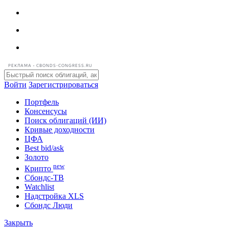
РЕКЛАМА • CBONDS-CONGRESS.RU
Войти
Зарегистрироваться
Портфель
Консенсусы
Поиск облигаций (ИИ)
Кривые доходности
ЦФА
Best bid/ask
Золото
new
Крипто
Сбондс-ТВ
Watchlist
Надстройка XLS