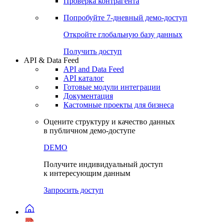
Виджеты акций и облигаций
Чат
Сбондс Люди
Проверка контрагента
Попробуйте
7-дневный
демо-доступ
Откройте глобальную базу данных
Получить доступ
API & Data Feed
API and Data Feed
API каталог
Готовые модули интеграции
Документация
Кастомные проекты для бизнеса
Оцените структуру и качество данных
в публичном демо-доступе
DEMO
Получите индивидуальный доступ
к интересующим данным
Запросить доступ