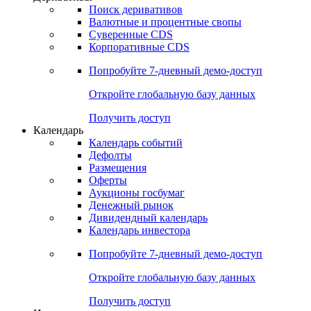
Откройте глобальную базу данных
Получить доступ
Деривативы
Поиск деривативов
Валютные и процентные свопы
Суверенные CDS
Корпоративные CDS
Попробуйте
7-дневный
демо-доступ
Откройте глобальную базу данных
Получить доступ
Календарь
Календарь событий
Дефолты
Размещения
Оферты
Аукционы госбумаг
Денежный рынок
Дивидендный календарь
Календарь инвестора
Попробуйте
7-дневный
демо-доступ