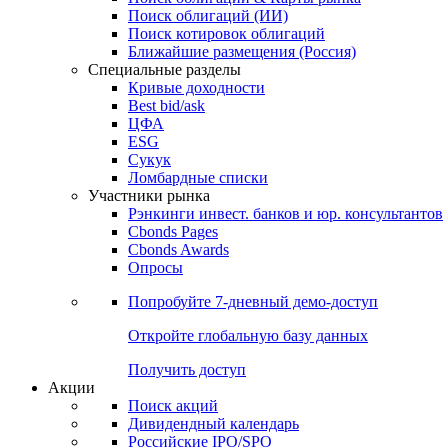
Облигации
Поиски
Поиск облигаций & Карты рынка
Поиск облигаций (ИИ)
Поиск котировок облигаций
Ближайшие размещения (Россия)
Специальные разделы
Кривые доходности
Best bid/ask
ЦФА
ESG
Сукук
Ломбардные списки
Участники рынка
Рэнкинги инвест. банков и юр. консультантов
Cbonds Pages
Cbonds Awards
Опросы
Попробуйте
7-дневный
демо-доступ
Откройте глобальную базу данных
Получить доступ