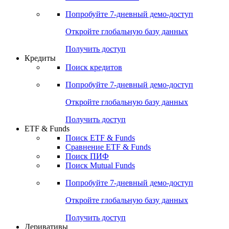
Акции
Поиск акций
Дивидендный календарь
Российские IPO/SPO
Попробуйте
7-дневный
демо-доступ
Откройте глобальную базу данных
Получить доступ
Кредиты
Поиск кредитов
Попробуйте
7-дневный
демо-доступ
Откройте глобальную базу данных
Получить доступ
ETF & Funds
Поиск ETF & Funds
Сравнение ETF & Funds
Поиск ПИФ
Поиск Mutual Funds
Попробуйте
7-дневный
демо-доступ