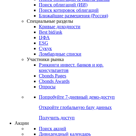
Облигации
Поиски
Поиск облигаций & Карты рынка
Поиск облигаций (ИИ)
Поиск котировок облигаций
Ближайшие размещения (Россия)
Специальные разделы
Кривые доходности
Best bid/ask
ЦФА
ESG
Сукук
Ломбардные списки
Участники рынка
Рэнкинги инвест. банков и юр.
консультантов
Cbonds Pages
Cbonds Awards
Опросы
Попробуйте
7-дневный
демо-доступ
Откройте глобальную базу данных