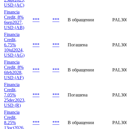
USD (AK)
Financia
Credit, 7%
***
***
Погашена
PAL300
25apr2025,
USD (AC)
Financia
Credit, 8%
***
***
В обращении
PAL300
6sep2027,
USD (AB)
Financia
Credit,
6.75%
***
***
Погашена
PAL300
10jul2024,
USD (AG)
Financia
Credit, 8%
***
***
В обращении
PAL300
6feb2028,
USD (AF)
Financia
Credit,
7.05%
***
***
Погашена
PAL300
25dec2023,
USD (R)