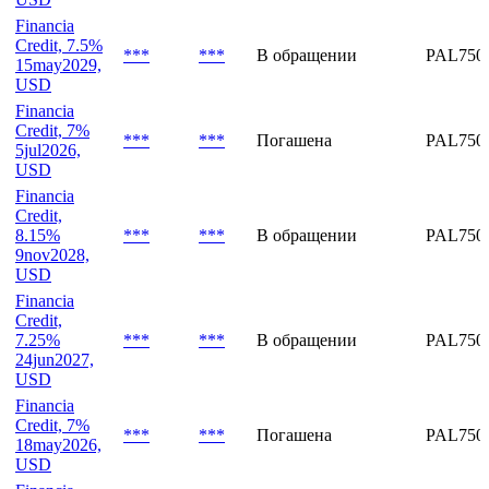
Financia
Credit, 7.5%
***
***
В обращении
PAL750
22jun2029,
USD
Financia
Credit, 7.5%
***
***
В обращении
PAL750
15may2029,
USD
Financia
Credit, 7%
***
***
Погашена
PAL750
5jul2026,
USD
Financia
Credit,
8.15%
***
***
В обращении
PAL750
9nov2028,
USD
Financia
Credit,
7.25%
***
***
В обращении
PAL750
24jun2027,
USD
Financia