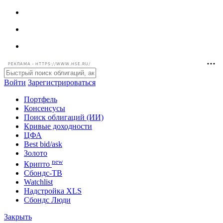
РЕКЛАМА • HTTPS://WWW.HSE.RU/
Войти
Зарегистрироваться
Портфель
Консенсусы
Поиск облигаций (ИИ)
Кривые доходности
ЦФА
Best bid/ask
Золото
new
Крипто
Сбондс-ТВ
Watchlist