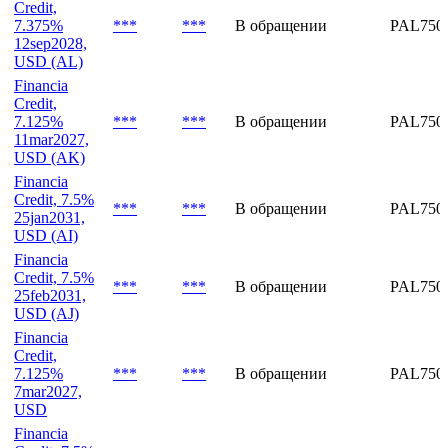
***
***
В обращении
PAL750
29jan2031,
USD (AM)
Financia
Credit,
7.375%
***
***
В обращении
PAL750
12sep2028,
USD (AL)
Financia
Credit,
7.125%
***
***
В обращении
PAL750
11mar2027,
USD (AK)
Financia
Credit, 7.5%
***
***
В обращении
PAL7506
25jan2031,
USD (AI)
Financia
Credit, 7.5%
***
***
В обращении
PAL750
25feb2031,
USD (AJ)
Financia
Credit,
7.125%
***
***
В обращении
PAL750