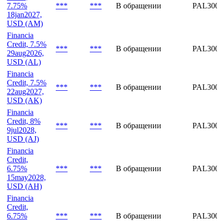
19may2027,
USD (AO)
Financia
Credit,
7.75%
***
***
В обращении
PAL300
18jan2027,
USD (AM)
Financia
Credit, 7.5%
***
***
В обращении
PAL300
29aug2026,
USD (AL)
Financia
Credit, 7.5%
***
***
В обращении
PAL300
22aug2027,
USD (AK)
Financia
Credit, 8%
***
***
В обращении
PAL300
9jul2028,
USD (AJ)
Financia
Credit,
6.75%
***
***
В обращении
PAL300
15may2028,
USD (AH)