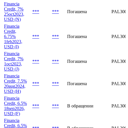
Financia
Credit, 7%
***
***
Погашена
PAL300
25oct2023,
USD (L)
Financia
Credit, 7%
***
***
Погашена
PAL300
25oct2023,
USD (N)
Financia
Credit,
6.75%
***
***
Погашена
PAL3005
1feb2023,
USD (I)
Financia
Credit, 7%
***
***
Погашена
PAL300
1oct2023,
USD (J)
Financia
Credit, 7.5%
***
***
Погашена
PAL300
20aug2024,
USD (H)
Financia
Credit, 6.5%
***
***
В обращении
PAL300
18sep2026,