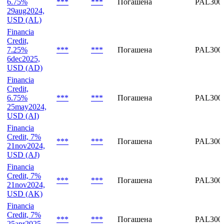
USD (AE)
Financia
Credit,
6.75%
***
***
Погашена
PAL300
29aug2024,
USD (AL)
Financia
Credit,
7.25%
***
***
Погашена
PAL300
6dec2025,
USD (AD)
Financia
Credit,
6.75%
***
***
Погашена
PAL3005
25may2024,
USD (AI)
Financia
Credit, 7%
***
***
Погашена
PAL300
21nov2024,
USD (AJ)
Financia
Credit, 7%
***
***
Погашена
PAL300
21nov2024,