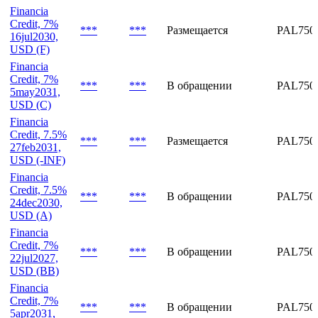
Financia
Credit, 7%
***
***
В обращении
PAL750
16jun2030,
USD (E)
Financia
Credit, 7%
***
***
Размещается
PAL750
16jul2030,
USD (F)
Financia
Credit, 7%
***
***
В обращении
PAL750
5may2031,
USD (C)
Financia
Credit, 7.5%
***
***
Размещается
PAL750
27feb2031,
USD (-INF)
Financia
Credit, 7.5%
***
***
В обращении
PAL750
24dec2030,
USD (A)
Financia
Credit, 7%
***
***
В обращении
PAL750
22jul2027,