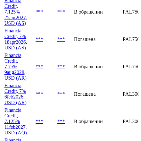
Credit, 7%
***
***
Погашена
PAL750
18may2026,
USD
Financia
Credit,
7.125%
***
***
В обращении
PAL750
25apr2027,
USD (AS)
Financia
Credit, 7%
***
***
Погашена
PAL750
18apr2026,
USD (AS)
Financia
Credit,
7.75%
***
***
В обращении
PAL750
9aug2028,
USD (AR)
Financia
Credit, 7%
***
***
Погашена
PAL300
6feb2026,
USD (AR)
Financia
Credit,