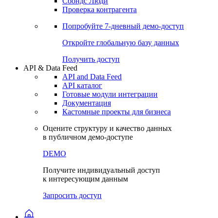
Сохраненные запросы
Виджеты акций и облигаций
Чат
Сбондс Люди
Проверка контрагента
Попробуйте
7-дневный
демо-доступ
Откройте глобальную базу данных
Получить доступ
API & Data Feed
API and Data Feed
API каталог
Готовые модули интеграции
Документация
Кастомные проекты для бизнеса
Оцените структуру и качество данных
в публичном демо-доступе
DEMO
Получите индивидуальный доступ
к интересующим данным