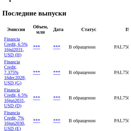
FCRE0675PREFA ***
Financia Credit, акция привилегированная,
FCRE0675PREFB ***
Последние выпуски
Объем,
Эмиссия
Дата
Статус
IS
млн
Financia
Credit, 6.5%
***
***
В обращении
PAL750
16jul2031,
USD (H)
Financia
Credit,
7.375%
***
***
В обращении
PAL750
16dec2028,
USD (G)
Financia
Credit, 6.5%
***
***
В обращении
PAL750
16jun2031,
USD (D)