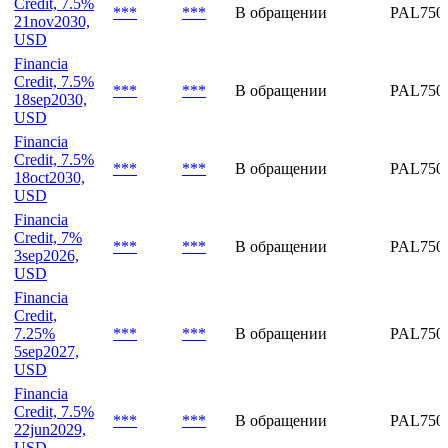
7mar2027,
USD
Financia
Credit, 7.5%
***
***
В обращении
PAL750
21nov2030,
USD
Financia
Credit, 7.5%
***
***
В обращении
PAL750
18sep2030,
USD
Financia
Credit, 7.5%
***
***
В обращении
PAL750
18oct2030,
USD
Financia
Credit, 7%
***
***
В обращении
PAL750
3sep2026,
USD
Financia
Credit,
7.25%
***
***
В обращении
PAL750
5sep2027,
USD