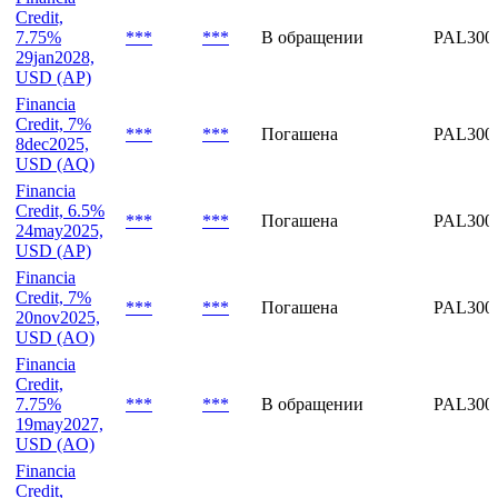
7.125%
***
***
В обращении
PAL300
11feb2027,
USD (AQ)
Financia
Credit,
7.75%
***
***
В обращении
PAL300
29jan2028,
USD (AP)
Financia
Credit, 7%
***
***
Погашена
PAL300
8dec2025,
USD (AQ)
Financia
Credit, 6.5%
***
***
Погашена
PAL300
24may2025,
USD (AP)
Financia
Credit, 7%
***
***
Погашена
PAL300
20nov2025,
USD (AO)
Financia
Credit,
7.75%
***
***
В обращении
PAL300