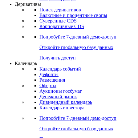
Откройте глобальную базу данных
Получить доступ
Деривативы
Поиск деривативов
Валютные и процентные свопы
Суверенные CDS
Корпоративные CDS
Попробуйте
7-дневный
демо-доступ
Откройте глобальную базу данных
Получить доступ
Календарь
Календарь событий
Дефолты
Размещения
Оферты
Аукционы госбумаг
Денежный рынок
Дивидендный календарь
Календарь инвестора