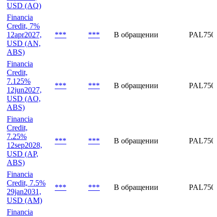
USD (BB)
Financia
Credit, 7%
***
***
В обращении
PAL750
5apr2031,
USD (AQ)
Financia
Credit, 7%
12apr2027,
***
***
В обращении
PAL750
USD (AN,
ABS)
Financia
Credit,
7.125%
***
***
В обращении
PAL750
12jun2027,
USD (AO,
ABS)
Financia
Credit,
7.25%
***
***
В обращении
PAL750
12sep2028,
USD (AP,
ABS)
Financia
Credit, 7.5%