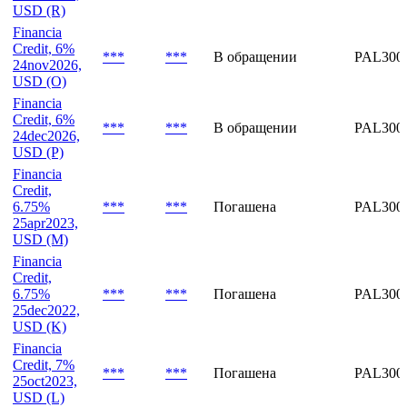
USD (Q)
Financia
Credit, 7%
***
***
Погашена
PAL300
22dec2023,
USD (R)
Financia
Credit, 6%
***
***
В обращении
PAL300
24nov2026,
USD (O)
Financia
Credit, 6%
***
***
В обращении
PAL300
24dec2026,
USD (P)
Financia
Credit,
6.75%
***
***
Погашена
PAL300
25apr2023,
USD (M)
Financia
Credit,
6.75%
***
***
Погашена
PAL300
25dec2022,
USD (K)