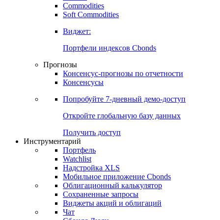
Commodities
Золото
Нефть
Бензин
Commodities
Soft Commodities
Виджет:
Портфели индексов Cbonds
Прогнозы
Консенсус-прогнозы по отчетности
Консенсусы
Попробуйте
7-дневный
демо-доступ
Откройте глобальную базу данных
Получить доступ
Инструментарий
Портфель
Watchlist
Надстройка XLS
Мобильное приложение Cbonds
Облигационный калькулятор