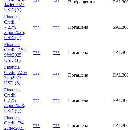
14nov2027,
USD (Z)
Financia
Credit, 6%
***
***
В обращении
PAL300
14dec2027,
USD (A)
Financia
Credit,
7.25%
***
***
Погашена
PAL300
23jun2025,
USD (U)
Financia
Credit, 7.5%
***
***
Погашена
PAL300
9feb2025,
USD (T)
Financia
Credit, 7.5%
***
***
Погашена
PAL300
7jan2025,
USD (S)
Financia
Credit,
6.75%
***
***
Погашена
PAL300
22jun2023,