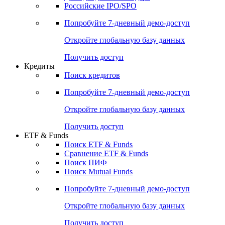
Получить доступ
Акции
Поиск акций
Дивидендный календарь
Российские IPO/SPO
Попробуйте
7-дневный
демо-доступ
Откройте глобальную базу данных
Получить доступ
Кредиты
Поиск кредитов
Попробуйте
7-дневный
демо-доступ
Откройте глобальную базу данных
Получить доступ
ETF & Funds
Поиск ETF & Funds
Сравнение ETF & Funds
Поиск ПИФ
Поиск Mutual Funds
Попробуйте
7-дневный
демо-доступ