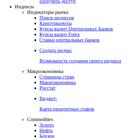
Попробуйте
7-дневный
демо-доступ
Откройте глобальную базу данных
Получить доступ
Индексы
Индикаторы рынка
Поиск индексов
Криптовалюты
Курсы валют Центральных Банков
Курсы валют Forex
Ставки центральных банков
Создать индекс
Возможность создания своего индекса
Макроэкономика
Страницы стран
Макроэкономика
Росстат
Виджет:
Карта процентных ставок