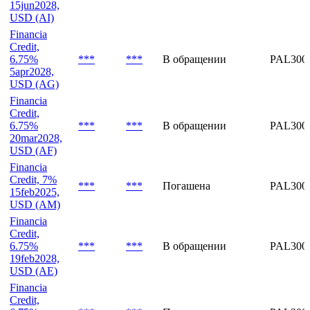
Financia
Credit,
6.75%
***
***
В обращении
PAL3005
15jun2028,
USD (AI)
Financia
Credit,
6.75%
***
***
В обращении
PAL300
5apr2028,
USD (AG)
Financia
Credit,
6.75%
***
***
В обращении
PAL300
20mar2028,
USD (AF)
Financia
Credit, 7%
***
***
Погашена
PAL300
15feb2025,
USD (AM)
Financia
Credit,
6.75%
***
***
В обращении
PAL300
19feb2028,