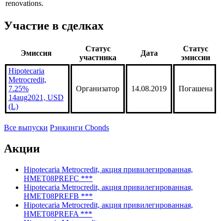
renovations.
Участие в сделках
Статус
Статус
Эмиссия
Дата
участника
эмиссии
Hipotecaria
Metrocredit,
7.25%
Организатор
14.08.2019
Погашена
14aug2021, USD
(L)
Все выпуски
Рэнкинги Cbonds
Акции
Hipotecaria Metrocredit, акция привилегированная,
HMET08PREFC ***
Hipotecaria Metrocredit, акция привилегированная,
HMET08PREFB ***
Hipotecaria Metrocredit, акция привилегированная,
HMET08PREFA ***