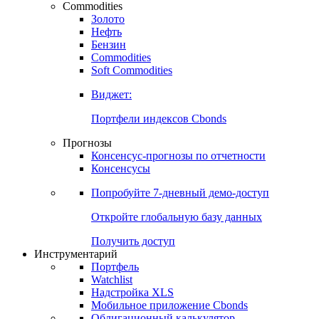
Commodities
Золото
Нефть
Бензин
Commodities
Soft Commodities
Виджет:
Портфели индексов Cbonds
Прогнозы
Консенсус-прогнозы по отчетности
Консенсусы
Попробуйте
7-дневный
демо-доступ
Откройте глобальную базу данных
Получить доступ
Инструментарий
Портфель
Watchlist
Надстройка XLS
Мобильное приложение Cbonds
Облигационный калькулятор