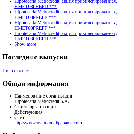
Hipotecaria Metrocredit, акция привилегированная,
HMET08PREFD ***
Hipotecaria Metrocredit, акция привилегированная,
HMET08PREFE ***
Hipotecaria Metrocredit, акция привилегированная,
HMET08PREFF ***
Hipotecaria Metrocredit, акция привилегированная,
HMET08PREFH ***
Show more
Последние выпуски
Показать все
Общая информация
Наименование организации
Hipotecaria Metrocredit S.A.
Статус организации
Действующая
Сайт
http://www.metrocreditpanama.com