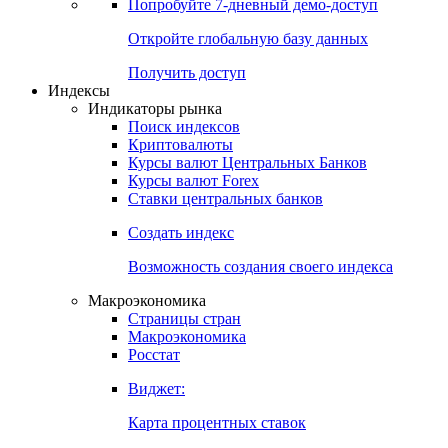
Попробуйте
7-дневный
демо-доступ
Откройте глобальную базу данных
Получить доступ
Индексы
Индикаторы рынка
Поиск индексов
Криптовалюты
Курсы валют Центральных Банков
Курсы валют Forex
Ставки центральных банков
Создать индекс
Возможность создания своего индекса
Макроэкономика
Страницы стран
Макроэкономика
Росстат
Виджет:
Карта процентных ставок