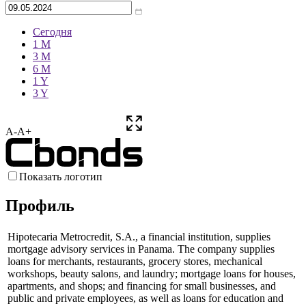
Сегодня
1 M
3 M
6 M
1 Y
3 Y
A-
A+
Показать логотип
Профиль
Hipotecaria Metrocredit, S.A., a financial institution, supplies
mortgage advisory services in Panama. The company supplies
loans for merchants, restaurants, grocery stores, mechanical
workshops, beauty salons, and laundry; mortgage loans for houses,
apartments, and shops; and financing for small businesses, and
public and private employees, as well as loans for education and