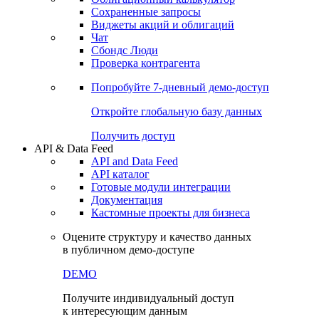
Сохраненные запросы
Виджеты акций и облигаций
Чат
Сбондс Люди
Проверка контрагента
Попробуйте
7-дневный
демо-доступ
Откройте глобальную базу данных
Получить доступ
API & Data Feed
API and Data Feed
API каталог
Готовые модули интеграции
Документация
Кастомные проекты для бизнеса
Оцените структуру и качество данных
в публичном демо-доступе
DEMO
Получите индивидуальный доступ
к интересующим данным