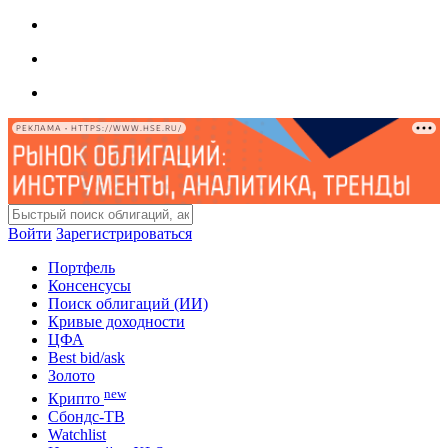
РЕКЛАМА • HTTPS://WWW.HSE.RU/
Войти
Зарегистрироваться
Портфель
Консенсусы
Поиск облигаций (ИИ)
Кривые доходности
ЦФА
Best bid/ask
Золото
new
Крипто
Сбондс-ТВ
Watchlist