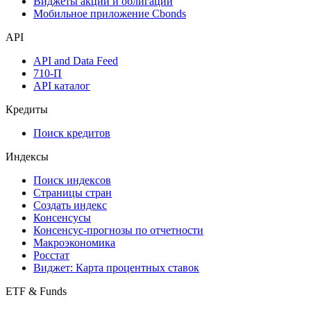
Виджеты акций и облигаций
Мобильное приложение Cbonds
API
API and Data Feed
710-П
API каталог
Кредиты
Поиск кредитов
Индексы
Поиск индексов
Страницы стран
Создать индекс
Консенсусы
Консенсус-прогнозы по отчетности
Макроэкономика
Росстат
Виджет: Карта процентных ставок
ETF & Funds