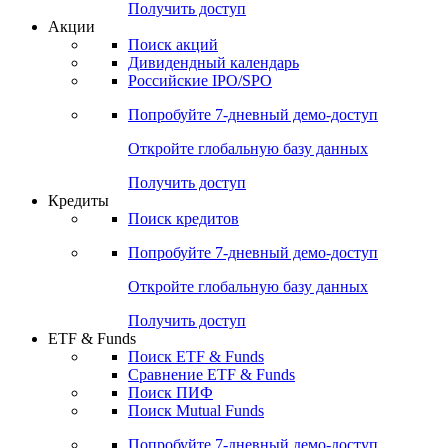
Получить доступ
Акции
Поиск акций
Дивидендный календарь
Российские IPO/SPO
Попробуйте
7-дневный
демо-доступ
Откройте глобальную базу данных
Получить доступ
Кредиты
Поиск кредитов
Попробуйте
7-дневный
демо-доступ
Откройте глобальную базу данных
Получить доступ
ETF & Funds
Поиск ETF & Funds
Сравнение ETF & Funds
Поиск ПИФ
Поиск Mutual Funds
Попробуйте
7-дневный
демо-доступ