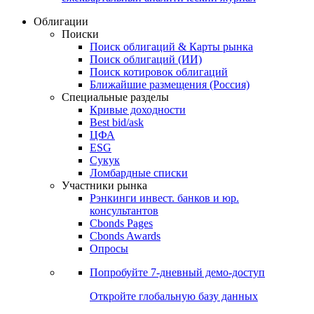
Облигации
Поиски
Поиск облигаций & Карты рынка
Поиск облигаций (ИИ)
Поиск котировок облигаций
Ближайшие размещения (Россия)
Специальные разделы
Кривые доходности
Best bid/ask
ЦФА
ESG
Сукук
Ломбардные списки
Участники рынка
Рэнкинги инвест. банков и юр.
консультантов
Cbonds Pages
Cbonds Awards
Опросы
Попробуйте
7-дневный
демо-доступ
Откройте глобальную базу данных