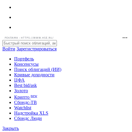
РЕКЛАМА • HTTPS://WWW.HSE.RU/
Войти
Зарегистрироваться
Портфель
Консенсусы
Поиск облигаций (ИИ)
Кривые доходности
ЦФА
Best bid/ask
Золото
new
Крипто
Сбондс-ТВ
Watchlist