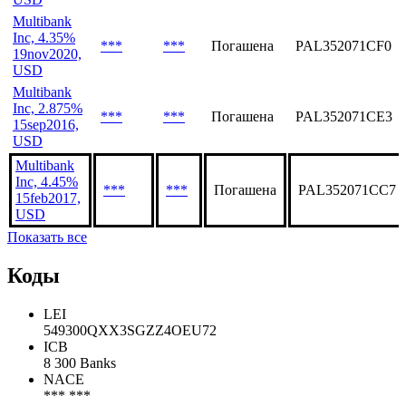
Multibank
Inc, 2.875%
***
***
Погашена
PAL352071CG8
24feb2017,
USD
Multibank
Inc, 4.35%
***
***
Погашена
PAL352071CF0
19nov2020,
USD
Multibank
Inc, 2.875%
***
***
Погашена
PAL352071CE3
15sep2016,
USD
Multibank
Inc, 4.45%
***
***
Погашена
PAL352071CC7
15feb2017,
USD
Показать все
Коды
LEI
549300QXX3SGZZ4OEU72