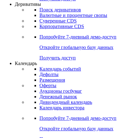
Откройте глобальную базу данных
Получить доступ
Деривативы
Поиск деривативов
Валютные и процентные свопы
Суверенные CDS
Корпоративные CDS
Попробуйте
7-дневный
демо-доступ
Откройте глобальную базу данных
Получить доступ
Календарь
Календарь событий
Дефолты
Размещения
Оферты
Аукционы госбумаг
Денежный рынок
Дивидендный календарь
Календарь инвестора