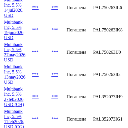
Объем,
Эмиссия
Дата
Статус
ISIN
млн
Multibank
Inc, 5.5%
***
***
Погашена
PAL750263IL6
14jul2026,
USD
Multibank
Inc, 5.5%
***
***
Погашена
PAL750263IK8
19jun2026,
USD
Multibank
Inc, 5.5%
***
***
Погашена
PAL750263IJ0
27may2026,
USD
Multibank
Inc, 5.5%
***
***
Погашена
PAL750263II2
13may2026,
USD
Multibank
Inc, 5.5%
***
***
Погашена
PAL352073IH9
27feb2026,
USD (CH)