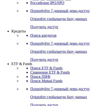
Получить доступ
Акции
Поиск акций
Дивидендный календарь
Российские IPO/SPO
Попробуйте
7-дневный
демо-доступ
Откройте глобальную базу данных
Получить доступ
Кредиты
Поиск кредитов
Попробуйте
7-дневный
демо-доступ
Откройте глобальную базу данных
Получить доступ
ETF & Funds
Поиск ETF & Funds
Сравнение ETF & Funds
Поиск ПИФ
Поиск Mutual Funds
Попробуйте
7-дневный
демо-доступ