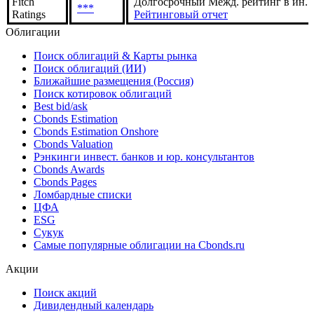
S&P
Global
***
Долгосрочный Межд. рейтинг в нац.
Ratings
Fitch
Долгосрочный Межд. рейтинг в ин. в
***
Ratings
Рейтинговый отчет
Облигации
Поиск облигаций & Карты рынка
Поиск облигаций (ИИ)
Ближайшие размещения (Россия)
Поиск котировок облигаций
Best bid/ask
Cbonds Estimation
Cbonds Estimation Onshore
Cbonds Valuation
Рэнкинги инвест. банков и юр. консультантов
Cbonds Awards
Cbonds Pages
Ломбардные списки
ЦФА
ESG
Сукук
Самые популярные облигации на Cbonds.ru