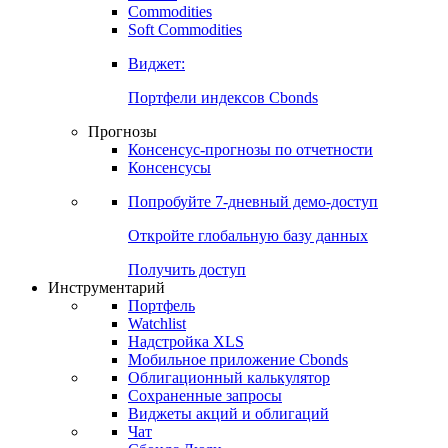
Commodities
Золото
Нефть
Бензин
Commodities
Soft Commodities
Виджет:
Портфели индексов Cbonds
Прогнозы
Консенсус-прогнозы по отчетности
Консенсусы
Попробуйте
7-дневный
демо-доступ
Откройте глобальную базу данных
Получить доступ
Инструментарий
Портфель
Watchlist
Надстройка XLS
Мобильное приложение Cbonds
Облигационный калькулятор