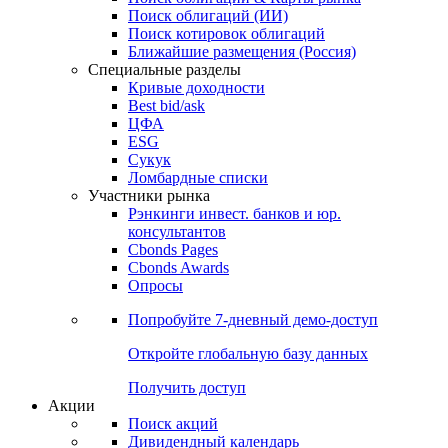
Облигации
Поиски
Поиск облигаций & Карты рынка
Поиск облигаций (ИИ)
Поиск котировок облигаций
Ближайшие размещения (Россия)
Специальные разделы
Кривые доходности
Best bid/ask
ЦФА
ESG
Сукук
Ломбардные списки
Участники рынка
Рэнкинги инвест. банков и юр.
консультантов
Cbonds Pages
Cbonds Awards
Опросы
Попробуйте
7-дневный
демо-доступ
Откройте глобальную базу данных