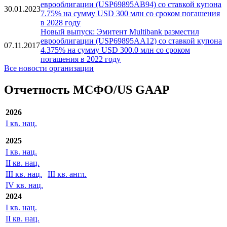
Новости
Новый выпуск: эмитент Multibank разместил
еврооблигации (USP69895AB94) со ставкой купона
30.01.2023
7.75% на сумму USD 300 млн со сроком погашения
в 2028 году
Новый выпуск: Эмитент Multibank разместил
еврооблигации (USP69895AA12) со ставкой купона
07.11.2017
4.375% на сумму USD 300.0 млн со сроком
погашения в 2022 году
Все новости организации
Отчетность МСФО/US GAAP
2026
I кв. нац.
2025
I кв. нац.
II кв. нац.
III кв. нац.
III кв. англ.
IV кв. нац.