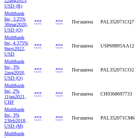
USD (W)
Multibank
Inc, 5%
***
***
Погашена
PAL352071CR5
22aug2023,
USD (R)
Multibank
Inc, 3.25%
***
***
Погашена
PAL352071CQ7
30mar2020,
USD (Q)
Multibank
Inc, 4.375%
***
***
Погашена
USP69895AA12
9nov2022,
USD
Multibank
Inc, 3%
***
***
Погашена
PAL352071CO2
2aug2018,
USD (O)
Multibank
Inc, 2%
***
***
Погашена
CH0368697733
11jan2021,
CHF
Multibank
Inc, 3%