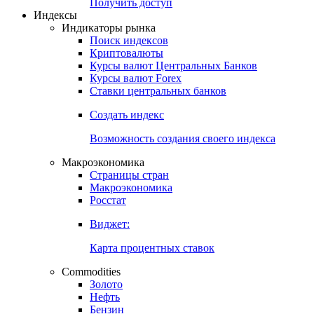
Попробуйте
7-дневный
демо-доступ
Откройте глобальную базу данных
Получить доступ
Индексы
Индикаторы рынка
Поиск индексов
Криптовалюты
Курсы валют Центральных Банков
Курсы валют Forex
Ставки центральных банков
Создать индекс
Возможность создания своего индекса
Макроэкономика
Страницы стран
Макроэкономика
Росстат
Виджет:
Карта процентных ставок