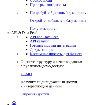
Сохраненные запросы
Виджеты акций и облигаций
Чат
Сбондс Люди
Проверка контрагента
Попробуйте
7-дневный
демо-доступ
Откройте глобальную базу данных
Получить доступ
API & Data Feed
API and Data Feed
API каталог
Готовые модули интеграции
Документация
Кастомные проекты для бизнеса
Оцените структуру и качество данных
в публичном демо-доступе
DEMO
Получите индивидуальный доступ
к интересующим данным