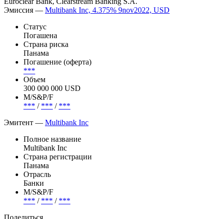
Euroclear Bank, Clearstream Banking S.A.
Эмиссия —
Multibank Inc, 4.375% 9nov2022, USD
Статус
Погашена
Страна риска
Панама
Погашение (оферта)
***
Объем
300 000 000 USD
М/S&P/F
***
/
***
/
***
Эмитент —
Multibank Inc
Полное название
Multibank Inc
Страна регистрации
Панама
Отрасль
Банки
М/S&P/F
***
/
***
/
***
Поделиться