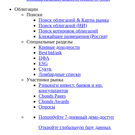
Облигации
Поиски
Поиск облигаций & Карты рынка
Поиск облигаций (ИИ)
Поиск котировок облигаций
Ближайшие размещения (Россия)
Специальные разделы
Кривые доходности
Best bid/ask
ЦФА
ESG
Сукук
Ломбардные списки
Участники рынка
Рэнкинги инвест. банков и юр.
консультантов
Cbonds Pages
Cbonds Awards
Опросы
Попробуйте
7-дневный
демо-доступ
Откройте глобальную базу данных