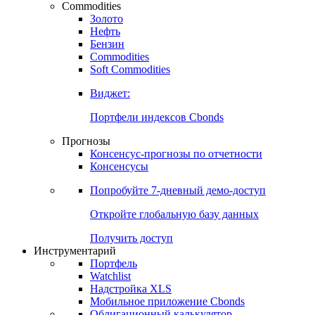
Commodities
Золото
Нефть
Бензин
Commodities
Soft Commodities
Виджет:
Портфели индексов Cbonds
Прогнозы
Консенсус-прогнозы по отчетности
Консенсусы
Попробуйте
7-дневный
демо-доступ
Откройте глобальную базу данных
Получить доступ
Инструментарий
Портфель
Watchlist
Надстройка XLS
Мобильное приложение Cbonds
Облигационный калькулятор