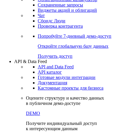
Сохраненные запросы
Виджеты акций и облигаций
Чат
Сбондс Люди
Проверка контрагента
Попробуйте
7-дневный
демо-доступ
Откройте глобальную базу данных
Получить доступ
API & Data Feed
API and Data Feed
API каталог
Готовые модули интеграции
Документация
Кастомные проекты для бизнеса
Оцените структуру и качество данных
в публичном демо-доступе
DEMO
Получите индивидуальный доступ
к интересующим данным