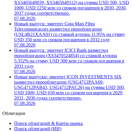
XS3465649039, XS3465649112) на суммы USD 500, USD
1000, USD 1250 млн со сроком погашения в 2030, 2030,
2037 годах соответственно.
07.08.2026
Новый выпуск: эмитент Giga Mais Fibra
Telecomunicacoes разместил еврооблигации
(USL4R21XAA01) со ставкой купона 11.95% на сумму
USD 350 млн со сроком погашения в 2032 году
07.08.2026
Новый выпуск: эмитент ICICI Bank разместил
еврооблигации (XS3470524854) со ставкой купона
5.352% на сумму USD 300 млн со сроком погашения в
2031 году
07.08.2026
Новые выпуски: эмитент ICON INVESTMENTS SIX
разместил еврооблигации (USG4712PAA69,
USG4712PAB43, USG4712PAC26) на суммы USD 500,
USD 1000, USD 650 млн со сроком погашения в 2029,
2031, 2036 годах соответственно.
07.08.2026
Облигации
Поиск облигаций & Карты рынка
Поиск облигаций (ИИ)