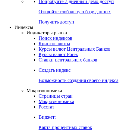
Попробуйте
7-дневный
демо-доступ
Откройте глобальную базу данных
Получить доступ
Индексы
Индикаторы рынка
Поиск индексов
Криптовалюты
Курсы валют Центральных Банков
Курсы валют Forex
Ставки центральных банков
Создать индекс
Возможность создания своего индекса
Макроэкономика
Страницы стран
Макроэкономика
Росстат
Виджет:
Карта процентных ставок