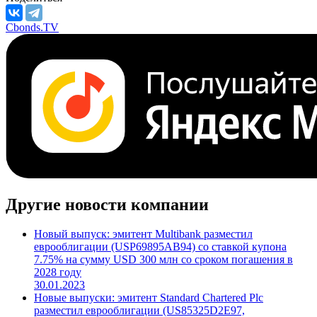
Cbonds.TV
Другие новости компании
Новый выпуск: эмитент Multibank разместил
еврооблигации (USP69895AB94) со ставкой купона
7.75% на сумму USD 300 млн со сроком погашения в
2028 году
30.01.2023
Новые выпуски: эмитент Standard Chartered Plc
разместил еврооблигации (US85325D2E97,