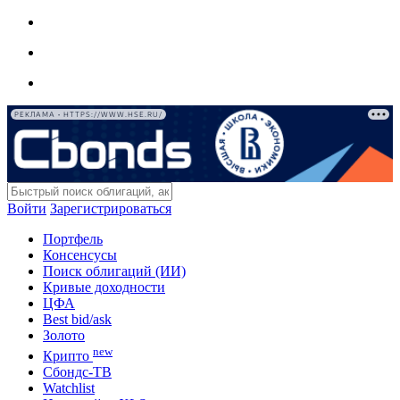
РЕКЛАМА • HTTPS://WWW.HSE.RU/
Войти
Зарегистрироваться
Портфель
Консенсусы
Поиск облигаций (ИИ)
Кривые доходности
ЦФА
Best bid/ask
Золото
new
Крипто
Сбондс-ТВ
Watchlist