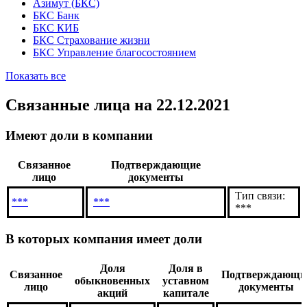
Азимут (БКС)
БКС Банк
БКС КИБ
БКС Страхование жизни
БКС Управление благосостоянием
Показать все
Связанные лица
на 22.12.2021
Имеют доли в компании
Связанное
Подтверждающие
лицо
документы
Тип связи:
***
***
***
В которых компания имеет доли
Доля
Доля в
Связанное
Подтверждающи
обыкновенных
уставном
лицо
документы
акций
капитале