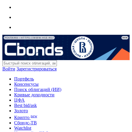
РЕКЛАМА • HTTPS://WWW.HSE.RU/
Войти
Зарегистрироваться
Портфель
Консенсусы
Поиск облигаций (ИИ)
Кривые доходности
ЦФА
Best bid/ask
Золото
new
Крипто
Сбондс-ТВ
Watchlist