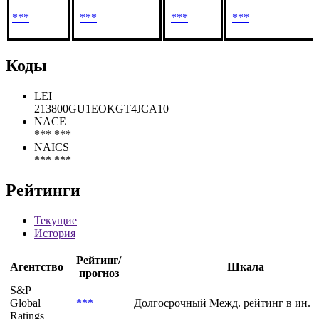
***
***
***
***
Коды
LEI
213800GU1EOKGT4JCA10
NACE
*** ***
NAICS
*** ***
Рейтинги
Текущие
История
Рейтинг/
Агентство
Шкала
прогноз
S&P
Global
***
Долгосрочный Межд. рейтинг в ин. 
Ratings