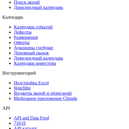
Поиск акций
Дивидендный календарь
Календарь
Календарь событий
Дефолты
Размещения
Оферты
Аукционы госбумаг
Денежный рынок
Дивидендный календарь
Календарь инвестора
Инструментарий
Надстройка Excel
Watchlist
Виджеты акций и облигаций
Мобильное приложение Cbonds
API
API and Data Feed
710-П
API каталог