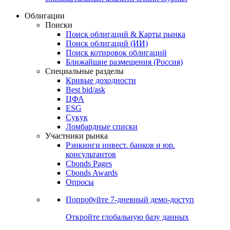
Облигации
Поиски
Поиск облигаций & Карты рынка
Поиск облигаций (ИИ)
Поиск котировок облигаций
Ближайшие размещения (Россия)
Специальные разделы
Кривые доходности
Best bid/ask
ЦФА
ESG
Сукук
Ломбардные списки
Участники рынка
Рэнкинги инвест. банков и юр.
консультантов
Cbonds Pages
Cbonds Awards
Опросы
Попробуйте
7-дневный
демо-доступ
Откройте глобальную базу данных