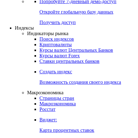
Попробуйте
7-дневный
демо-доступ
Откройте глобальную базу данных
Получить доступ
Индексы
Индикаторы рынка
Поиск индексов
Криптовалюты
Курсы валют Центральных Банков
Курсы валют Forex
Ставки центральных банков
Создать индекс
Возможность создания своего индекса
Макроэкономика
Страницы стран
Макроэкономика
Росстат
Виджет:
Карта процентных ставок