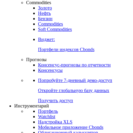
Commodities
Золото
Нефть
Бензин
Commodities
Soft Commodities
Виджет:
Портфели индексов Cbonds
Прогнозы
Консенсус-прогнозы по отчетности
Консенсусы
Попробуйте
7-дневный
демо-доступ
Откройте глобальную базу данных
Получить доступ
Инструментарий
Портфель
Watchlist
Надстройка XLS
Мобильное приложение Cbonds
Облигационный калькулятор