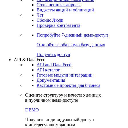
Сохраненные запросы
Виджеты акций и облигаций
Чат
Сбондс Люди
Проверка контрагента
Попробуйте
7-дневный
демо-доступ
Откройте глобальную базу данных
Получить доступ
API & Data Feed
API and Data Feed
API каталог
Готовые модули интеграции
Документация
Кастомные проекты для бизнеса
Оцените структуру и качество данных
в публичном демо-доступе
DEMO
Получите индивидуальный доступ
к интересующим данным