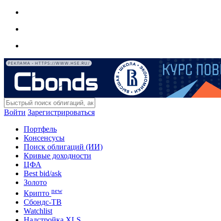
РЕКЛАМА • HTTPS://WWW.HSE.RU/
Войти
Зарегистрироваться
Портфель
Консенсусы
Поиск облигаций (ИИ)
Кривые доходности
ЦФА
Best bid/ask
Золото
new
Крипто
Сбондс-ТВ
Watchlist
Надстройка XLS