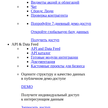
Виджеты акций и облигаций
Чат
Сбондс Люди
Проверка контрагента
Попробуйте
7-дневный
демо-доступ
Откройте глобальную базу данных
Получить доступ
API & Data Feed
API and Data Feed
API каталог
Готовые модули интеграции
Документация
Кастомные проекты для бизнеса
Оцените структуру и качество данных
в публичном демо-доступе
DEMO
Получите индивидуальный доступ
к интересующим данным
Запросить доступ