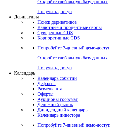
Откройте глобальную базу данных
Получить доступ
Деривативы
Поиск деривативов
Валютные и процентные свопы
Суверенные CDS
Корпоративные CDS
Попробуйте
7-дневный
демо-доступ
Откройте глобальную базу данных
Получить доступ
Календарь
Календарь событий
Дефолты
Размещения
Оферты
Аукционы госбумаг
Денежный рынок
Дивидендный календарь
Календарь инвестора
Попробуйте
7-дневный
демо-доступ