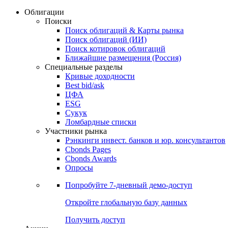
Облигации
Поиски
Поиск облигаций & Карты рынка
Поиск облигаций (ИИ)
Поиск котировок облигаций
Ближайшие размещения (Россия)
Специальные разделы
Кривые доходности
Best bid/ask
ЦФА
ESG
Сукук
Ломбардные списки
Участники рынка
Рэнкинги инвест. банков и юр. консультантов
Cbonds Pages
Cbonds Awards
Опросы
Попробуйте
7-дневный
демо-доступ
Откройте глобальную базу данных
Получить доступ