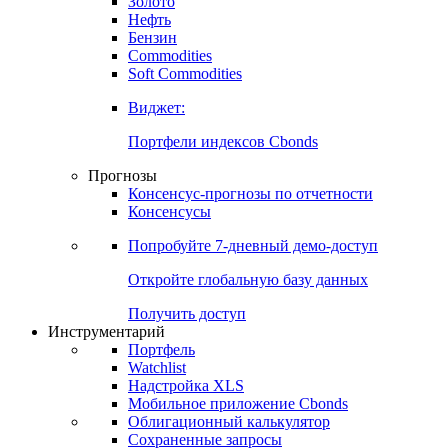
Золото
Нефть
Бензин
Commodities
Soft Commodities
Виджет:
Портфели индексов Cbonds
Прогнозы
Консенсус-прогнозы по отчетности
Консенсусы
Попробуйте
7-дневный
демо-доступ
Откройте глобальную базу данных
Получить доступ
Инструментарий
Портфель
Watchlist
Надстройка XLS
Мобильное приложение Cbonds
Облигационный калькулятор
Сохраненные запросы