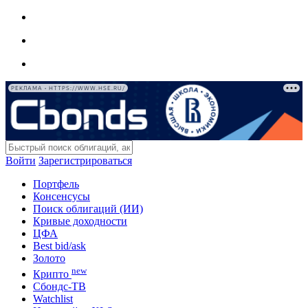
РЕКЛАМА • HTTPS://WWW.HSE.RU/
Войти
Зарегистрироваться
Портфель
Консенсусы
Поиск облигаций (ИИ)
Кривые доходности
ЦФА
Best bid/ask
Золото
new
Крипто
Сбондс-ТВ
Watchlist