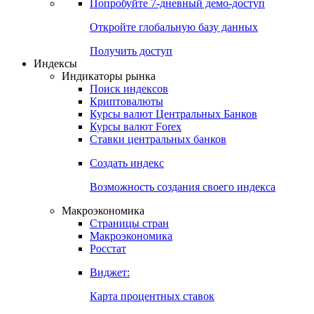
Попробуйте
7-дневный
демо-доступ
Откройте глобальную базу данных
Получить доступ
Индексы
Индикаторы рынка
Поиск индексов
Криптовалюты
Курсы валют Центральных Банков
Курсы валют Forex
Ставки центральных банков
Создать индекс
Возможность создания своего индекса
Макроэкономика
Страницы стран
Макроэкономика
Росстат
Виджет:
Карта процентных ставок