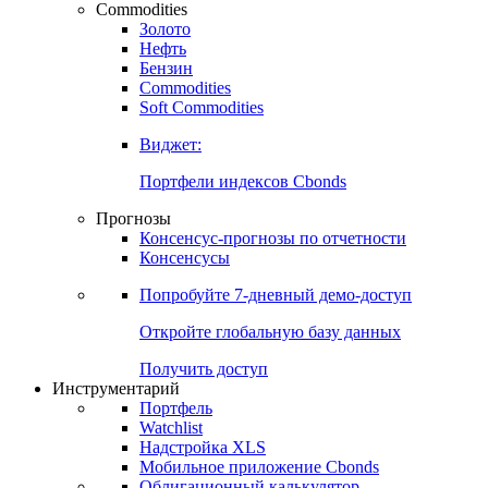
Commodities
Золото
Нефть
Бензин
Commodities
Soft Commodities
Виджет:
Портфели индексов Cbonds
Прогнозы
Консенсус-прогнозы по отчетности
Консенсусы
Попробуйте
7-дневный
демо-доступ
Откройте глобальную базу данных
Получить доступ
Инструментарий
Портфель
Watchlist
Надстройка XLS
Мобильное приложение Cbonds
Облигационный калькулятор