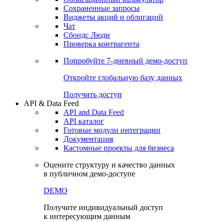
Сохраненные запросы
Виджеты акций и облигаций
Чат
Сбондс Люди
Проверка контрагента
Попробуйте
7-дневный
демо-доступ
Откройте глобальную базу данных
Получить доступ
API & Data Feed
API and Data Feed
API каталог
Готовые модули интеграции
Документация
Кастомные проекты для бизнеса
Оцените структуру и качество данных
в публичном демо-доступе
DEMO
Получите индивидуальный доступ
к интересующим данным