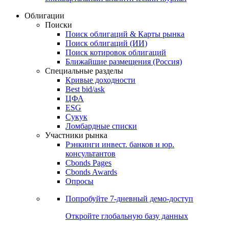
Облигации
Поиски
Поиск облигаций & Карты рынка
Поиск облигаций (ИИ)
Поиск котировок облигаций
Ближайшие размещения (Россия)
Специальные разделы
Кривые доходности
Best bid/ask
ЦФА
ESG
Сукук
Ломбардные списки
Участники рынка
Рэнкинги инвест. банков и юр.
консультантов
Cbonds Pages
Cbonds Awards
Опросы
Попробуйте
7-дневный
демо-доступ
Откройте глобальную базу данных