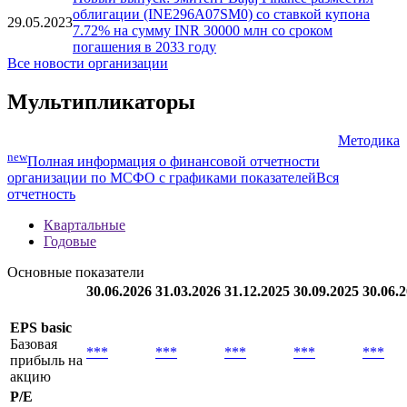
облигации (INE296A07SN8) со ставкой купона
09.06.2023
7.73% на сумму INR 30000 млн со сроком
погашения в 2028 году
Новый выпуск: эмитент Bajaj Finance разместил
облигации (INE296A07SM0) со ставкой купона
29.05.2023
7.72% на сумму INR 30000 млн со сроком
погашения в 2033 году
Все новости организации
Мультипликаторы
Методика
new
Полная информация о финансовой отчетности
организации по МСФО с графиками показателей
Вся
отчетность
Квартальные
Годовые
Основные показатели
30.06.2026
31.03.2026
31.12.2025
30.09.2025
30.06.
EPS basic
Базовая