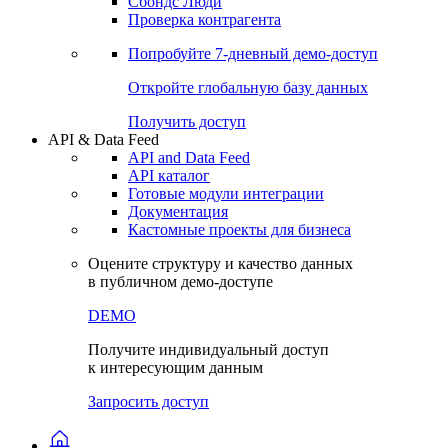
Сохраненные запросы
Виджеты акций и облигаций
Чат
Сбондс Люди
Проверка контрагента
Попробуйте
7-дневный
демо-доступ
Откройте глобальную базу данных
Получить доступ
API & Data Feed
API and Data Feed
API каталог
Готовые модули интеграции
Документация
Кастомные проекты для бизнеса
Оцените структуру и качество данных
в публичном демо-доступе
DEMO
Получите индивидуальный доступ
к интересующим данным