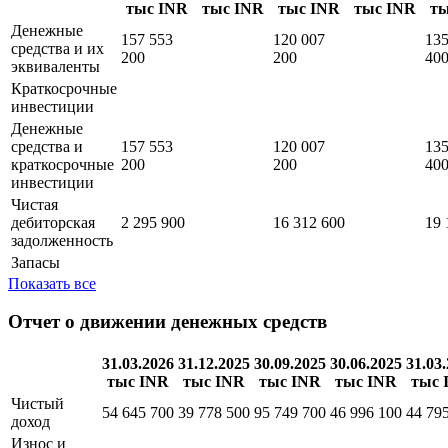
Баланс
31.03.2026
31.12.2025
30.09.2025
30.06.2025
31.
тыс INR
тыс INR
тыс INR
тыс INR
ты
Денежные
157 553
120 007
135
средства и их
200
200
40
эквиваленты
Краткосрочные
инвестиции
Денежные
средства и
157 553
120 007
135
краткосрочные
200
200
40
инвестиции
Чистая
дебиторская
2 295 900
16 312 600
19 
задолженность
Запасы
Показать все
Отчет о движении денежных средств
31.03.2026
31.12.2025
30.09.2025
30.06.2025
31.03