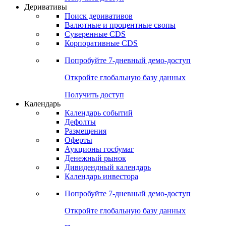
Откройте глобальную базу данных
Получить доступ
Деривативы
Поиск деривативов
Валютные и процентные свопы
Суверенные CDS
Корпоративные CDS
Попробуйте
7-дневный
демо-доступ
Откройте глобальную базу данных
Получить доступ
Календарь
Календарь событий
Дефолты
Размещения
Оферты
Аукционы госбумаг
Денежный рынок
Дивидендный календарь
Календарь инвестора