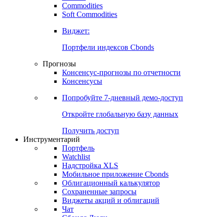
Commodities
Золото
Нефть
Бензин
Commodities
Soft Commodities
Виджет:
Портфели индексов Cbonds
Прогнозы
Консенсус-прогнозы по отчетности
Консенсусы
Попробуйте
7-дневный
демо-доступ
Откройте глобальную базу данных
Получить доступ
Инструментарий
Портфель
Watchlist
Надстройка XLS
Мобильное приложение Cbonds
Облигационный калькулятор