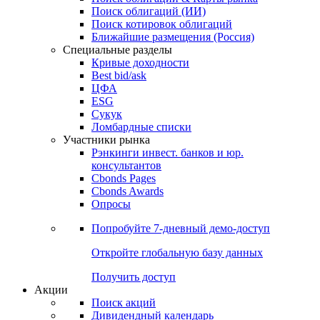
Облигации
Поиски
Поиск облигаций & Карты рынка
Поиск облигаций (ИИ)
Поиск котировок облигаций
Ближайшие размещения (Россия)
Специальные разделы
Кривые доходности
Best bid/ask
ЦФА
ESG
Сукук
Ломбардные списки
Участники рынка
Рэнкинги инвест. банков и юр.
консультантов
Cbonds Pages
Cbonds Awards
Опросы
Попробуйте
7-дневный
демо-доступ
Откройте глобальную базу данных