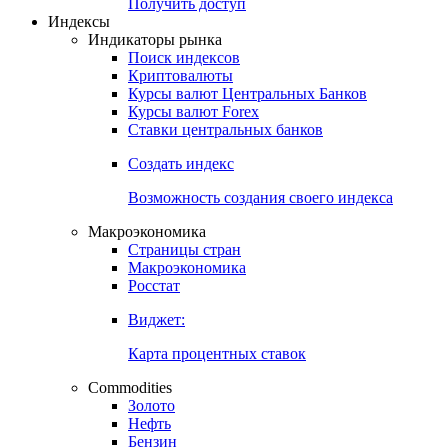
Попробуйте
7-дневный
демо-доступ
Откройте глобальную базу данных
Получить доступ
Индексы
Индикаторы рынка
Поиск индексов
Криптовалюты
Курсы валют Центральных Банков
Курсы валют Forex
Ставки центральных банков
Создать индекс
Возможность создания своего индекса
Макроэкономика
Страницы стран
Макроэкономика
Росстат
Виджет:
Карта процентных ставок