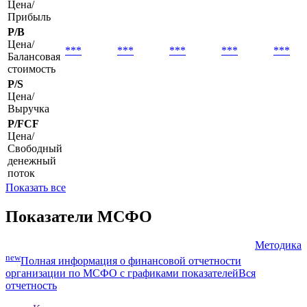
***
***
***
***
***
прибыль на
акцию
P/E
Цена/
Прибыль
P/B
Цена/
***
***
***
***
***
Балансовая
стоимость
P/S
Цена/
Выручка
P/FCF
Цена/
Свободный
денежный
поток
Показать все
Показатели МСФО
Методика
new