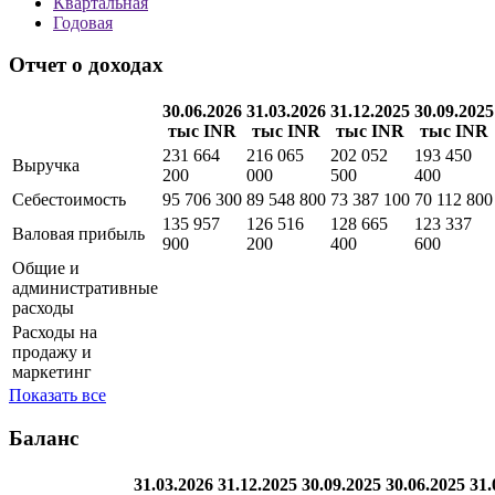
Полная информация о финансовой отчетности
организации по МСФО с графиками показателей
Вся
отчетность
Квартальная
Годовая
Отчет о доходах
30.06.2026
31.03.2026
31.12.2025
30.09.2025
тыс INR
тыс INR
тыс INR
тыс INR
231 664
216 065
202 052
193 450
Выручка
200
000
500
400
Себестоимость
95 706 300
89 548 800
73 387 100
70 112 800
135 957
126 516
128 665
123 337
Валовая прибыль
900
200
400
600
Общие и
административные
расходы
Расходы на
продажу и
маркетинг
Показать все