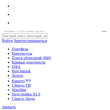
РЕКЛАМА • HTTPS://WWW.HSE.RU/
Войти
Зарегистрироваться
Портфель
Консенсусы
Поиск облигаций (ИИ)
Кривые доходности
ЦФА
Best bid/ask
Золото
new
Крипто
Сбондс-ТВ
Watchlist