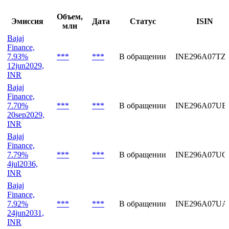
Последние выпуски
Объем,
Эмиссия
Дата
Статус
ISIN
млн
Bajaj
Finance,
7.93%
***
***
В обращении
INE296A07TZ
12jun2029,
INR
Bajaj
Finance,
7.70%
***
***
В обращении
INE296A07UB
20sep2029,
INR
Bajaj
Finance,
7.79%
***
***
В обращении
INE296A07UC
4jul2036,
INR
Bajaj