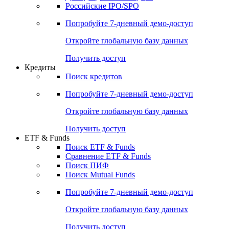
Получить доступ
Акции
Поиск акций
Дивидендный календарь
Российские IPO/SPO
Попробуйте
7-дневный
демо-доступ
Откройте глобальную базу данных
Получить доступ
Кредиты
Поиск кредитов
Попробуйте
7-дневный
демо-доступ
Откройте глобальную базу данных
Получить доступ
ETF & Funds
Поиск ETF & Funds
Сравнение ETF & Funds
Поиск ПИФ
Поиск Mutual Funds
Попробуйте
7-дневный
демо-доступ