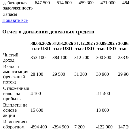
дебиторская
647 500
514 600
459 300
471 000
484
задолженность
Запасы
Показать все
Отчет о движении денежных средств
30.06.2026
31.03.2026
31.12.2025
30.09.2025
30.06
тыс USD
тыс USD
тыс USD
тыс USD
тыс
Чистый
353 100
384 100
312 200
300 800
233 9
доход
Износ и
амортизация
28 100
29 500
31 300
30 900
29 90
(денежный
поток)
Отложенный
налог на
4 100
-11 400
прибыль
Выплаты на
основе
15 600
13 000
акций
Изменения в
оборотном
-894 400
-394 900
7 200
-122 900
147 2