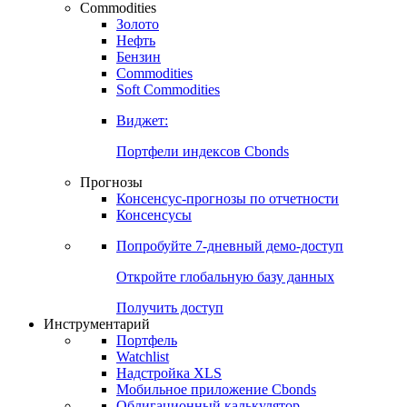
Commodities
Золото
Нефть
Бензин
Commodities
Soft Commodities
Виджет:
Портфели индексов Cbonds
Прогнозы
Консенсус-прогнозы по отчетности
Консенсусы
Попробуйте
7-дневный
демо-доступ
Откройте глобальную базу данных
Получить доступ
Инструментарий
Портфель
Watchlist
Надстройка XLS
Мобильное приложение Cbonds
Облигационный калькулятор