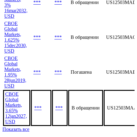
***
***
В обращении
US12503MAD
3%
16mar2032,
USD
CBOE
Global
Markets,
***
***
В обращении
US12503MAC
1.625%
15dec2030,
USD
CBOE
Global
Markets,
***
***
Погашена
US12503MAB
1.95%
28jun2019,
USD
CBOE
Global
Markets,
***
***
В обращении
US12503MAA
3.65%
12jan2027,
USD
Показать все