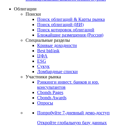
Облигации
Поиски
Поиск облигаций & Карты рынка
Поиск облигаций (ИИ)
Поиск котировок облигаций
Ближайшие размещения (Россия)
Специальные разделы
Кривые доходности
Best bid/ask
ЦФА
ESG
Сукук
Ломбардные списки
Участники рынка
Рэнкинги инвест. банков и юр.
консультантов
Cbonds Pages
Cbonds Awards
Опросы
Попробуйте
7-дневный
демо-доступ
Откройте глобальную базу данных