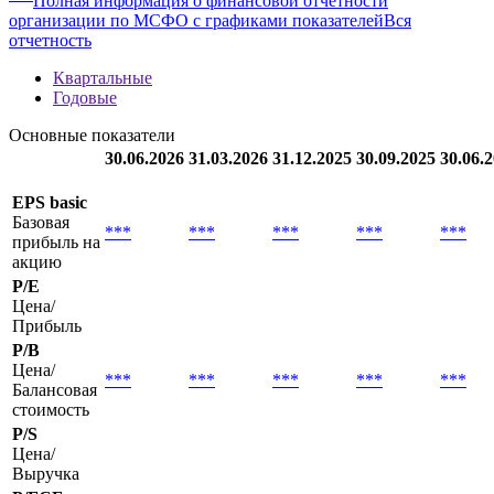
Полная информация о финансовой отчетности
организации по МСФО с графиками показателей
Вся
отчетность
Квартальные
Годовые
Основные показатели
30.06.2026
31.03.2026
31.12.2025
30.09.2025
30.06.
EPS basic
Базовая
***
***
***
***
***
прибыль на
акцию
P/E
Цена/
Прибыль
P/B
Цена/
***
***
***
***
***
Балансовая
стоимость
P/S
Цена/
Выручка