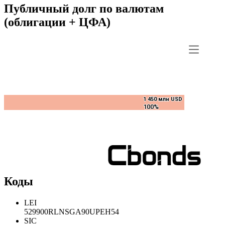
Публичный долг по валютам
(облигации + ЦФА)
1 450 млн USD
1 450 млн USD
100%
100%
Коды
LEI
529900RLNSGA90UPEH54
SIC