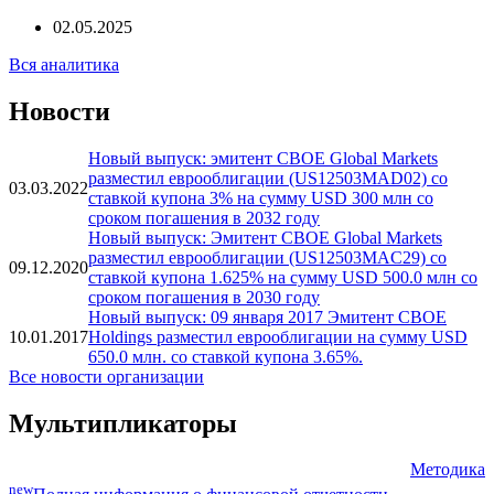
02.05.2025
Вся аналитика
Новости
Новый выпуск: эмитент CBOE Global Markets
разместил еврооблигации (US12503MAD02) со
03.03.2022
ставкой купона 3% на сумму USD 300 млн со
сроком погашения в 2032 году
Новый выпуск: Эмитент CBOE Global Markets
разместил еврооблигации (US12503MAC29) со
09.12.2020
ставкой купона 1.625% на сумму USD 500.0 млн со
сроком погашения в 2030 году
Новый выпуск: 09 января 2017 Эмитент CBOE
10.01.2017
Holdings разместил еврооблигации на сумму USD
650.0 млн. со ставкой купона 3.65%.
Все новости организации
Мультипликаторы
Методика
new