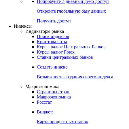
Попробуйте
7-дневный
демо-доступ
Откройте глобальную базу данных
Получить доступ
Индексы
Индикаторы рынка
Поиск индексов
Криптовалюты
Курсы валют Центральных Банков
Курсы валют Forex
Ставки центральных банков
Создать индекс
Возможность создания своего индекса
Макроэкономика
Страницы стран
Макроэкономика
Росстат
Виджет:
Карта процентных ставок