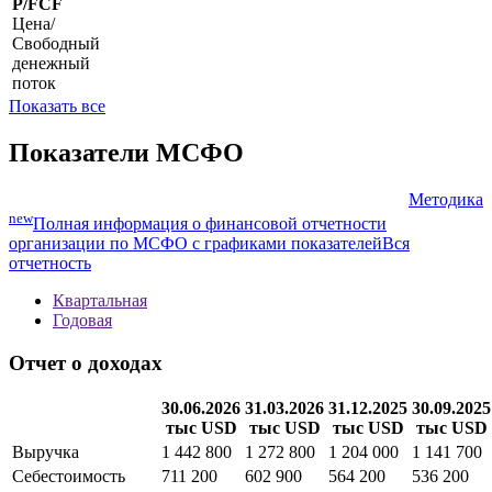
P/FCF
Цена/
Свободный
денежный
поток
Показать все
Показатели МСФО
Методика
new
Полная информация о финансовой отчетности
организации по МСФО с графиками показателей
Вся
отчетность
Квартальная
Годовая
Отчет о доходах
30.06.2026
31.03.2026
31.12.2025
30.09.2025
тыс USD
тыс USD
тыс USD
тыс USD
Выручка
1 442 800
1 272 800
1 204 000
1 141 700
Себестоимость
711 200
602 900
564 200
536 200