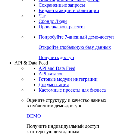
Сохраненные запросы
Виджеты акций и облигаций
Чат
Сбондс Люди
Проверка контрагента
Попробуйте
7-дневный
демо-доступ
Откройте глобальную базу данных
Получить доступ
API & Data Feed
API and Data Feed
API каталог
Готовые модули интеграции
Документация
Кастомные проекты для бизнеса
Оцените структуру и качество данных
в публичном демо-доступе
DEMO
Получите индивидуальный доступ
к интересующим данным