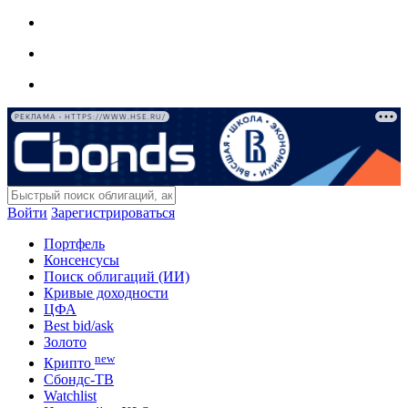
РЕКЛАМА • HTTPS://WWW.HSE.RU/
Войти
Зарегистрироваться
Портфель
Консенсусы
Поиск облигаций (ИИ)
Кривые доходности
ЦФА
Best bid/ask
Золото
new
Крипто
Сбондс-ТВ
Watchlist