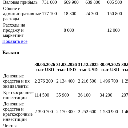
Валовая прибыль
731 600
669 900
639 800
605 500
Общие и
административные
177 100
18 300
24 300
150 800
расходы
Расходы на
продажу и
8 000
12 000
маркетинг
Показать все
Баланс
30.06.2026
31.03.2026
31.12.2025
30.09.2025
30.
тыс USD
тыс USD
тыс USD
тыс USD
ты
Денежные
средства и их
2 276 200
2 134 400
2 216 500
1 496 700
1 2
эквиваленты
Краткосрочные
114 500
35 900
36 100
34 200
207
инвестиции
Денежные
средства и
2 390 700
2 170 300
2 252 600
1 530 900
1 4
краткосрочные
инвестиции
Чистая