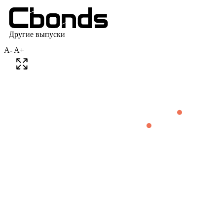
A-
A+