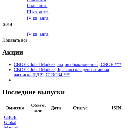
II кв. англ.
III кв. англ.
IV кв. англ.
2014
IV кв. англ.
Показать все
Акции
CBOE Global Markets, акция обыкновенная, CBOE ***
CBOE Global Markets, Бразильская депозитарная
расписка (БДР), C1BO34 ***
Последние выпуски
Объем,
Эмиссия
Дата
Статус
ISIN
млн
CBOE
Global
Markets,