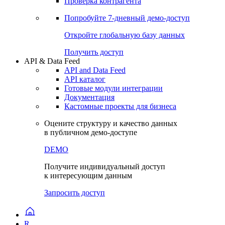
Виджеты акций и облигаций
Чат
Сбондс Люди
Проверка контрагента
Попробуйте
7-дневный
демо-доступ
Откройте глобальную базу данных
Получить доступ
API & Data Feed
API and Data Feed
API каталог
Готовые модули интеграции
Документация
Кастомные проекты для бизнеса
Оцените структуру и качество данных
в публичном демо-доступе
DEMO
Получите индивидуальный доступ
к интересующим данным
Запросить доступ