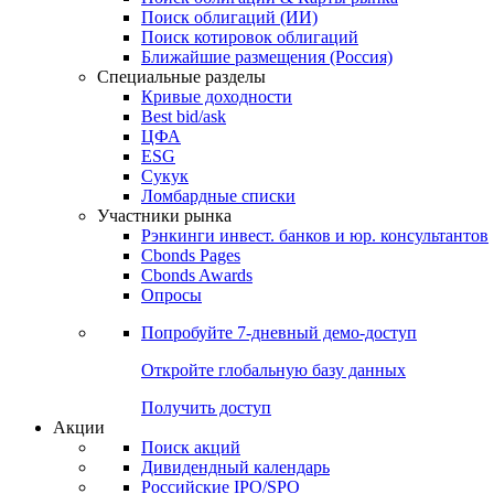
Облигации
Поиски
Поиск облигаций & Карты рынка
Поиск облигаций (ИИ)
Поиск котировок облигаций
Ближайшие размещения (Россия)
Специальные разделы
Кривые доходности
Best bid/ask
ЦФА
ESG
Сукук
Ломбардные списки
Участники рынка
Рэнкинги инвест. банков и юр. консультантов
Cbonds Pages
Cbonds Awards
Опросы
Попробуйте
7-дневный
демо-доступ
Откройте глобальную базу данных
Получить доступ