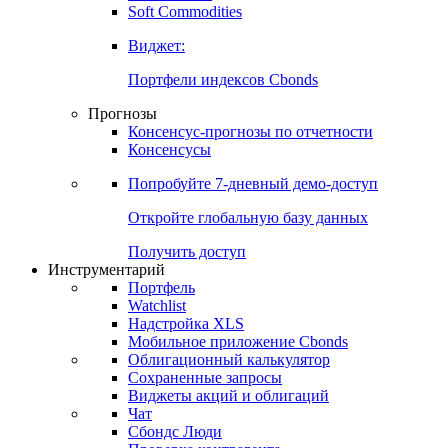
Золото
Нефть
Бензин
Commodities
Soft Commodities
Виджет:
Портфели индексов Cbonds
Прогнозы
Консенсус-прогнозы по отчетности
Консенсусы
Попробуйте
7-дневный
демо-доступ
Откройте глобальную базу данных
Получить доступ
Инструментарий
Портфель
Watchlist
Надстройка XLS
Мобильное приложение Cbonds
Облигационный калькулятор
Сохраненные запросы