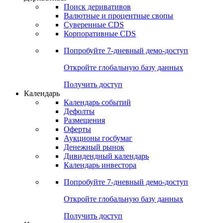
Откройте глобальную базу данных
Получить доступ
Деривативы
Поиск деривативов
Валютные и процентные свопы
Суверенные CDS
Корпоративные CDS
Попробуйте
7-дневный
демо-доступ
Откройте глобальную базу данных
Получить доступ
Календарь
Календарь событий
Дефолты
Размещения
Оферты
Аукционы госбумаг
Денежный рынок
Дивидендный календарь
Календарь инвестора
Попробуйте
7-дневный
демо-доступ