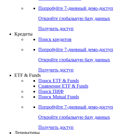
Акции
Поиск акций
Дивидендный календарь
Российские IPO/SPO
Попробуйте
7-дневный
демо-доступ
Откройте глобальную базу данных
Получить доступ
Кредиты
Поиск кредитов
Попробуйте
7-дневный
демо-доступ
Откройте глобальную базу данных
Получить доступ
ETF & Funds
Поиск ETF & Funds
Сравнение ETF & Funds
Поиск ПИФ
Поиск Mutual Funds
Попробуйте
7-дневный
демо-доступ