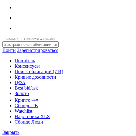
РЕКЛАМА • HTTPS://WWW.HSE.RU/
Войти
Зарегистрироваться
Портфель
Консенсусы
Поиск облигаций (ИИ)
Кривые доходности
ЦФА
Best bid/ask
Золото
new
Крипто
Сбондс-ТВ
Watchlist
Надстройка XLS