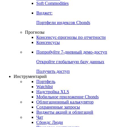
Soft Commodities
Виджет:
Портфели индексов Cbonds
Прогнозы
Консенсус-прогнозы по отчетности
Консенсусы
Попробуйте
7-дневный
демо-доступ
Откройте глобальную базу данных
Получить доступ
Инструментарий
Портфель
Watchlist
Надстройка XLS
Мобильное приложение Cbonds
Облигационный калькулятор
Сохраненные запросы
Виджеты акций и облигаций
Чат
Сбондс Люди