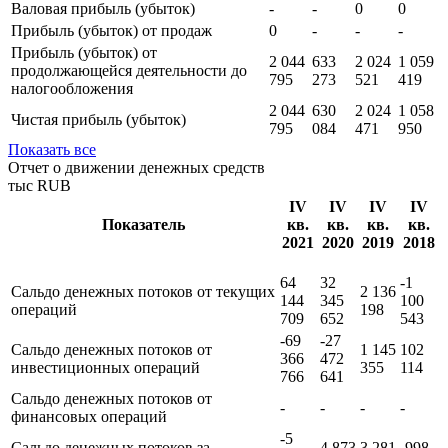
Валовая прибыль (убыток)
-
-
0
0
Прибыль (убыток) от продаж
0
-
-
-
Прибыль (убыток) от
2 044
633
2 024
1 059
продолжающейся деятельности до
795
273
521
419
налогообложения
2 044
630
2 024
1 058
Чистая прибыль (убыток)
795
084
471
950
Показать все
Отчет о движении денежных средств
тыс RUB
IV
IV
IV
IV
Показатель
кв.
кв.
кв.
кв.
2021
2020
2019
2018
64
32
-1
Сальдо денежных потоков от текущих
2 136
144
345
100
операций
198
709
652
543
-69
-27
Сальдо денежных потоков от
1 145
102
366
472
инвестиционных операций
355
114
766
641
Сальдо денежных потоков от
-
-
-
-
финансовых операций
-5
Сальдо денежных потоков за
4 873
3 281
-998