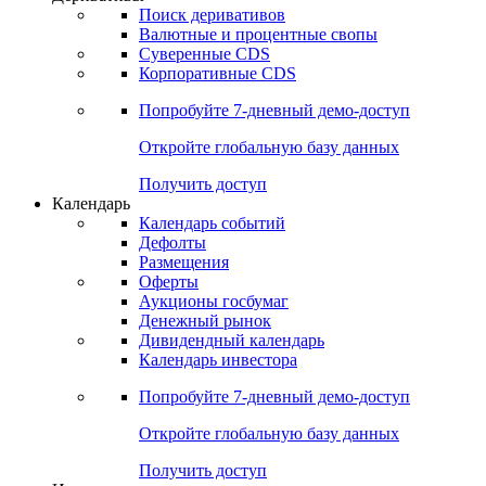
Поиск деривативов
Валютные и процентные свопы
Суверенные CDS
Корпоративные CDS
Попробуйте
7-дневный
демо-доступ
Откройте глобальную базу данных
Получить доступ
Календарь
Календарь событий
Дефолты
Размещения
Оферты
Аукционы госбумаг
Денежный рынок
Дивидендный календарь
Календарь инвестора
Попробуйте
7-дневный
демо-доступ
Откройте глобальную базу данных
Получить доступ