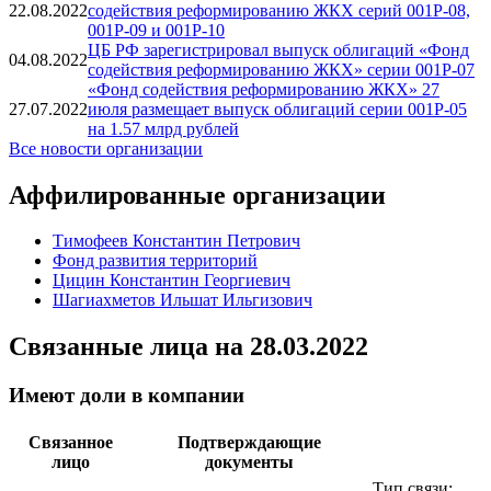
22.08.2022
содействия реформированию ЖКХ серий 001Р-08,
001Р-09 и 001Р-10
ЦБ РФ зарегистрировал выпуск облигаций «Фонд
04.08.2022
содействия реформированию ЖКХ» серии 001Р-07
«Фонд содействия реформированию ЖКХ» 27
27.07.2022
июля размещает выпуск облигаций серии 001P-05
на 1.57 млрд рублей
Все новости организации
Аффилированные организации
Тимофеев Константин Петрович
Фонд развития территорий
Цицин Константин Георгиевич
Шагиахметов Ильшат Ильгизович
Связанные лица
на 28.03.2022
Имеют доли в компании
Связанное
Подтверждающие
лицо
документы
Тип связи: