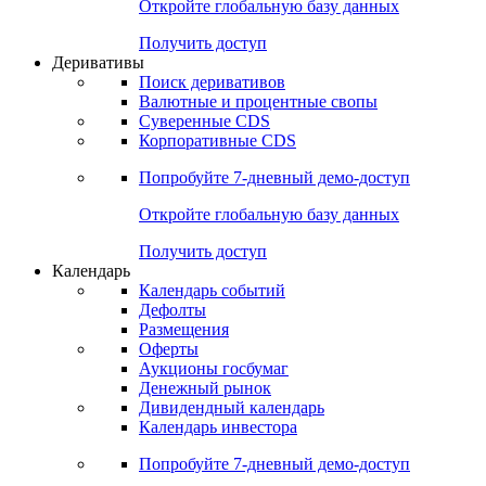
Откройте глобальную базу данных
Получить доступ
Деривативы
Поиск деривативов
Валютные и процентные свопы
Суверенные CDS
Корпоративные CDS
Попробуйте
7-дневный
демо-доступ
Откройте глобальную базу данных
Получить доступ
Календарь
Календарь событий
Дефолты
Размещения
Оферты
Аукционы госбумаг
Денежный рынок
Дивидендный календарь
Календарь инвестора
Попробуйте
7-дневный
демо-доступ