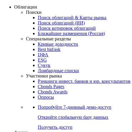
Облигации
Поиски
Поиск облигаций & Карты рынка
Поиск облигаций (ИИ)
Поиск котировок облигаций
Ближайшие размещения (Россия)
Специальные разделы
Кривые доходности
Best bid/ask
ЦФА
ESG
Сукук
Ломбардные списки
Участники рынка
Рэнкинги инвест. банков и юр. консультантов
Cbonds Pages
Cbonds Awards
Опросы
Попробуйте
7-дневный
демо-доступ
Откройте глобальную базу данных
Получить доступ