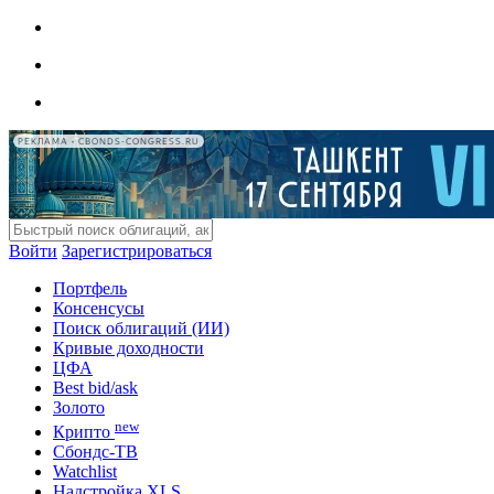
РЕКЛАМА • CBONDS-CONGRESS.RU
Войти
Зарегистрироваться
Портфель
Консенсусы
Поиск облигаций (ИИ)
Кривые доходности
ЦФА
Best bid/ask
Золото
new
Крипто
Сбондс-ТВ
Watchlist
Надстройка XLS