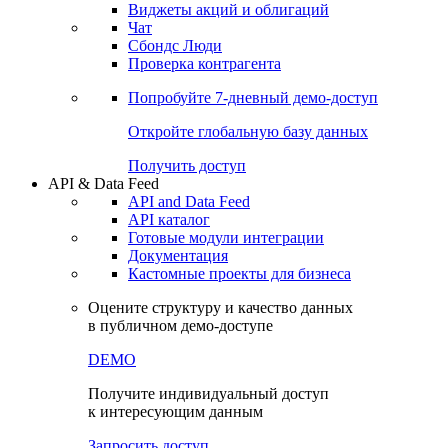
Виджеты акций и облигаций
Чат
Сбондс Люди
Проверка контрагента
Попробуйте
7-дневный
демо-доступ
Откройте глобальную базу данных
Получить доступ
API & Data Feed
API and Data Feed
API каталог
Готовые модули интеграции
Документация
Кастомные проекты для бизнеса
Оцените структуру и качество данных
в публичном демо-доступе
DEMO
Получите индивидуальный доступ
к интересующим данным
Запросить доступ