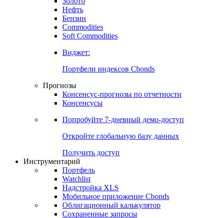
Золото
Нефть
Бензин
Commodities
Soft Commodities
Виджет:
Портфели индексов Cbonds
Прогнозы
Консенсус-прогнозы по отчетности
Консенсусы
Попробуйте
7-дневный
демо-доступ
Откройте глобальную базу данных
Получить доступ
Инструментарий
Портфель
Watchlist
Надстройка XLS
Мобильное приложение Cbonds
Облигационный калькулятор
Сохраненные запросы