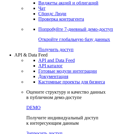
Виджеты акций и облигаций
Чат
Сбондс Люди
Проверка контрагента
Попробуйте
7-дневный
демо-доступ
Откройте глобальную базу данных
Получить доступ
API & Data Feed
API and Data Feed
API каталог
Готовые модули интеграции
Документация
Кастомные проекты для бизнеса
Оцените структуру и качество данных
в публичном демо-доступе
DEMO
Получите индивидуальный доступ
к интересующим данным
Запросить доступ