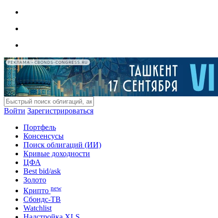
РЕКЛАМА • CBONDS-CONGRESS.RU
Войти
Зарегистрироваться
Портфель
Консенсусы
Поиск облигаций (ИИ)
Кривые доходности
ЦФА
Best bid/ask
Золото
new
Крипто
Сбондс-ТВ
Watchlist
Надстройка XLS