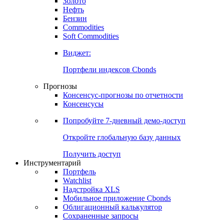
Золото
Нефть
Бензин
Commodities
Soft Commodities
Виджет:
Портфели индексов Cbonds
Прогнозы
Консенсус-прогнозы по отчетности
Консенсусы
Попробуйте
7-дневный
демо-доступ
Откройте глобальную базу данных
Получить доступ
Инструментарий
Портфель
Watchlist
Надстройка XLS
Мобильное приложение Cbonds
Облигационный калькулятор
Сохраненные запросы