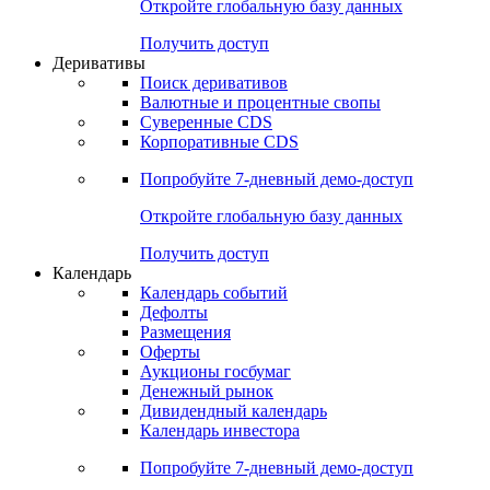
Откройте глобальную базу данных
Получить доступ
Деривативы
Поиск деривативов
Валютные и процентные свопы
Суверенные CDS
Корпоративные CDS
Попробуйте
7-дневный
демо-доступ
Откройте глобальную базу данных
Получить доступ
Календарь
Календарь событий
Дефолты
Размещения
Оферты
Аукционы госбумаг
Денежный рынок
Дивидендный календарь
Календарь инвестора
Попробуйте
7-дневный
демо-доступ