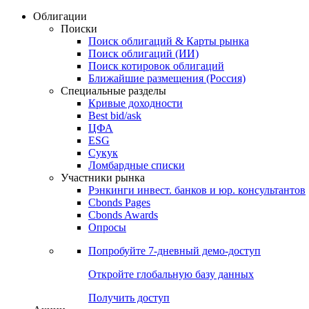
Облигации
Поиски
Поиск облигаций & Карты рынка
Поиск облигаций (ИИ)
Поиск котировок облигаций
Ближайшие размещения (Россия)
Специальные разделы
Кривые доходности
Best bid/ask
ЦФА
ESG
Сукук
Ломбардные списки
Участники рынка
Рэнкинги инвест. банков и юр. консультантов
Cbonds Pages
Cbonds Awards
Опросы
Попробуйте
7-дневный
демо-доступ
Откройте глобальную базу данных
Получить доступ