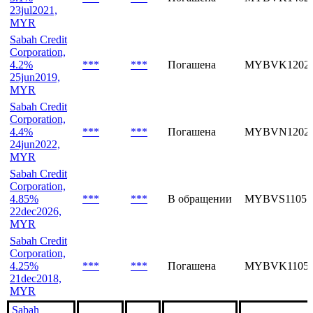
MYR
Sabah Credit
Corporation,
5.1%
***
***
Погашена
MYBVK14020
23jul2021,
MYR
Sabah Credit
Corporation,
4.2%
***
***
Погашена
MYBVK12022
25jun2019,
MYR
Sabah Credit
Corporation,
4.4%
***
***
Погашена
MYBVN12022
24jun2022,
MYR
Sabah Credit
Corporation,
4.85%
***
***
В обращении
MYBVS11051
22dec2026,
MYR
Sabah Credit
Corporation,