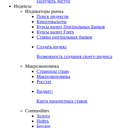
Попробуйте
7-дневный
демо-доступ
Откройте глобальную базу данных
Получить доступ
Индексы
Индикаторы рынка
Поиск индексов
Криптовалюты
Курсы валют Центральных Банков
Курсы валют Forex
Ставки центральных банков
Создать индекс
Возможность создания своего индекса
Макроэкономика
Страницы стран
Макроэкономика
Росстат
Виджет:
Карта процентных ставок