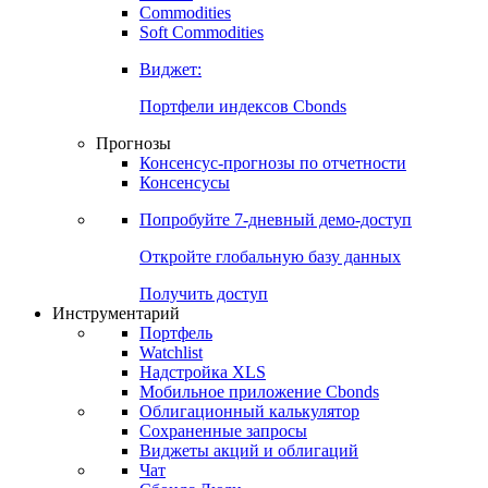
Commodities
Золото
Нефть
Бензин
Commodities
Soft Commodities
Виджет:
Портфели индексов Cbonds
Прогнозы
Консенсус-прогнозы по отчетности
Консенсусы
Попробуйте
7-дневный
демо-доступ
Откройте глобальную базу данных
Получить доступ
Инструментарий
Портфель
Watchlist
Надстройка XLS
Мобильное приложение Cbonds
Облигационный калькулятор