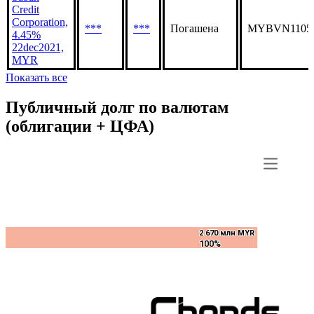
4.25%
***
***
Погашена
MYBVK11051
21dec2018,
MYR
Sabah
Credit
Corporation,
***
***
Погашена
MYBVN1105
4.45%
22dec2021,
MYR
Показать все
Публичный долг по валютам
(облигации + ЦФА)
2 670 млн MYR
2 670 млн MYR
100%
100%