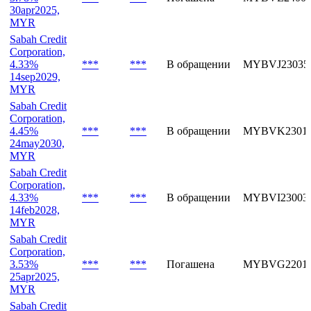
MYR
Sabah Credit
Corporation,
3.78%
***
***
Погашена
MYBVE24008
30apr2025,
MYR
Sabah Credit
Corporation,
4.33%
***
***
В обращении
MYBVJ23035
14sep2029,
MYR
Sabah Credit
Corporation,
4.45%
***
***
В обращении
MYBVK23017
24may2030,
MYR
Sabah Credit
Corporation,
4.33%
***
***
В обращении
MYBVI23003
14feb2028,
MYR
Sabah Credit
Corporation,