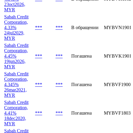
MYR
Sabah Credit
Corporation,
4.145%
***
***
В обращении
MYBVK19022
23oct2026,
MYR
Sabah Credit
Corporation,
4.33%
***
***
В обращении
MYBVN19011
24jul2029,
MYR
Sabah Credit
Corporation,
4.45%
***
***
Погашена
MYBVK19010
19jun2026,
MYR
Sabah Credit
Corporation,
4.345%
***
***
Погашена
MYBVF19006
26mar2021,
MYR
Sabah Credit
Corporation,