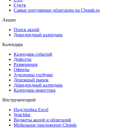
Cbonds Pages
Ломбардные списки
ЦФА
ESG
Сукук
Самые популярные облигации на Cbonds.ru
Акции
Поиск акций
Дивидендный календарь
Календарь
Календарь событий
Дефолты
Размещения
Оферты
Аукционы госбумаг
Денежный рынок
Дивидендный календарь
Календарь инвестора
Инструментарий