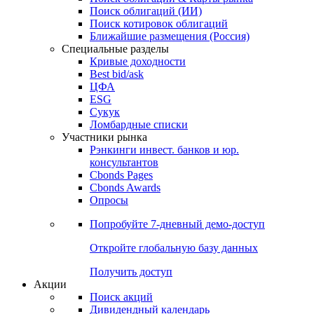
Облигации
Поиски
Поиск облигаций & Карты рынка
Поиск облигаций (ИИ)
Поиск котировок облигаций
Ближайшие размещения (Россия)
Специальные разделы
Кривые доходности
Best bid/ask
ЦФА
ESG
Сукук
Ломбардные списки
Участники рынка
Рэнкинги инвест. банков и юр.
консультантов
Cbonds Pages
Cbonds Awards
Опросы
Попробуйте
7-дневный
демо-доступ
Откройте глобальную базу данных