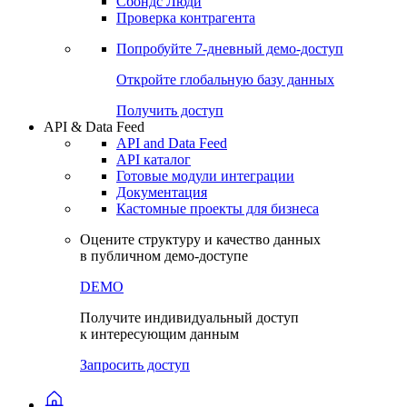
Сохраненные запросы
Виджеты акций и облигаций
Чат
Сбондс Люди
Проверка контрагента
Попробуйте
7-дневный
демо-доступ
Откройте глобальную базу данных
Получить доступ
API & Data Feed
API and Data Feed
API каталог
Готовые модули интеграции
Документация
Кастомные проекты для бизнеса
Оцените структуру и качество данных
в публичном демо-доступе
DEMO
Получите индивидуальный доступ
к интересующим данным