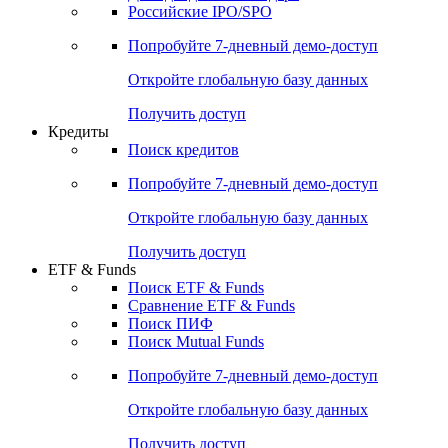
Получить доступ
Акции
Поиск акций
Дивидендный календарь
Российские IPO/SPO
Попробуйте
7-дневный
демо-доступ
Откройте глобальную базу данных
Получить доступ
Кредиты
Поиск кредитов
Попробуйте
7-дневный
демо-доступ
Откройте глобальную базу данных
Получить доступ
ETF & Funds
Поиск ETF & Funds
Сравнение ETF & Funds
Поиск ПИФ
Поиск Mutual Funds
Попробуйте
7-дневный
демо-доступ