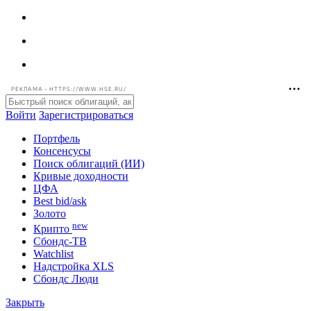
РЕКЛАМА • HTTPS://WWW.HSE.RU/
Войти
Зарегистрироваться
Портфель
Консенсусы
Поиск облигаций (ИИ)
Кривые доходности
ЦФА
Best bid/ask
Золото
new
Крипто
Сбондс-ТВ
Watchlist