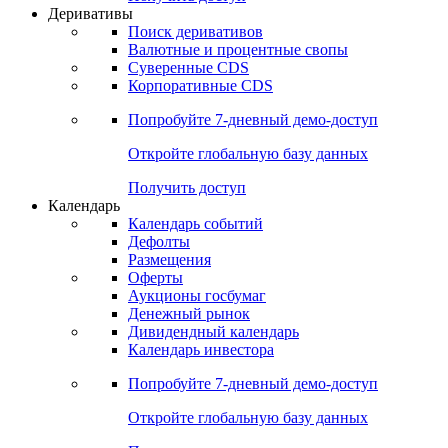
Откройте глобальную базу данных
Получить доступ
Деривативы
Поиск деривативов
Валютные и процентные свопы
Суверенные CDS
Корпоративные CDS
Попробуйте
7-дневный
демо-доступ
Откройте глобальную базу данных
Получить доступ
Календарь
Календарь событий
Дефолты
Размещения
Оферты
Аукционы госбумаг
Денежный рынок
Дивидендный календарь
Календарь инвестора