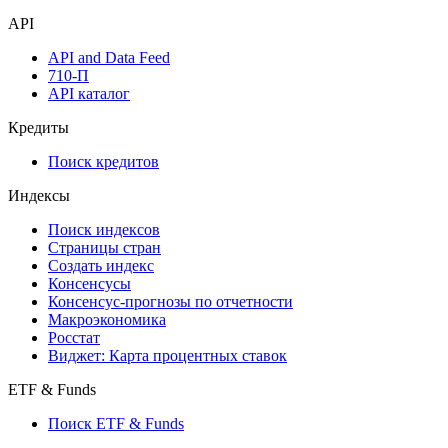
Надстройка Excel
Watchlist
Виджеты акций и облигаций
Мобильное приложение Cbonds
API
API and Data Feed
710-П
API каталог
Кредиты
Поиск кредитов
Индексы
Поиск индексов
Страницы стран
Создать индекс
Консенсусы
Консенсус-прогнозы по отчетности
Макроэкономика
Росстат
Виджет: Карта процентных ставок