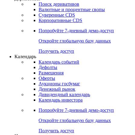
Поиск деривативов
Валютные и процентные свопы
Суверенные CDS
Корпоративные CDS
Попробуйте
7-дневный
демо-доступ
Откройте глобальную базу данных
Получить доступ
Календарь
Календарь событий
Дефолты
Размещения
Оферты
Аукционы госбумаг
Денежный рынок
Дивидендный календарь
Календарь инвестора
Попробуйте
7-дневный
демо-доступ
Откройте глобальную базу данных
Получить доступ