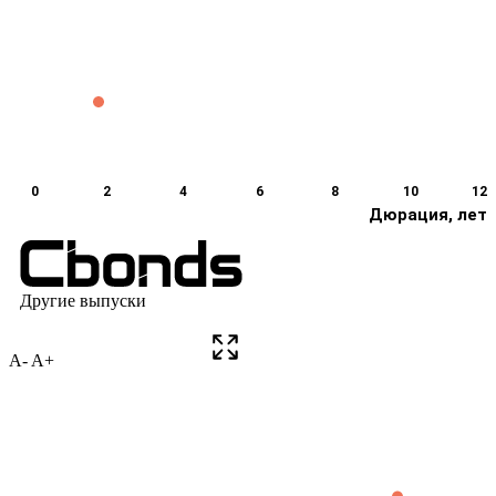
A-
A+