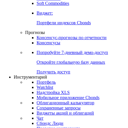
Soft Commodities
Виджет:
Портфели индексов Cbonds
Прогнозы
Консенсус-прогнозы по отчетности
Консенсусы
Попробуйте
7-дневный
демо-доступ
Откройте глобальную базу данных
Получить доступ
Инструментарий
Портфель
Watchlist
Надстройка XLS
Мобильное приложение Cbonds
Облигационный калькулятор
Сохраненные запросы
Виджеты акций и облигаций
Чат
Сбондс Люди