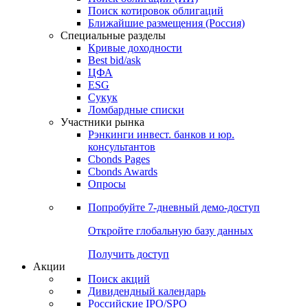
Поиск котировок облигаций
Ближайшие размещения (Россия)
Специальные разделы
Кривые доходности
Best bid/ask
ЦФА
ESG
Сукук
Ломбардные списки
Участники рынка
Рэнкинги инвест. банков и юр.
консультантов
Cbonds Pages
Cbonds Awards
Опросы
Попробуйте
7-дневный
демо-доступ
Откройте глобальную базу данных
Получить доступ
Акции
Поиск акций
Дивидендный календарь
Российские IPO/SPO