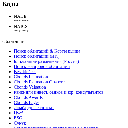
Коды
NACE
*** ***
NAICS
*** ***
Облигации
Поиск облигаций & Карты рынка
Поиск облигаций (ИИ)
Ближайшие размещения (Россия)
Поиск котировок облигаций
Best bid/ask
Cbonds Estimation
Cbonds Estimation Onshore
Cbonds Valuation
Рэнкинги инвест. банков и юр. консультантов
Cbonds Awards
Cbonds Pages
Ломбардные списки
ЦФА
ESG
Сукук