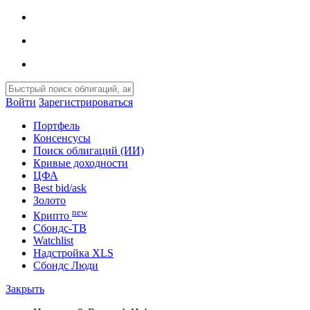
Войти
Зарегистрироваться
Портфель
Консенсусы
Поиск облигаций (ИИ)
Кривые доходности
ЦФА
Best bid/ask
Золото
new
Крипто
Сбондс-ТВ
Watchlist
Надстройка XLS
Сбондс Люди
Закрыть