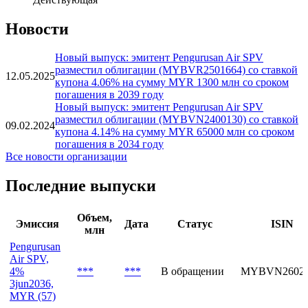
Новости
Новый выпуск: эмитент Pengurusan Air SPV
разместил облигации (MYBVR2501664) со ставкой
12.05.2025
купона 4.06% на сумму MYR 1300 млн со сроком
погашения в 2039 году
Новый выпуск: эмитент Pengurusan Air SPV
разместил облигации (MYBVN2400130) со ставкой
09.02.2024
купона 4.14% на сумму MYR 65000 млн со сроком
погашения в 2034 году
Все новости организации
Последние выпуски
Объем,
Эмиссия
Дата
Статус
ISIN
млн
Pengurusan
Air SPV,
4%
***
***
В обращении
MYBVN26024
3jun2036,
MYR (57)