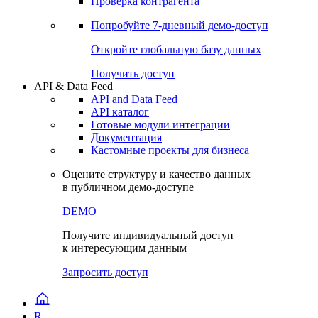
Виджеты акций и облигаций
Чат
Сбондс Люди
Проверка контрагента
Попробуйте
7-дневный
демо-доступ
Откройте глобальную базу данных
Получить доступ
API & Data Feed
API and Data Feed
API каталог
Готовые модули интеграции
Документация
Кастомные проекты для бизнеса
Оцените структуру и качество данных
в публичном демо-доступе
DEMO
Получите индивидуальный доступ
к интересующим данным
Запросить доступ