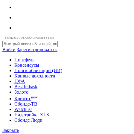
РЕКЛАМА • CBONDS-CONGRESS.RU
Войти
Зарегистрироваться
Портфель
Консенсусы
Поиск облигаций (ИИ)
Кривые доходности
ЦФА
Best bid/ask
Золото
new
Крипто
Сбондс-ТВ
Watchlist
Надстройка XLS