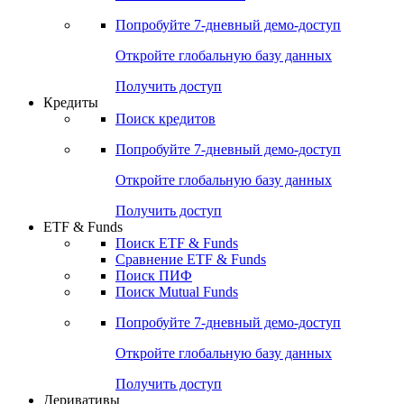
Акции
Поиск акций
Дивидендный календарь
Российские IPO/SPO
Попробуйте
7-дневный
демо-доступ
Откройте глобальную базу данных
Получить доступ
Кредиты
Поиск кредитов
Попробуйте
7-дневный
демо-доступ
Откройте глобальную базу данных
Получить доступ
ETF & Funds
Поиск ETF & Funds
Сравнение ETF & Funds
Поиск ПИФ
Поиск Mutual Funds
Попробуйте
7-дневный
демо-доступ