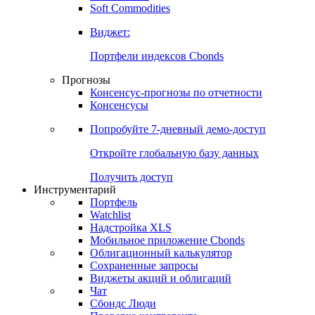
Золото
Нефть
Бензин
Commodities
Soft Commodities
Виджет:
Портфели индексов Cbonds
Прогнозы
Консенсус-прогнозы по отчетности
Консенсусы
Попробуйте
7-дневный
демо-доступ
Откройте глобальную базу данных
Получить доступ
Инструментарий
Портфель
Watchlist
Надстройка XLS
Мобильное приложение Cbonds
Облигационный калькулятор
Сохраненные запросы