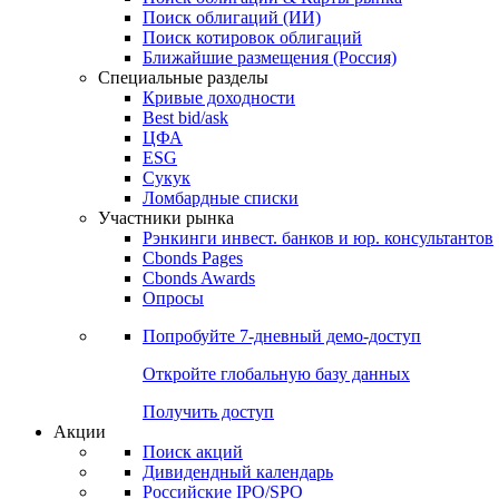
Облигации
Поиски
Поиск облигаций & Карты рынка
Поиск облигаций (ИИ)
Поиск котировок облигаций
Ближайшие размещения (Россия)
Специальные разделы
Кривые доходности
Best bid/ask
ЦФА
ESG
Сукук
Ломбардные списки
Участники рынка
Рэнкинги инвест. банков и юр. консультантов
Cbonds Pages
Cbonds Awards
Опросы
Попробуйте
7-дневный
демо-доступ
Откройте глобальную базу данных
Получить доступ