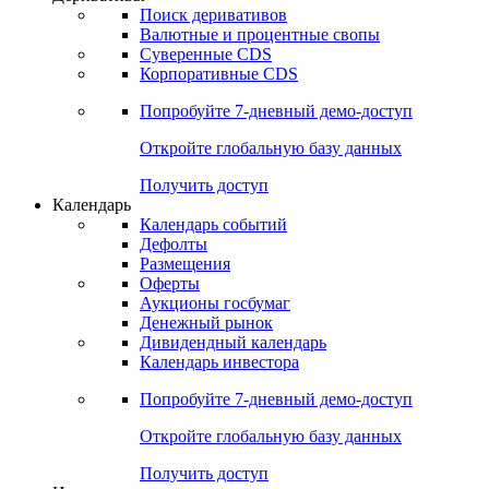
Откройте глобальную базу данных
Получить доступ
Деривативы
Поиск деривативов
Валютные и процентные свопы
Суверенные CDS
Корпоративные CDS
Попробуйте
7-дневный
демо-доступ
Откройте глобальную базу данных
Получить доступ
Календарь
Календарь событий
Дефолты
Размещения
Оферты
Аукционы госбумаг
Денежный рынок
Дивидендный календарь
Календарь инвестора
Попробуйте
7-дневный
демо-доступ