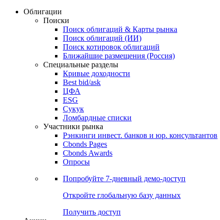
Облигации
Поиски
Поиск облигаций & Карты рынка
Поиск облигаций (ИИ)
Поиск котировок облигаций
Ближайшие размещения (Россия)
Специальные разделы
Кривые доходности
Best bid/ask
ЦФА
ESG
Сукук
Ломбардные списки
Участники рынка
Рэнкинги инвест. банков и юр. консультантов
Cbonds Pages
Cbonds Awards
Опросы
Попробуйте
7-дневный
демо-доступ
Откройте глобальную базу данных
Получить доступ