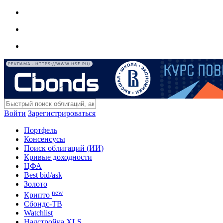
РЕКЛАМА • HTTPS://WWW.HSE.RU/
Войти
Зарегистрироваться
Портфель
Консенсусы
Поиск облигаций (ИИ)
Кривые доходности
ЦФА
Best bid/ask
Золото
new
Крипто
Сбондс-ТВ
Watchlist
Надстройка XLS