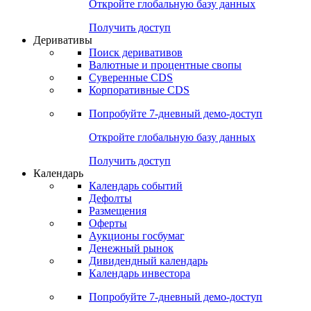
Откройте глобальную базу данных
Получить доступ
Деривативы
Поиск деривативов
Валютные и процентные свопы
Суверенные CDS
Корпоративные CDS
Попробуйте
7-дневный
демо-доступ
Откройте глобальную базу данных
Получить доступ
Календарь
Календарь событий
Дефолты
Размещения
Оферты
Аукционы госбумаг
Денежный рынок
Дивидендный календарь
Календарь инвестора
Попробуйте
7-дневный
демо-доступ