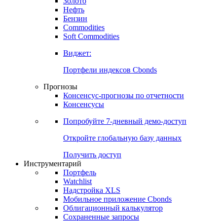
Золото
Нефть
Бензин
Commodities
Soft Commodities
Виджет:
Портфели индексов Cbonds
Прогнозы
Консенсус-прогнозы по отчетности
Консенсусы
Попробуйте
7-дневный
демо-доступ
Откройте глобальную базу данных
Получить доступ
Инструментарий
Портфель
Watchlist
Надстройка XLS
Мобильное приложение Cbonds
Облигационный калькулятор
Сохраненные запросы