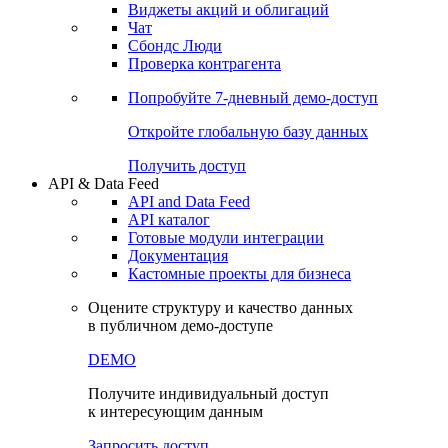
Виджеты акций и облигаций
Чат
Сбондс Люди
Проверка контрагента
Попробуйте
7-дневный
демо-доступ
Откройте глобальную базу данных
Получить доступ
API & Data Feed
API and Data Feed
API каталог
Готовые модули интеграции
Документация
Кастомные проекты для бизнеса
Оцените структуру и качество данных
в публичном демо-доступе
DEMO
Получите индивидуальный доступ
к интересующим данным
Запросить доступ