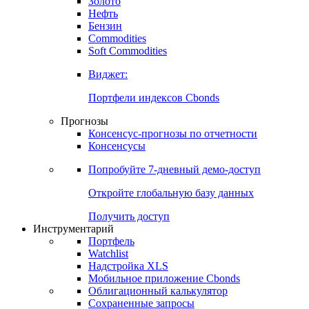
Золото
Нефть
Бензин
Commodities
Soft Commodities
Виджет:
Портфели индексов Cbonds
Прогнозы
Консенсус-прогнозы по отчетности
Консенсусы
Попробуйте
7-дневный
демо-доступ
Откройте глобальную базу данных
Получить доступ
Инструментарий
Портфель
Watchlist
Надстройка XLS
Мобильное приложение Cbonds
Облигационный калькулятор
Сохраненные запросы