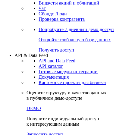
Виджеты акций и облигаций
Чат
Сбондс Люди
Проверка контрагента
Попробуйте
7-дневный
демо-доступ
Откройте глобальную базу данных
Получить доступ
API & Data Feed
API and Data Feed
API каталог
Готовые модули интеграции
Документация
Кастомные проекты для бизнеса
Оцените структуру и качество данных
в публичном демо-доступе
DEMO
Получите индивидуальный доступ
к интересующим данным
Запросить доступ