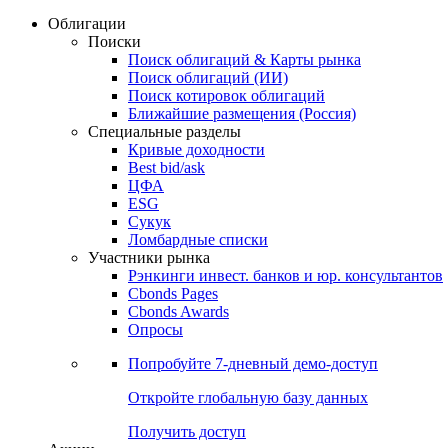
Облигации
Поиски
Поиск облигаций & Карты рынка
Поиск облигаций (ИИ)
Поиск котировок облигаций
Ближайшие размещения (Россия)
Специальные разделы
Кривые доходности
Best bid/ask
ЦФА
ESG
Сукук
Ломбардные списки
Участники рынка
Рэнкинги инвест. банков и юр. консультантов
Cbonds Pages
Cbonds Awards
Опросы
Попробуйте
7-дневный
демо-доступ
Откройте глобальную базу данных
Получить доступ