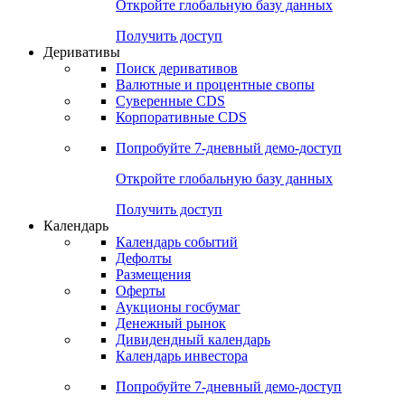
Откройте глобальную базу данных
Получить доступ
Деривативы
Поиск деривативов
Валютные и процентные свопы
Суверенные CDS
Корпоративные CDS
Попробуйте
7-дневный
демо-доступ
Откройте глобальную базу данных
Получить доступ
Календарь
Календарь событий
Дефолты
Размещения
Оферты
Аукционы госбумаг
Денежный рынок
Дивидендный календарь
Календарь инвестора
Попробуйте
7-дневный
демо-доступ