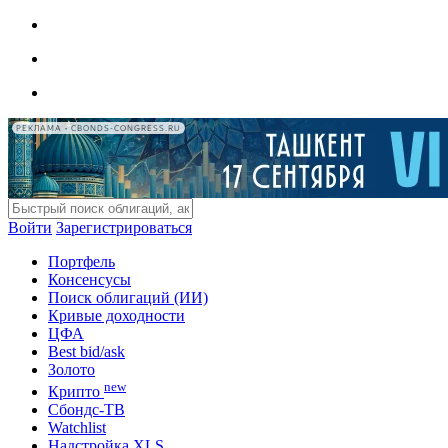
РЕКЛАМА • CBONDS-CONGRESS.RU
Войти
Зарегистрироваться
Портфель
Консенсусы
Поиск облигаций (ИИ)
Кривые доходности
ЦФА
Best bid/ask
Золото
new
Крипто
Сбондс-ТВ
Watchlist
Надстройка XLS