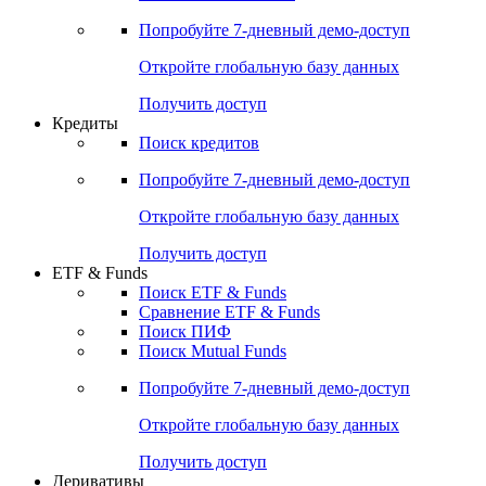
Акции
Поиск акций
Дивидендный календарь
Российские IPO/SPO
Попробуйте
7-дневный
демо-доступ
Откройте глобальную базу данных
Получить доступ
Кредиты
Поиск кредитов
Попробуйте
7-дневный
демо-доступ
Откройте глобальную базу данных
Получить доступ
ETF & Funds
Поиск ETF & Funds
Сравнение ETF & Funds
Поиск ПИФ
Поиск Mutual Funds
Попробуйте
7-дневный
демо-доступ