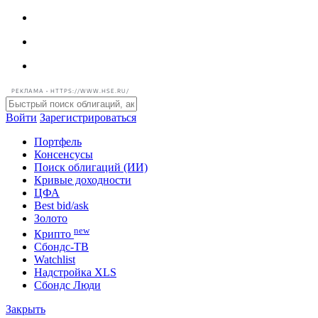
РЕКЛАМА • HTTPS://WWW.HSE.RU/
Войти
Зарегистрироваться
Портфель
Консенсусы
Поиск облигаций (ИИ)
Кривые доходности
ЦФА
Best bid/ask
Золото
new
Крипто
Сбондс-ТВ
Watchlist
Надстройка XLS