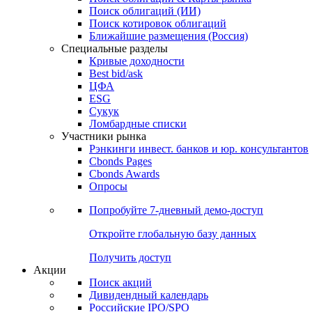
Облигации
Поиски
Поиск облигаций & Карты рынка
Поиск облигаций (ИИ)
Поиск котировок облигаций
Ближайшие размещения (Россия)
Специальные разделы
Кривые доходности
Best bid/ask
ЦФА
ESG
Сукук
Ломбардные списки
Участники рынка
Рэнкинги инвест. банков и юр. консультантов
Cbonds Pages
Cbonds Awards
Опросы
Попробуйте
7-дневный
демо-доступ
Откройте глобальную базу данных
Получить доступ