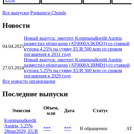
Все выпуски
Рэнкинги Cbonds
Новости
Новый выпуск: эмитент Kommunalkredit Austria
разместил облигации (AT0000A3KDQ3) со ставкой
04.04.2025
купона 4.25% на сумму EUR 500 млн со сроком
погашения в 2031 году
Новый выпуск: эмитент Kommunalkredit Austria
разместил облигации (AT0000A3BMD1) со ставкой
27.03.2024
купона 5.25% на сумму EUR 300 млн со сроком
погашения в 2029 году
Все новости организации
Последние выпуски
Объем,
Эмиссия
Дата
Статус
млн
Kommunalkredit
Austria, 5.25%
***
***
В обращении
AT
28mar2029, EUR