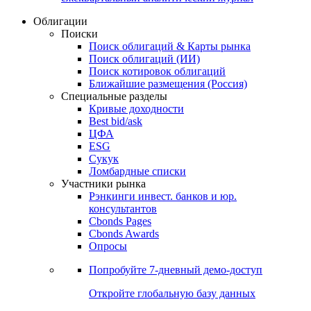
Облигации
Поиски
Поиск облигаций & Карты рынка
Поиск облигаций (ИИ)
Поиск котировок облигаций
Ближайшие размещения (Россия)
Специальные разделы
Кривые доходности
Best bid/ask
ЦФА
ESG
Сукук
Ломбардные списки
Участники рынка
Рэнкинги инвест. банков и юр.
консультантов
Cbonds Pages
Cbonds Awards
Опросы
Попробуйте
7-дневный
демо-доступ
Откройте глобальную базу данных