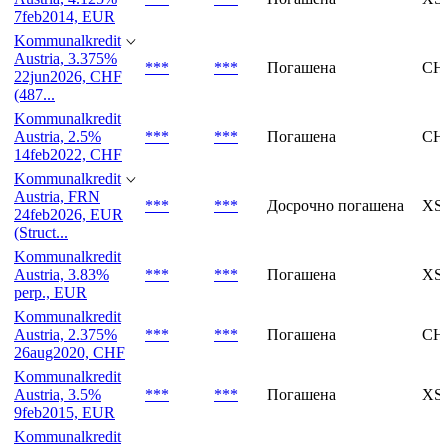
7feb2014, EUR
Kommunalkredit
Austria, 3.375%
***
***
Погашена
CH0
22jun2026, CHF
(487...
Kommunalkredit
Austria, 2.5%
***
***
Погашена
CH0
14feb2022, CHF
Kommunalkredit
Austria, FRN
***
***
Досрочно погашена
XS0
24feb2026, EUR
(Struct...
Kommunalkredit
Austria, 3.83%
***
***
Погашена
XS0
perp., EUR
Kommunalkredit
Austria, 2.375%
***
***
Погашена
CH0
26aug2020, CHF
Kommunalkredit
Austria, 3.5%
***
***
Погашена
XS0
9feb2015, EUR
Kommunalkredit