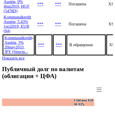
Austria, 0%
***
***
Погашена
XS0
4jun2019, HUF
(5478D)
Kommunalkredit
Austria, 5.43%
***
***
Погашена
XS0
1oct2019, EUR
(94)
Kommunalkredit
Austria, 3%
***
***
В обращении
XS
20may2033,
JPY (Structu...
Показать все
Публичный долг по валютам
(облигации + ЦФА)
3 260 млн EUR
3 260 млн EUR
99.92%
99.92%