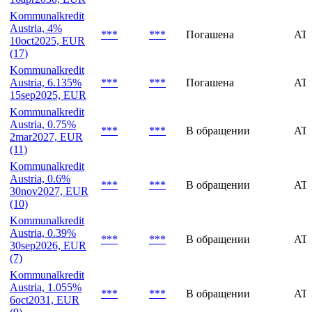
Kommunalkredit
Austria, 4%
***
***
Погашена
AT
10oct2025, EUR
(17)
Kommunalkredit
Austria, 6.135%
***
***
Погашена
AT0
15sep2025, EUR
Kommunalkredit
Austria, 0.75%
***
***
В обращении
AT
2mar2027, EUR
(11)
Kommunalkredit
Austria, 0.6%
***
***
В обращении
AT
30nov2027, EUR
(10)
Kommunalkredit
Austria, 0.39%
***
***
В обращении
AT
30sep2026, EUR
(7)
Kommunalkredit
Austria, 1.055%
***
***
В обращении
AT
6oct2031, EUR