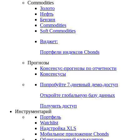
Commodities
Золото
Нефть
Бензин
Commodities
Soft Commodities
Виджет:
Портфели индексов Cbonds
Прогнозы
Консенсус-прогнозы по отчетности
Консенсусы
Попробуйте
7-дневный
демо-доступ
Откройте глобальную базу данных
Получить доступ
Инструментарий
Портфель
Watchlist
Надстройка XLS
Мобильное приложение Cbonds
Облигационный калькулятор