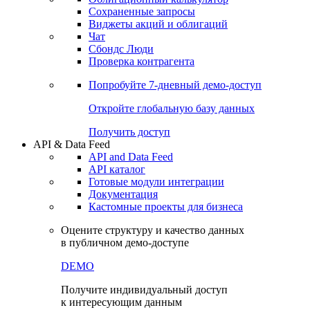
Сохраненные запросы
Виджеты акций и облигаций
Чат
Сбондс Люди
Проверка контрагента
Попробуйте
7-дневный
демо-доступ
Откройте глобальную базу данных
Получить доступ
API & Data Feed
API and Data Feed
API каталог
Готовые модули интеграции
Документация
Кастомные проекты для бизнеса
Оцените структуру и качество данных
в публичном демо-доступе
DEMO
Получите индивидуальный доступ
к интересующим данным