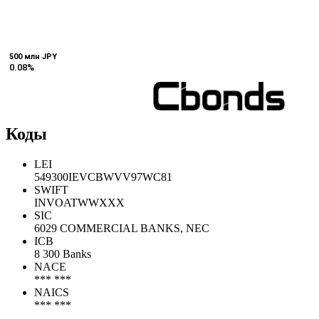
500 млн JPY
500 млн JPY
0.08%
0.08%
Коды
LEI
549300IEVCBWVV97WC81
SWIFT
INVOATWWXXX
SIC
6029 COMMERCIAL BANKS, NEC
ICB
8 300 Banks
NACE
*** ***
NAICS
*** ***