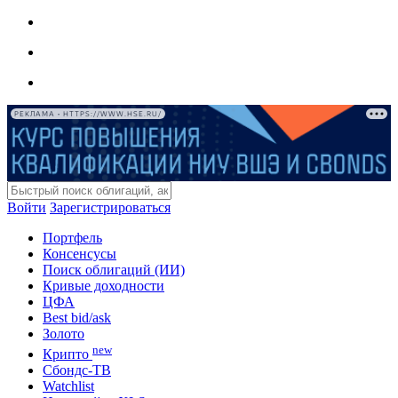
РЕКЛАМА • HTTPS://WWW.HSE.RU/
Войти
Зарегистрироваться
Портфель
Консенсусы
Поиск облигаций (ИИ)
Кривые доходности
ЦФА
Best bid/ask
Золото
new
Крипто
Сбондс-ТВ
Watchlist