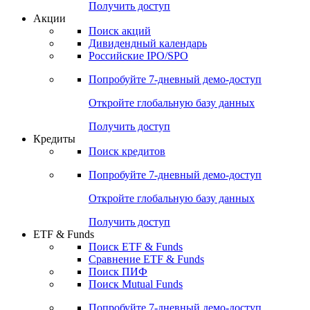
Получить доступ
Акции
Поиск акций
Дивидендный календарь
Российские IPO/SPO
Попробуйте
7-дневный
демо-доступ
Откройте глобальную базу данных
Получить доступ
Кредиты
Поиск кредитов
Попробуйте
7-дневный
демо-доступ
Откройте глобальную базу данных
Получить доступ
ETF & Funds
Поиск ETF & Funds
Сравнение ETF & Funds
Поиск ПИФ
Поиск Mutual Funds
Попробуйте
7-дневный
демо-доступ