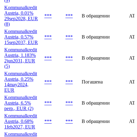
(9)
Kommunalkredit
Austria, 0.01%
***
***
В обращении
AT
29sep2028, EUR
(8)
Kommunalkredit
Austria, 0.57%
***
***
В обращении
AT
15sep2037, EUR
Kommunalkredit
Austria, 1.183%
***
***
В обращении
AT
2jun2031, EUR
(5)
Kommunalkredit
Austria, 0.25%
***
***
Погашена
AT
14may2024,
EUR
Kommunalkredit
Austria, 6.5%
***
***
В обращении
AT
perp., EUR (2)
Kommunalkredit
Austria, 0.68%
***
***
В обращении
AT
1feb2027, EUR
Kommunalkredit