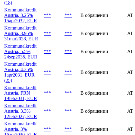
(18)
Kommunalkredit
Austria, 3.25%
***
***
В обращении
AT
15apr2032, EUR
Kommunalkredit
Austria, 3.95%
***
***
В обращении
AT
31mar2028, EUR
Kommunalkredit
Austria, 5.5%
***
***
В обращении
AT
24sep2035, EUR
Kommunalkredit
Austria, 4.25%
***
***
В обращении
AT
1apr2031, EUR
(25)
Kommunalkredit
Austria, FRN
***
***
В обращении
AT
19feb2031, EUR
Kommunalkredit
Austria, 3.3%
***
***
В обращении
AT
12feb2027, EUR
Kommunalkredit
Austria, 3%
***
***
В обращении
AT
16apr2030, EUR