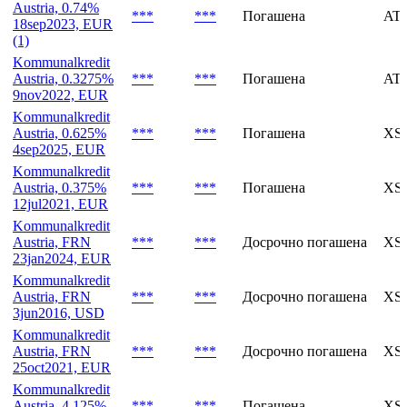
Austria, 0.74%
***
***
Погашена
AT
18sep2023, EUR
(1)
Kommunalkredit
Austria, 0.3275%
***
***
Погашена
AT
9nov2022, EUR
Kommunalkredit
Austria, 0.625%
***
***
Погашена
XS2
4sep2025, EUR
Kommunalkredit
Austria, 0.375%
***
***
Погашена
XS1
12jul2021, EUR
Kommunalkredit
Austria, FRN
***
***
Досрочно погашена
XS1
23jan2024, EUR
Kommunalkredit
Austria, FRN
***
***
Досрочно погашена
XS1
3jun2016, USD
Kommunalkredit
Austria, FRN
***
***
Досрочно погашена
XS0
25oct2021, EUR
Kommunalkredit
Austria, 4.125%
***
***
Погашена
XS0