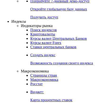
Попробуйте
7-дневный
демо-доступ
Откройте глобальную базу данных
Получить доступ
Индексы
Индикаторы рынка
Поиск индексов
Криптовалюты
Курсы валют Центральных Банков
Курсы валют Forex
Ставки центральных банков
Создать индекс
Возможность создания своего индекса
Макроэкономика
Страницы стран
Макроэкономика
Росстат
Виджет:
Карта процентных ставок