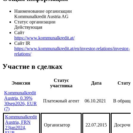
Наименование организации
Kommunalkredit Austria AG
Статус организации
Действующая
Сайт
https://www.kommunalkredit.at/
Сайт IR
https://www.kommunalkredit.at/en/investor-relations/investor-
relations/
Участие в сделках
Статус
Эмиссия
Дата
Статус
участника
Kommunalkredit
Austria, 0.39%
Платежный агент
06.10.2021
В обраще
30sep2026, EUR
(7)
Kommunalkredit
Austria, FRN
Организатор
22.07.2015
Досрочн
23jan2024,
EUR