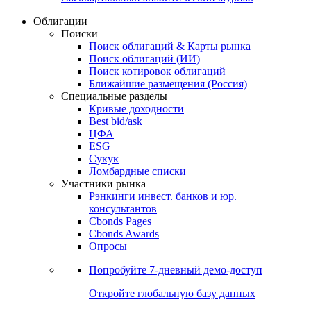
Облигации
Поиски
Поиск облигаций & Карты рынка
Поиск облигаций (ИИ)
Поиск котировок облигаций
Ближайшие размещения (Россия)
Специальные разделы
Кривые доходности
Best bid/ask
ЦФА
ESG
Сукук
Ломбардные списки
Участники рынка
Рэнкинги инвест. банков и юр.
консультантов
Cbonds Pages
Cbonds Awards
Опросы
Попробуйте
7-дневный
демо-доступ
Откройте глобальную базу данных