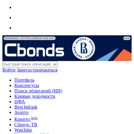
РЕКЛАМА • HTTPS://WWW.HSE.RU/
Войти
Зарегистрироваться
Портфель
Консенсусы
Поиск облигаций (ИИ)
Кривые доходности
ЦФА
Best bid/ask
Золото
new
Крипто
Сбондс-ТВ
Watchlist