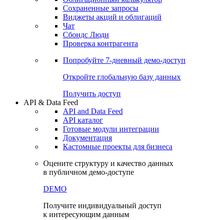
Сохраненные запросы
Виджеты акций и облигаций
Чат
Сбондс Люди
Проверка контрагента
Попробуйте
7-дневный
демо-доступ
Откройте глобальную базу данных
Получить доступ
API & Data Feed
API and Data Feed
API каталог
Готовые модули интеграции
Документация
Кастомные проекты для бизнеса
Оцените структуру и качество данных
в публичном демо-доступе
DEMO
Получите индивидуальный доступ
к интересующим данным