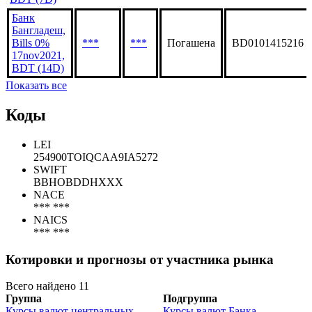
Банк
Бангладеш,
Bills 0%
***
***
Погашена
BD0101415216
17nov2021,
BDT (14D)
Показать все
Коды
LEI
254900TOIQCAA9IA5272
SWIFT
BBHOBDDHXXX
NACE
*** ***
NAICS
*** ***
Котировки и прогнозы от участника рынка
Всего найдено 11
Группа
Подгруппа
Курсы валют центральных
Курсы валют Банка