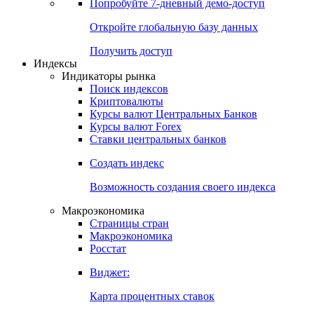
Попробуйте
7-дневный
демо-доступ
Откройте глобальную базу данных
Получить доступ
Индексы
Индикаторы рынка
Поиск индексов
Криптовалюты
Курсы валют Центральных Банков
Курсы валют Forex
Ставки центральных банков
Создать индекс
Возможность создания своего индекса
Макроэкономика
Страницы стран
Макроэкономика
Росстат
Виджет:
Карта процентных ставок