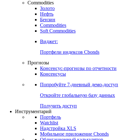
Commodities
Золото
Нефть
Бензин
Commodities
Soft Commodities
Виджет:
Портфели индексов Cbonds
Прогнозы
Консенсус-прогнозы по отчетности
Консенсусы
Попробуйте
7-дневный
демо-доступ
Откройте глобальную базу данных
Получить доступ
Инструментарий
Портфель
Watchlist
Надстройка XLS
Мобильное приложение Cbonds
Облигационный калькулятор