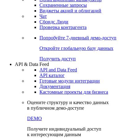
Сохраненные запросы
Виджеты акций и облигаций
Чат
Сбондс Люди
Проверка контрагента
Попробуйте
7-дневный
демо-доступ
Откройте глобальную базу данных
Получить доступ
API & Data Feed
API and Data Feed
API каталог
Готовые модули интеграции
Документация
Кастомные проекты для бизнеса
Оцените структуру и качество данных
в публичном демо-доступе
DEMO
Получите индивидуальный доступ
к интересующим данным