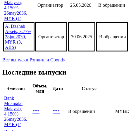
Malaysia,
Организатор
25.05.2026
В обращении
4.150%
26may2036,
MYR (1)
Al Dzahab
Assets, 3.77%
28jun2030,
Организатор
30.06.2025
В обращении
MYR (3,
ABS)
Все выпуски
Рэнкинги Cbonds
Последние выпуски
Объем,
Эмиссия
Дата
Статус
I
млн
Bank
Muamalat
Malaysia,
***
***
В обращении
MYBDN
4.150%
26may2036,
MYR (1)