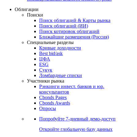
Облигации
Поиски
Поиск облигаций & Карты рынка
Поиск облигаций (ИИ)
Поиск котировок облигаций
Ближайшие размещения (Россия)
Специальные разделы
Кривые доходности
Best bid/ask
ЦФА
ESG
Сукук
Ломбардные списки
Участники рынка
Рэнкинги инвест. банков и юр.
консультантов
Cbonds Pages
Cbonds Awards
Опросы
Попробуйте
7-дневный
демо-доступ
Откройте глобальную базу данных