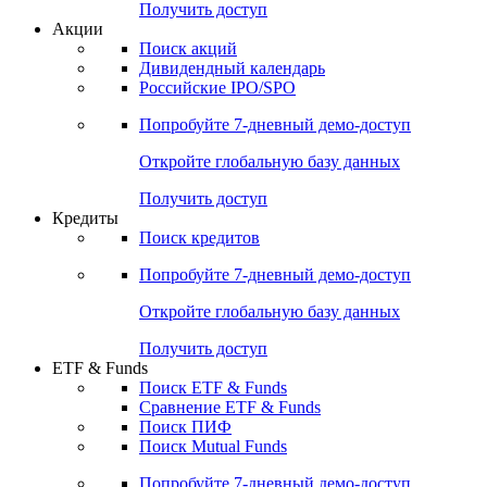
Получить доступ
Акции
Поиск акций
Дивидендный календарь
Российские IPO/SPO
Попробуйте
7-дневный
демо-доступ
Откройте глобальную базу данных
Получить доступ
Кредиты
Поиск кредитов
Попробуйте
7-дневный
демо-доступ
Откройте глобальную базу данных
Получить доступ
ETF & Funds
Поиск ETF & Funds
Сравнение ETF & Funds
Поиск ПИФ
Поиск Mutual Funds
Попробуйте
7-дневный
демо-доступ