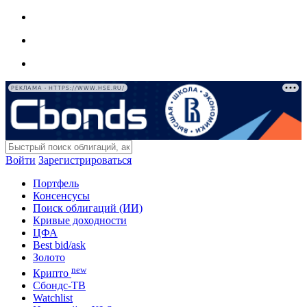
РЕКЛАМА • HTTPS://WWW.HSE.RU/
Войти
Зарегистрироваться
Портфель
Консенсусы
Поиск облигаций (ИИ)
Кривые доходности
ЦФА
Best bid/ask
Золото
new
Крипто
Сбондс-ТВ
Watchlist