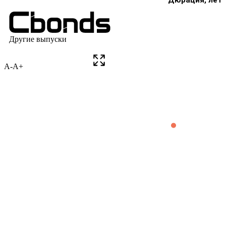
A-
A+