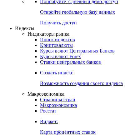
Попробуйте
7-дневный
демо-доступ
Откройте глобальную базу данных
Получить доступ
Индексы
Индикаторы рынка
Поиск индексов
Криптовалюты
Курсы валют Центральных Банков
Курсы валют Forex
Ставки центральных банков
Создать индекс
Возможность создания своего индекса
Макроэкономика
Страницы стран
Макроэкономика
Росстат
Виджет:
Карта процентных ставок