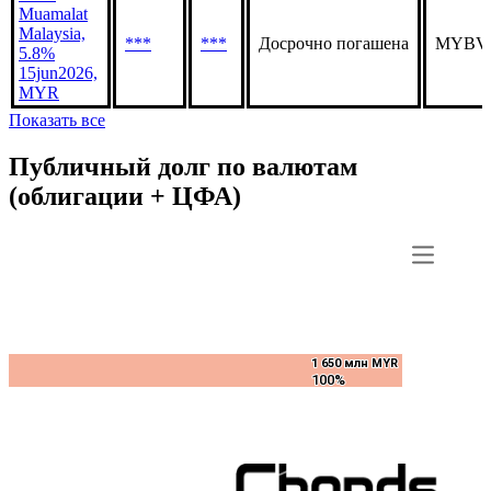
Muamalat
Malaysia,
***
***
Досрочно погашена
MYBVN
5.8%
15jun2026,
MYR
Показать все
Публичный долг по валютам
(облигации + ЦФА)
1 650 млн MYR
1 650 млн MYR
100%
100%