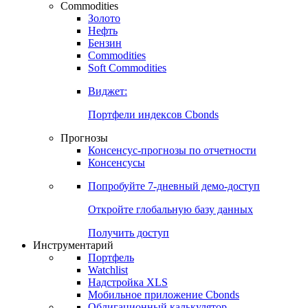
Commodities
Золото
Нефть
Бензин
Commodities
Soft Commodities
Виджет:
Портфели индексов Cbonds
Прогнозы
Консенсус-прогнозы по отчетности
Консенсусы
Попробуйте
7-дневный
демо-доступ
Откройте глобальную базу данных
Получить доступ
Инструментарий
Портфель
Watchlist
Надстройка XLS
Мобильное приложение Cbonds
Облигационный калькулятор