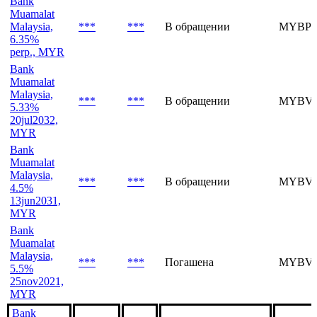
Bank
Muamalat
Malaysia,
***
***
В обращении
MYBPZ
6.35%
perp., MYR
Bank
Muamalat
Malaysia,
***
***
В обращении
MYBVN
5.33%
20jul2032,
MYR
Bank
Muamalat
Malaysia,
***
***
В обращении
MYBVN
4.5%
13jun2031,
MYR
Bank
Muamalat
Malaysia,
***
***
Погашена
MYBVI
5.5%
25nov2021,
MYR
Bank