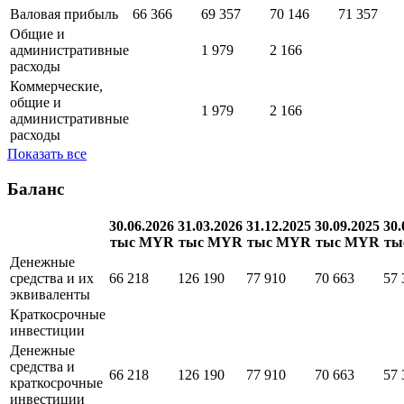
Валовая прибыль
66 366
69 357
70 146
71 357
Общие и
административные
1 979
2 166
расходы
Коммерческие,
общие и
1 979
2 166
административные
расходы
Показать все
Баланс
30.06.2026
31.03.2026
31.12.2025
30.09.2025
30.
тыс MYR
тыс MYR
тыс MYR
тыс MYR
ты
Денежные
средства и их
66 218
126 190
77 910
70 663
57 
эквиваленты
Краткосрочные
инвестиции
Денежные
средства и
66 218
126 190
77 910
70 663
57 
краткосрочные
инвестиции