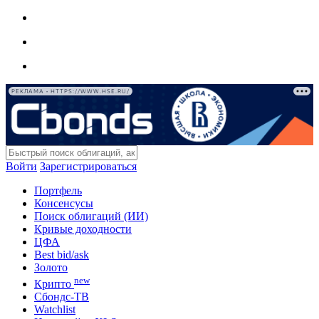
РЕКЛАМА • HTTPS://WWW.HSE.RU/
Войти
Зарегистрироваться
Портфель
Консенсусы
Поиск облигаций (ИИ)
Кривые доходности
ЦФА
Best bid/ask
Золото
new
Крипто
Сбондс-ТВ
Watchlist