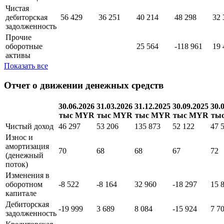
Чистая
дебиторская
56 429
36 251
40 214
48 298
32 
задолженность
Прочие
оборотные
25 564
-118 961
19 
активы
Показать все
Отчет о движении денежных средств
30.06.2026
31.03.2026
31.12.2025
30.09.2025
30.
тыс MYR
тыс MYR
тыс MYR
тыс MYR
ты
Чистый доход
46 297
53 206
135 873
52 122
47 
Износ и
амортизация
70
68
68
67
72
(денежный
поток)
Изменения в
оборотном
-8 522
-8 164
32 960
-18 297
15 
капитале
Дебиторская
-19 999
3 689
8 084
-15 924
7 7
задолженность