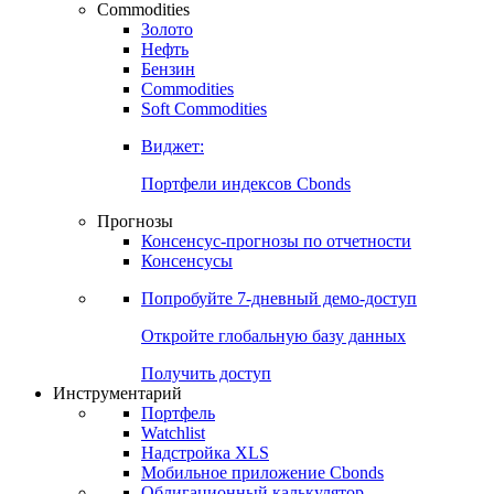
Commodities
Золото
Нефть
Бензин
Commodities
Soft Commodities
Виджет:
Портфели индексов Cbonds
Прогнозы
Консенсус-прогнозы по отчетности
Консенсусы
Попробуйте
7-дневный
демо-доступ
Откройте глобальную базу данных
Получить доступ
Инструментарий
Портфель
Watchlist
Надстройка XLS
Мобильное приложение Cbonds
Облигационный калькулятор