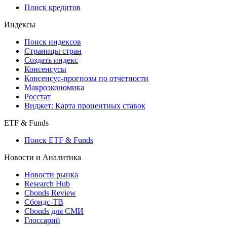
Поиск кредитов
Индексы
Поиск индексов
Страницы стран
Создать индекс
Консенсусы
Консенсус-прогнозы по отчетности
Макроэкономика
Росстат
Виджет: Карта процентных ставок
ETF & Funds
Поиск ETF & Funds
Новости и Аналитика
Новости рынка
Research Hub
Cbonds Review
Сбондс-ТВ
Cbonds для СМИ
Глоссарий