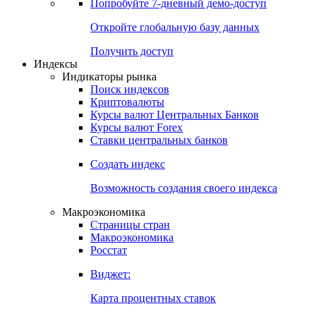
Попробуйте
7-дневный
демо-доступ
Откройте глобальную базу данных
Получить доступ
Индексы
Индикаторы рынка
Поиск индексов
Криптовалюты
Курсы валют Центральных Банков
Курсы валют Forex
Ставки центральных банков
Создать индекс
Возможность создания своего индекса
Макроэкономика
Страницы стран
Макроэкономика
Росстат
Виджет:
Карта процентных ставок