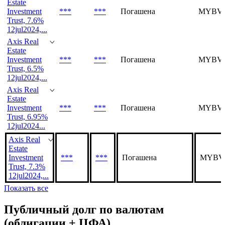
Estate
Investment
***
***
Погашена
MYBVP
Trust, 7.6%
12jul2024,...
Axis Real
Estate
Investment
***
***
Погашена
MYBVP
Trust, 6.5%
12jul2024,...
Axis Real
Estate
Investment
***
***
Погашена
MYBVP
Trust, 6.95%
12jul2024...
Axis Real
Estate
Investment
***
***
Погашена
MYBVP
Trust, 7.3%
12jul2024,...
Показать все
Публичный долг по валютам
(облигации + ЦФА)