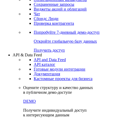
Сохраненные запросы
Виджеты акций и облигаций
Чат
Сбондс Люди
Проверка контрагента
Попробуйте
7-дневный
демо-доступ
Откройте глобальную базу данных
Получить доступ
API & Data Feed
API and Data Feed
API каталог
Готовые модули интеграции
Документация
Кастомные проекты для бизнеса
Оцените структуру и качество данных
в публичном демо-доступе
DEMO
Получите индивидуальный доступ
к интересующим данным