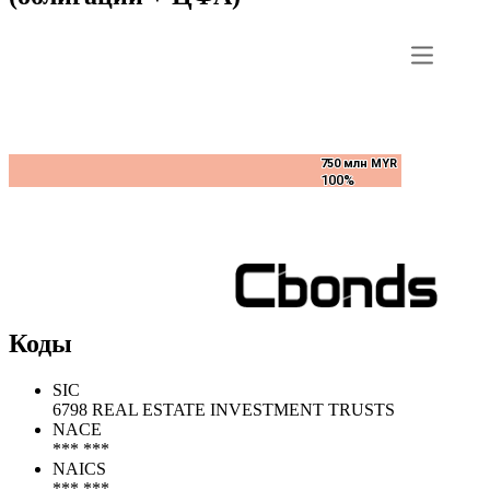
750 млн MYR
750 млн MYR
100%
100%
Коды
SIC
6798 REAL ESTATE INVESTMENT TRUSTS
NACE
*** ***
NAICS
*** ***