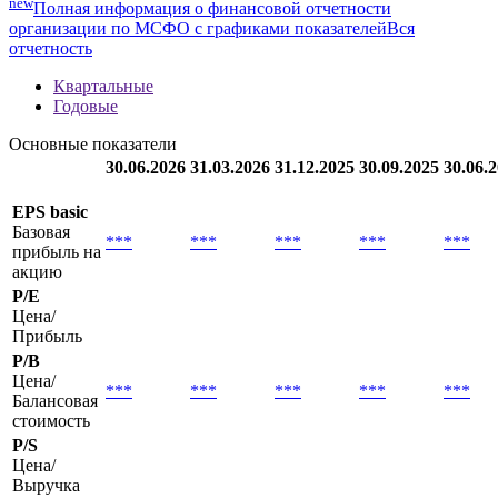
new
Полная информация о финансовой отчетности
организации по МСФО с графиками показателей
Вся
отчетность
Квартальные
Годовые
Основные показатели
30.06.2026
31.03.2026
31.12.2025
30.09.2025
30.06.
EPS basic
Базовая
***
***
***
***
***
прибыль на
акцию
P/E
Цена/
Прибыль
P/B
Цена/
***
***
***
***
***
Балансовая
стоимость
P/S
Цена/
Выручка