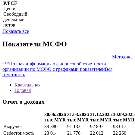
P/FCF
Цена/
Свободный
денежный
поток
Показать все
Показатели МСФО
Методика
new
Полная информация о финансовой отчетности
организации по МСФО с графиками показателей
Вся
отчетность
Квартальная
Годовая
Отчет о доходах
30.06.2026
31.03.2026
31.12.2025
30.09.2025
тыс MYR
тыс MYR
тыс MYR
тыс MYR
Выручка
89 380
91 133
92 897
93 617
Себестоимость
23 014
21 776
22 012
22 260