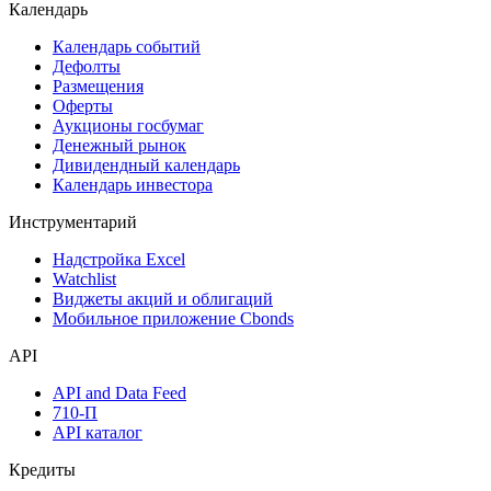
Календарь
Календарь событий
Дефолты
Размещения
Оферты
Аукционы госбумаг
Денежный рынок
Дивидендный календарь
Календарь инвестора
Инструментарий
Надстройка Excel
Watchlist
Виджеты акций и облигаций
Мобильное приложение Cbonds
API
API and Data Feed
710-П
API каталог
Кредиты