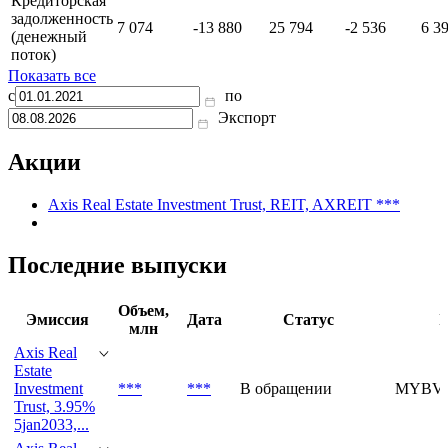
Кредиторская
задолженность
7 074
-13 880
25 794
-2 536
6 3
(денежный
поток)
Показать все
с
по
Экспорт
Акции
Axis Real Estate Investment Trust, REIT, AXREIT ***
Последние выпуски
Объем,
Эмиссия
Дата
Статус
I
млн
Axis Real
Estate
Investment
***
***
В обращении
MYBVK
Trust, 3.95%
5jan2033,...