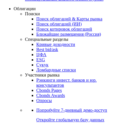
Облигации
Поиски
Поиск облигаций & Карты рынка
Поиск облигаций (ИИ)
Поиск котировок облигаций
Ближайшие размещения (Россия)
Специальные разделы
Кривые доходности
Best bid/ask
ЦФА
ESG
Сукук
Ломбардные списки
Участники рынка
Рэнкинги инвест. банков и юр.
консультантов
Cbonds Pages
Cbonds Awards
Опросы
Попробуйте
7-дневный
демо-доступ
Откройте глобальную базу данных