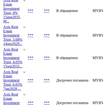
Axis Real
Estate
Investment
***
***
В обращении
MYBVN
Trust, 4%
15aug2035,
M...
Axis Real
Estate
Investment
***
***
В обращении
MYBVL
Trust, 3.68%
14sep2029...
Axis Real
Estate
Investment
***
***
В обращении
MYBVO
Trust, 4.05%
15sep2032...
Axis Real
Estate
Investment
***
***
Досрочно погашена
MYBVM
Trust, 6.65%
7jan2028,...
Axis Real
Estate
Investment
***
***
Досрочно погашена
MYBVL