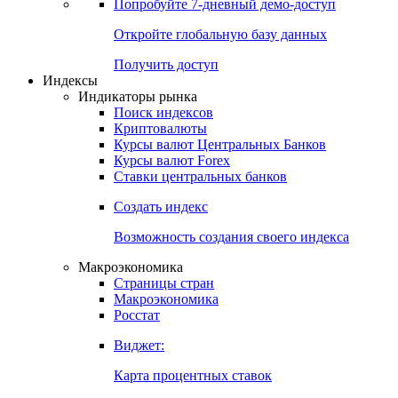
Попробуйте
7-дневный
демо-доступ
Откройте глобальную базу данных
Получить доступ
Индексы
Индикаторы рынка
Поиск индексов
Криптовалюты
Курсы валют Центральных Банков
Курсы валют Forex
Ставки центральных банков
Создать индекс
Возможность создания своего индекса
Макроэкономика
Страницы стран
Макроэкономика
Росстат
Виджет:
Карта процентных ставок