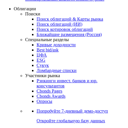
Облигации
Поиски
Поиск облигаций & Карты рынка
Поиск облигаций (ИИ)
Поиск котировок облигаций
Ближайшие размещения (Россия)
Специальные разделы
Кривые доходности
Best bid/ask
ЦФА
ESG
Сукук
Ломбардные списки
Участники рынка
Рэнкинги инвест. банков и юр.
консультантов
Cbonds Pages
Cbonds Awards
Опросы
Попробуйте
7-дневный
демо-доступ
Откройте глобальную базу данных