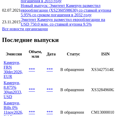
погашения в 2033 году
Новый выпуск: Эмитент Камерун разместил
02.07.2021
еврооблигации (XS2360598630) со ставкой купона
5.95% со сроком погашения в 2032 году
Эмитент Камерун разместил еврооблигации на
23.11.2015
USD 750.0 млн. со ставкой купона 9.5%
Все новости организации
Последние выпуски
Объем,
Эмиссия
Дата
Статус
ISIN
млн
Камерун,
FRN
***
***
В обращении
XS342751482
30dec2026,
EUR
Камерун,
8.875%
***
***
В обращении
XS328496062
30jan2033,
USD
Камерун,
Bills 0%
11nov2026,
***
***
В обращении
CM13000010