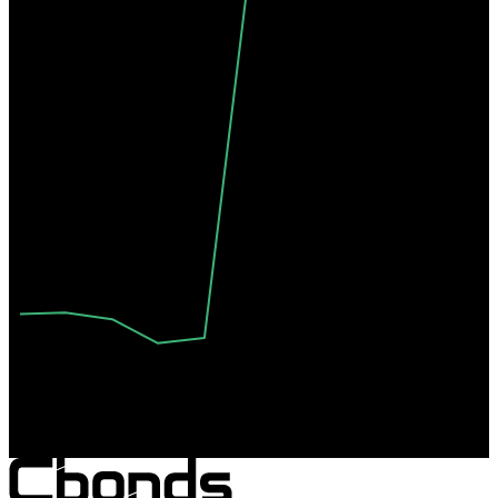
Окт '25
Янв '26
Апр '26