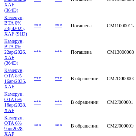
XAF
(364D)
Камерун,
BTA 0%
***
***
Погашена
CM110000114
23jul2025,
XAF (91D)
Камерун,
BTA 0%
22apr2026,
***
***
Погашена
CM13000008
XAF
(364D)
Камерун,
OTA 8%
***
***
В обращении
CM2D000000
16apr2035,
XAF
Камерун,
OTA 6%
***
***
В обращении
CM2J0000017
16apr2028,
XAF
Камерун,
OTA 6%
***
***
В обращении
CM2J0000016
9apr2028,
XAF