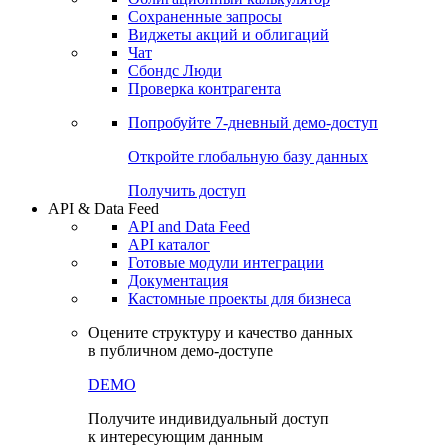
Сохраненные запросы
Виджеты акций и облигаций
Чат
Сбондс Люди
Проверка контрагента
Попробуйте
7-дневный
демо-доступ
Откройте глобальную базу данных
Получить доступ
API & Data Feed
API and Data Feed
API каталог
Готовые модули интеграции
Документация
Кастомные проекты для бизнеса
Оцените структуру и качество данных
в публичном демо-доступе
DEMO
Получите индивидуальный доступ
к интересующим данным