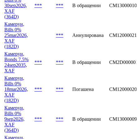
30sep2026,
***
***
В обращении
CM13000010
XAF
(364D)
Камерун,
Bills 0%
25mar2026,
***
Аннулирована
CM12000021
XAF
(182D)
Камерун,
Bonds 7.5%
***
***
В обращении
CM2D000001
24sep2035,
XAF
Камерун,
Bills 0%
18mar2026,
***
***
Погашена
CM12000020
XAF
(182D)
Камерун,
Bills 0%
9sep2026,
***
***
В обращении
CM13000009
XAF
(364D)
Камерун,