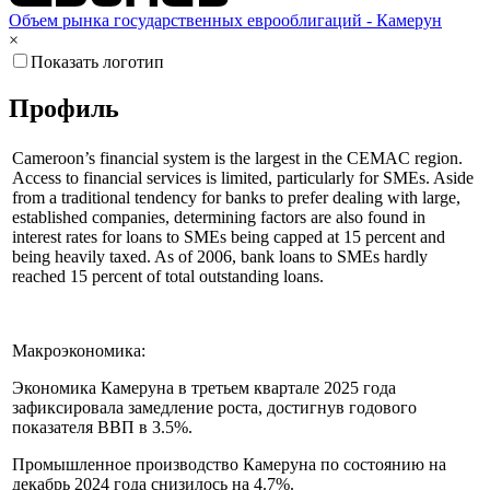
Объем рынка государственных еврооблигаций - Камерун
×
Показать логотип
Профиль
Cameroon’s financial system is the largest in the CEMAC region.
Access to financial services is limited, particularly for SMEs. Aside
from a traditional tendency for banks to prefer dealing with large,
established companies, determining factors are also found in
interest rates for loans to SMEs being capped at 15 percent and
being heavily taxed. As of 2006, bank loans to SMEs hardly
reached 15 percent of total outstanding loans.
Макроэкономика:
Экономика Камеруна в третьем квартале 2025 года
зафиксировала замедление роста, достигнув годового
показателя ВВП в 3.5%.
Промышленное производство Камеруна по состоянию на
декабрь 2024 года снизилось на 4.7%.