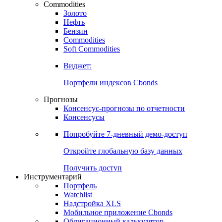
Commodities
Золото
Нефть
Бензин
Commodities
Soft Commodities
Виджет:
Портфели индексов Cbonds
Прогнозы
Консенсус-прогнозы по отчетности
Консенсусы
Попробуйте
7-дневный
демо-доступ
Откройте глобальную базу данных
Получить доступ
Инструментарий
Портфель
Watchlist
Надстройка XLS
Мобильное приложение Cbonds
Облигационный калькулятор