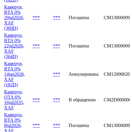
Камерун,
BTA 0%
29jul2026,
***
***
Погашена
CM13000009
XAF
(369D)
Камерун,
BTA 0%
22jul2026,
***
***
Погашена
CM13000009
XAF
(364D)
Камерун,
BTA 0%
14jan2026,
***
Аннулирована
CM12000020
XAF
(182D)
Камерун,
OTA 6%
***
***
В обращении
CM2D000000
16jul2035,
XAF
Камерун,
BTA 0%
8jul2026,
***
***
Погашена
CM13000009
XAF