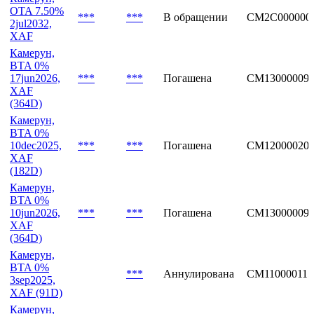
OTA 7.50%
***
***
В обращении
CM2C000000
2jul2032,
XAF
Камерун,
BTA 0%
17jun2026,
***
***
Погашена
CM13000009
XAF
(364D)
Камерун,
BTA 0%
10dec2025,
***
***
Погашена
CM12000020
XAF
(182D)
Камерун,
BTA 0%
10jun2026,
***
***
Погашена
CM13000009
XAF
(364D)
Камерун,
BTA 0%
***
Аннулирована
CM110000115
3sep2025,
XAF (91D)
Камерун,