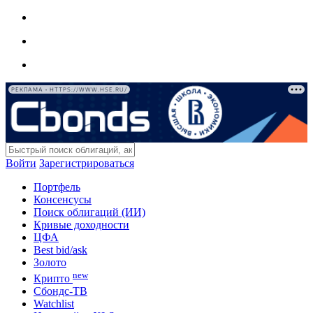
РЕКЛАМА • HTTPS://WWW.HSE.RU/
Войти
Зарегистрироваться
Портфель
Консенсусы
Поиск облигаций (ИИ)
Кривые доходности
ЦФА
Best bid/ask
Золото
new
Крипто
Сбондс-ТВ
Watchlist