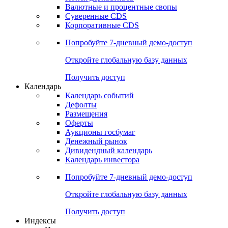
Валютные и процентные свопы
Суверенные CDS
Корпоративные CDS
Попробуйте
7-дневный
демо-доступ
Откройте глобальную базу данных
Получить доступ
Календарь
Календарь событий
Дефолты
Размещения
Оферты
Аукционы госбумаг
Денежный рынок
Дивидендный календарь
Календарь инвестора
Попробуйте
7-дневный
демо-доступ
Откройте глобальную базу данных
Получить доступ
Индексы