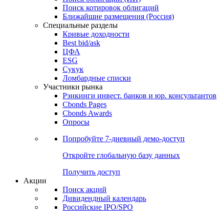
Поиск котировок облигаций
Ближайшие размещения (Россия)
Специальные разделы
Кривые доходности
Best bid/ask
ЦФА
ESG
Сукук
Ломбардные списки
Участники рынка
Рэнкинги инвест. банков и юр. консультантов
Cbonds Pages
Cbonds Awards
Опросы
Попробуйте
7-дневный
демо-доступ
Откройте глобальную базу данных
Получить доступ
Акции
Поиск акций
Дивидендный календарь
Российские IPO/SPO