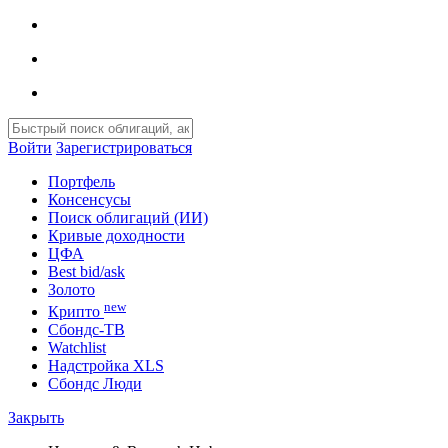
Войти
Зарегистрироваться
Портфель
Консенсусы
Поиск облигаций (ИИ)
Кривые доходности
ЦФА
Best bid/ask
Золото
new
Крипто
Сбондс-ТВ
Watchlist
Надстройка XLS
Сбондс Люди
Закрыть