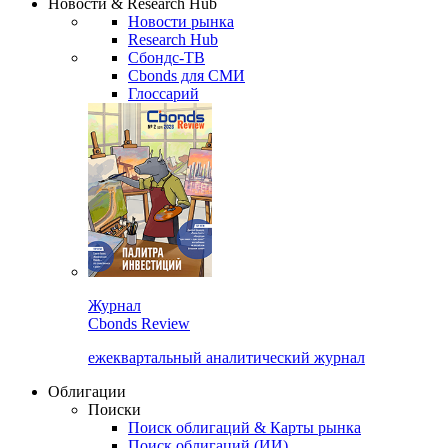
Новости & Research Hub
Новости рынка
Research Hub
Сбондс-ТВ
Cbonds для СМИ
Глоссарий
Журнал
Cbonds Review
ежеквартальный аналитический журнал
Облигации
Поиски
Поиск облигаций & Карты рынка
Поиск облигаций (ИИ)