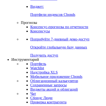
Виджет:
Портфели индексов Cbonds
Прогнозы
Консенсус-прогнозы по отчетности
Консенсусы
Попробуйте
7-дневный
демо-доступ
Откройте глобальную базу данных
Получить доступ
Инструментарий
Портфель
Watchlist
Надстройка XLS
Мобильное приложение Cbonds
Облигационный калькулятор
Сохраненные запросы
Виджеты акций и облигаций
Чат
Сбондс Люди
Проверка контрагента