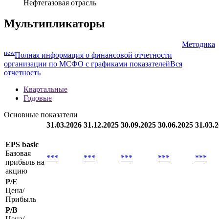
Нефтегазовая отрасль
Мультипликаторы
Методика
new
Полная информация о финансовой отчетности
организации по МСФО с графиками показателей
Вся
отчетность
Квартальные
Годовые
Основные показатели
31.03.2026
31.12.2025
30.09.2025
30.06.2025
31.03.
EPS basic
Базовая
***
***
***
***
***
прибыль на
акцию
P/E
Цена/
Прибыль
P/B
Цена/