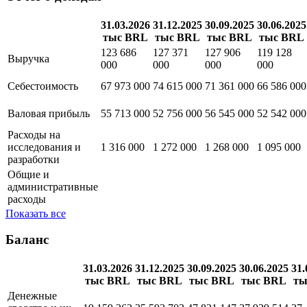
31.03.2026
31.12.2025
30.09.2025
30.06.2025
тыс BRL
тыс BRL
тыс BRL
тыс BRL
123 686
127 371
127 906
119 128
Выручка
000
000
000
000
Себестоимость
67 973 000
74 615 000
71 361 000
66 586 000
Валовая прибыль
55 713 000
52 756 000
56 545 000
52 542 000
Расходы на
исследования и
1 316 000
1 272 000
1 268 000
1 095 000
разработки
Общие и
административные
расходы
Показать все
Баланс
31.03.2026
31.12.2025
30.09.2025
30.06.2025
31.
тыс BRL
тыс BRL
тыс BRL
тыс BRL
ты
Денежные