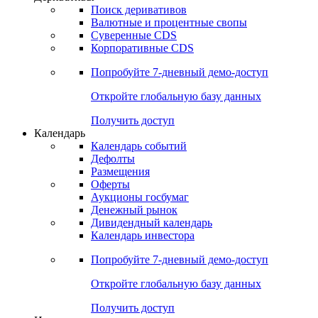
Поиск деривативов
Валютные и процентные свопы
Суверенные CDS
Корпоративные CDS
Попробуйте
7-дневный
демо-доступ
Откройте глобальную базу данных
Получить доступ
Календарь
Календарь событий
Дефолты
Размещения
Оферты
Аукционы госбумаг
Денежный рынок
Дивидендный календарь
Календарь инвестора
Попробуйте
7-дневный
демо-доступ
Откройте глобальную базу данных
Получить доступ