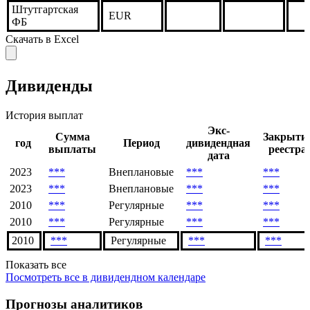
Штутгартская
EUR
ФБ
Скачать в Excel
Дивиденды
История выплат
Экс-
Сумма
Закрыти
год
Период
дивидендная
выплаты
реестра
дата
2023
***
Внеплановые
***
***
2023
***
Внеплановые
***
***
2010
***
Регулярные
***
***
2010
***
Регулярные
***
***
2010
***
Регулярные
***
***
Показать все
Посмотреть все в дивидендном календаре
Прогнозы аналитиков