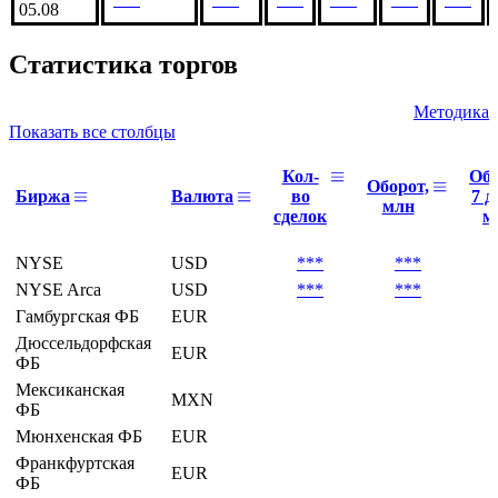
05.08
Статистика торгов
Методика
Показать все столбцы
Кол-
Об
Оборот,
Биржа
Валюта
во
7 д
млн
сделок
м
NYSE
USD
***
***
NYSE Arca
USD
***
***
Гамбургская ФБ
EUR
Дюссельдорфская
EUR
ФБ
Мексиканская
MXN
ФБ
Мюнхенская ФБ
EUR
Франкфуртская
EUR
ФБ