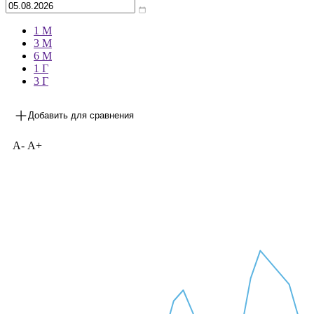
1 М
3 М
6 М
1 Г
3 Г
Добавить для сравнения