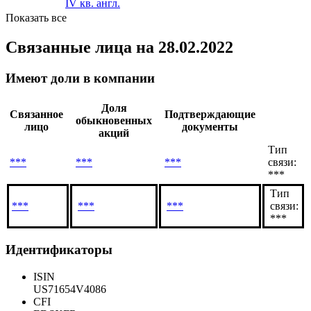
IV кв. англ.
Показать все
Связанные лица
на 28.02.2022
Имеют доли в компании
Доля
Связанное
Подтверждающие
обыкновенных
лицо
документы
акций
Тип
***
***
***
связи:
***
Тип
***
***
***
связи:
***
Идентификаторы
ISIN
US71654V4086
CFI