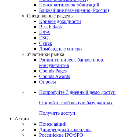
Поиск котировок облигаций
Ближайшие размещения (Россия)
Специальные разделы
Кривые доходности
Best bid/ask
ЦФА
ESG
Сукук
Ломбардные списки
Участники рынка
Рэнкинги инвест. банков и юр.
консультантов
Cbonds Pages
Cbonds Awards
Опросы
Попробуйте
7-дневный
демо-доступ
Откройте глобальную базу данных
Получить доступ
Акции
Поиск акций
Дивидендный календарь
Российские IPO/SPO