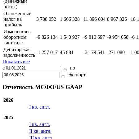
(денежный
поток)
Отложенный
налог на
3 788 052
1 666 328
11 896 604
8 967 326
18 
прибыль
Изменения в
оборотном
-9 826 134
1 540 927
-9 810 697
-9 954 058
-6 
капитале
Дебиторская
-1 257 017
45 881
-3 179 541
-271 080
1 0
задолженность
Показать все
с
по
Экспорт
Отчетность МСФО/US GAAP
2026
I кв. англ.
2025
I кв. англ.
II кв. англ.
III кв. англ.