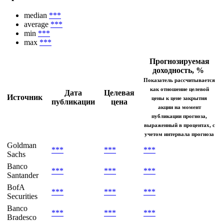
median
***
average
***
min
***
max
***
Прогнозируемая
доходность, %
Показатель рассчитывается
как отношение целевой
Дата
Целевая
Источник
цены к цене закрытия
публикации
цена
акции на момент
публикации прогноза,
выраженный в процентах, с
учетом интервала прогноза
Goldman
***
***
***
Sachs
Banco
***
***
***
Santander
BofA
***
***
***
Securities
Banco
***
***
***
Bradesco