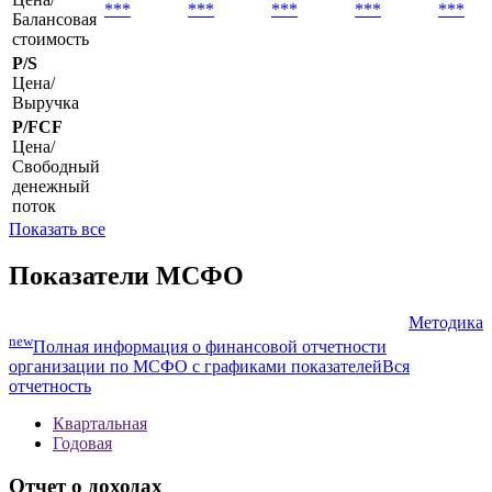
***
***
***
***
***
Балансовая
стоимость
P/S
Цена/
Выручка
P/FCF
Цена/
Свободный
денежный
поток
Показать все
Показатели МСФО
Методика
new
Полная информация о финансовой отчетности
организации по МСФО с графиками показателей
Вся
отчетность
Квартальная
Годовая
Отчет о доходах