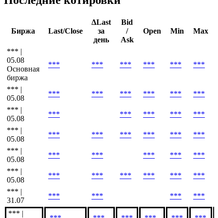
ΔLast
Bid
Биржа
Last/Close
за
/
Open
Min
Max
день
Ask
*** |
05.08
***
***
***
***
***
***
Основная
биржа
*** |
***
***
***
***
***
***
05.08
*** |
***
***
***
***
***
05.08
*** |
***
***
***
***
***
***
05.08
*** |
***
***
***
***
***
05.08
*** |
***
***
***
***
***
***
05.08
*** |
***
***
***
***
31.07
*** |
***
***
***
***
***
***