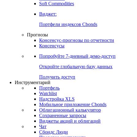
Soft Commodities
Виджет:
Портфели индексов Cbonds
Прогнозы
Консенсус-прогнозы по отчетности
Консенсусы
Попробуйте
7-дневный
демо-доступ
Откройте глобальную базу данных
Получить доступ
Инструментарий
Портфель
Watchlist
Надстройка XLS
Мобильное приложение Cbonds
Облигационный калькулятор
Сохраненные запросы
Виджеты акций и облигаций
Чат
Сбондс Люди