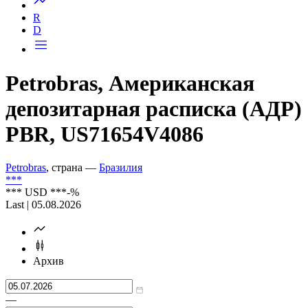
R
D
Petrobras, Американская
депозитарная расписка (АДР)
PBR, US71654V4086
Petrobras
, страна —
Бразилия
***
***
USD
***
-%
Last | 05.08.2026
Архив
—