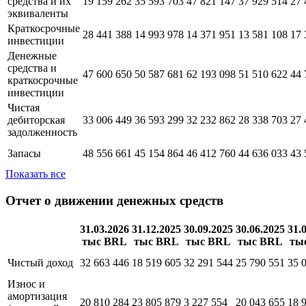
средства и их
19 159 262
35 593 703
47 821 147
37 929 514
27 
эквиваленты
Краткосрочные
28 441 388
14 993 978
14 371 951
13 581 108
17 
инвестиции
Денежные
средства и
47 600 650
50 587 681
62 193 098
51 510 622
44 
краткосрочные
инвестиции
Чистая
дебиторская
33 006 449
36 593 299
32 232 862
28 338 703
27 
задолженность
Запасы
48 556 661
45 154 864
46 412 760
44 636 033
43 
Показать все
Отчет о движении денежных средств
31.03.2026
31.12.2025
30.09.2025
30.06.2025
31.
тыс BRL
тыс BRL
тыс BRL
тыс BRL
ты
Чистый доход
32 663 446
18 519 605
32 291 544
25 790 551
35 
Износ и
амортизация
20 810 284
23 805 879
3 227 554
20 043 655
18 