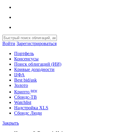
Войти
Зарегистрироваться
Портфель
Консенсусы
Поиск облигаций (ИИ)
Кривые доходности
ЦФА
Best bid/ask
Золото
new
Крипто
Сбондс-ТВ
Watchlist
Надстройка XLS
Сбондс Люди
Закрыть