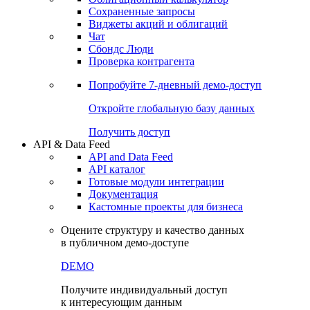
Сохраненные запросы
Виджеты акций и облигаций
Чат
Сбондс Люди
Проверка контрагента
Попробуйте
7-дневный
демо-доступ
Откройте глобальную базу данных
Получить доступ
API & Data Feed
API and Data Feed
API каталог
Готовые модули интеграции
Документация
Кастомные проекты для бизнеса
Оцените структуру и качество данных
в публичном демо-доступе
DEMO
Получите индивидуальный доступ
к интересующим данным