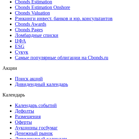
Cbonds Estimation
Cbonds Estimation Onshore
Cbonds Valuation
Рэнкинги инвест. банков и юр. консультантов
Cbonds Awards
Cbonds Pages
Ломбардные списки
ЦФА
ESG
Сукук
Самые популярные облигации на Cbonds.ru
Акции
Поиск акций
Дивидендный календарь
Календарь
Календарь событий
Дефолты
Размещения
Оферты
Аукционы госбумаг
Денежный рынок
Дивидендный календарь