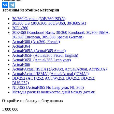
Термины из этой же категории
30/360 German (30E/360 ISDA)
30/360 US (30U/360, 30US/360, 30/360SIA)
30E+/360
30E/360 (Eurobond Basis, 30/360 Eurobond, 30/360 ISMA,
30/360 European, 30S/360 Special German)
Actual/360 (Act/360, French)
Actual/364
Actual/365A (Actual/365 Actual)
Actual/365F (Actual/365 Fixed, English)
Actual/365L (Actual/365 Leap year)
Actual/366
Actual/Actual (ISDA) (Act/Act, Actual/Actual, Act/ISDA)
Actual/Actual (ISMA) (Actual/Actual (ICMA))
BD/252 (ACT/252, ACTW/252, BU/252, BD/252,
BUS/252)
NL/365 (Actual/365 No Leap year, NL 365)
Методы расчета количества дней между датами
Откройте глобальную базу данных
1 000 000