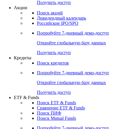
Получить доступ
Акции
Поиск акций
Дивидендный календарь
Российские IPO/SPO
Попробуйте
7-дневный
демо-доступ
Откройте глобальную базу данных
Получить доступ
Кредиты
Поиск кредитов
Попробуйте
7-дневный
демо-доступ
Откройте глобальную базу данных
Получить доступ
ETF & Funds
Поиск ETF & Funds
Сравнение ETF & Funds
Поиск ПИФ
Поиск Mutual Funds
Попробуйте
7-дневный
демо-доступ