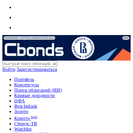
РЕКЛАМА • HTTPS://WWW.HSE.RU/
Войти
Зарегистрироваться
Портфель
Консенсусы
Поиск облигаций (ИИ)
Кривые доходности
ЦФА
Best bid/ask
Золото
new
Крипто
Сбондс-ТВ
Watchlist