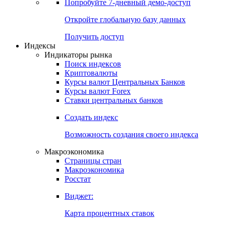
Попробуйте
7-дневный
демо-доступ
Откройте глобальную базу данных
Получить доступ
Индексы
Индикаторы рынка
Поиск индексов
Криптовалюты
Курсы валют Центральных Банков
Курсы валют Forex
Ставки центральных банков
Создать индекс
Возможность создания своего индекса
Макроэкономика
Страницы стран
Макроэкономика
Росстат
Виджет:
Карта процентных ставок