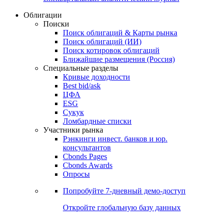
Облигации
Поиски
Поиск облигаций & Карты рынка
Поиск облигаций (ИИ)
Поиск котировок облигаций
Ближайшие размещения (Россия)
Специальные разделы
Кривые доходности
Best bid/ask
ЦФА
ESG
Сукук
Ломбардные списки
Участники рынка
Рэнкинги инвест. банков и юр.
консультантов
Cbonds Pages
Cbonds Awards
Опросы
Попробуйте
7-дневный
демо-доступ
Откройте глобальную базу данных