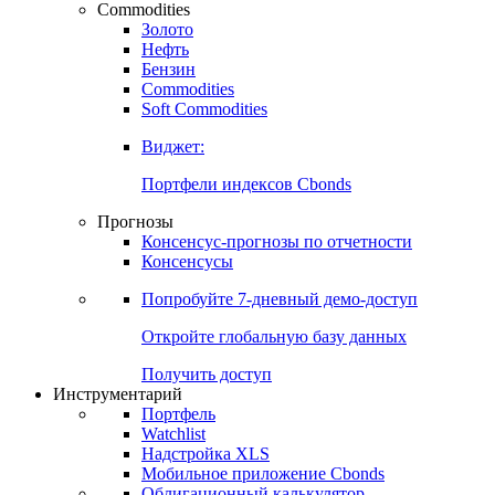
Commodities
Золото
Нефть
Бензин
Commodities
Soft Commodities
Виджет:
Портфели индексов Cbonds
Прогнозы
Консенсус-прогнозы по отчетности
Консенсусы
Попробуйте
7-дневный
демо-доступ
Откройте глобальную базу данных
Получить доступ
Инструментарий
Портфель
Watchlist
Надстройка XLS
Мобильное приложение Cbonds
Облигационный калькулятор