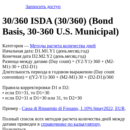
Запросить доступ
30/360 ISDA (30/360) (Bond
Basis, 30-360 U.S. Municipal)
Категория —
Методы расчета количества дней
Начальная дата: D1.M1.Y1 (день.месяц.год)
Конечная дата D2.M2.Y2 (день.месяц.год)
Разница между датами (Day count) = (Y2-Y1)·360 + (M2-
M1)·30 + (D2-D1)
Длительность периода в годовом выражении (Day count
convention) = ((Y2-Y1)·360 + (M2-M1)·30 + (D2-D1))/360
Правила корректировки D1 и D2:
• если D1=31, то D1=30
• если D2=31 и D1=30 или 31, то D2=30
Пример -
Cassa di Risparmio di Fossano, 1.10% 6may2022, EUR
.
Полный список всех методов расчета количества дней между
датами приведен в
справочнике по калькулятору.
Поделиться