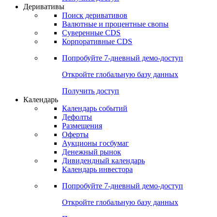
Деривативы
Поиск деривативов
Валютные и процентные свопы
Суверенные CDS
Корпоративные CDS
Попробуйте
7-дневный
демо-доступ
Откройте глобальную базу данных
Получить доступ
Календарь
Календарь событий
Дефолты
Размещения
Оферты
Аукционы госбумаг
Денежный рынок
Дивидендный календарь
Календарь инвестора
Попробуйте
7-дневный
демо-доступ
Откройте глобальную базу данных