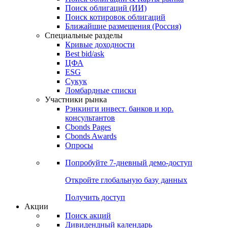
Поиск облигаций (ИИ)
Поиск котировок облигаций
Ближайшие размещения (Россия)
Специальные разделы
Кривые доходности
Best bid/ask
ЦФА
ESG
Сукук
Ломбардные списки
Участники рынка
Рэнкинги инвест. банков и юр.
консультантов
Cbonds Pages
Cbonds Awards
Опросы
Попробуйте
7-дневный
демо-доступ
Откройте глобальную базу данных
Получить доступ
Акции
Поиск акций
Дивидендный календарь