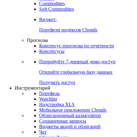
Commodities
Soft Commodities
Виджет:
Портфели индексов Cbonds
Прогнозы
Консенсус-прогнозы по отчетности
Консенсусы
Попробуйте
7-дневный
демо-доступ
Откройте глобальную базу данных
Получить доступ
Инструментарий
Портфель
Watchlist
Надстройка XLS
Мобильное приложение Cbonds
Облигационный калькулятор
Сохраненные запросы
Виджеты акций и облигаций
Чат