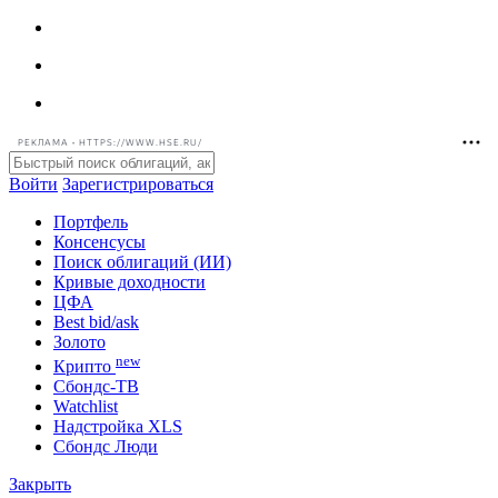
РЕКЛАМА • HTTPS://WWW.HSE.RU/
Войти
Зарегистрироваться
Портфель
Консенсусы
Поиск облигаций (ИИ)
Кривые доходности
ЦФА
Best bid/ask
Золото
new
Крипто
Сбондс-ТВ
Watchlist
Надстройка XLS
Сбондс Люди
Закрыть