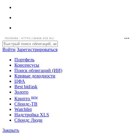
РЕКЛАМА • HTTPS://WWW.HSE.RU/
Войти
Зарегистрироваться
Портфель
Консенсусы
Поиск облигаций (ИИ)
Кривые доходности
ЦФА
Best bid/ask
Золото
new
Крипто
Сбондс-ТВ
Watchlist