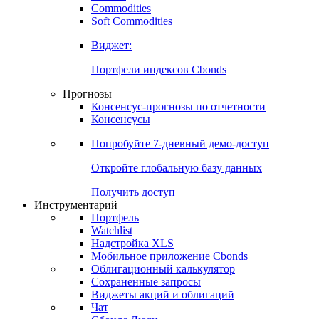
Commodities
Золото
Нефть
Бензин
Commodities
Soft Commodities
Виджет:
Портфели индексов Cbonds
Прогнозы
Консенсус-прогнозы по отчетности
Консенсусы
Попробуйте
7-дневный
демо-доступ
Откройте глобальную базу данных
Получить доступ
Инструментарий
Портфель
Watchlist
Надстройка XLS
Мобильное приложение Cbonds
Облигационный калькулятор