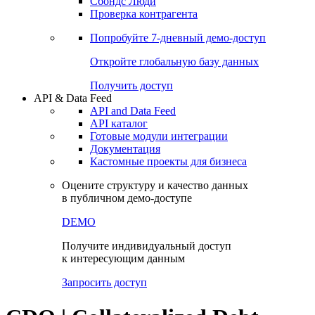
Сохраненные запросы
Виджеты акций и облигаций
Чат
Сбондс Люди
Проверка контрагента
Попробуйте
7-дневный
демо-доступ
Откройте глобальную базу данных
Получить доступ
API & Data Feed
API and Data Feed
API каталог
Готовые модули интеграции
Документация
Кастомные проекты для бизнеса
Оцените структуру и качество данных
в публичном демо-доступе
DEMO
Получите индивидуальный доступ
к интересующим данным