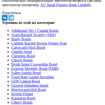
В случае классической секьюритизации активов эмитентом
ценных бумаг выступает
SPV
(Special Purpose Vehicle)
(например,
2014 Popolare Bari SME SrL
), при осуществлении
синтетической секьюритизации эмитентом является сам банк-
оригинатор (например,
AU Small Finance Bank Limited
).
Поделиться
Термины из этой же категории
Additional Tier 1 Capital Bonds
Asset-Backed Security (ABS)
Brady Bonds
Callable Ratchet Inverse Floater Note
Carrot-and-Stick Bond
Chastity bond
Chengtou Bond
Church Bonds
Death Spiral Convertible Bond
Extreme Mortality Bond (EMB)
Fallen Angels Bond
Fixed Rate Capital Securities
GDP-Linked Bond
General obligation bonds