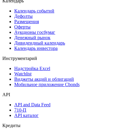
Поиск акций
Дивидендный календарь
Календарь
Календарь событий
Дефолты
Размещения
Оферты
Аукционы госбумаг
Денежный рынок
Дивидендный календарь
Календарь инвестора
Инструментарий
Надстройка Excel
Watchlist
Виджеты акций и облигаций
Мобильное приложение Cbonds
API
API and Data Feed
710-П