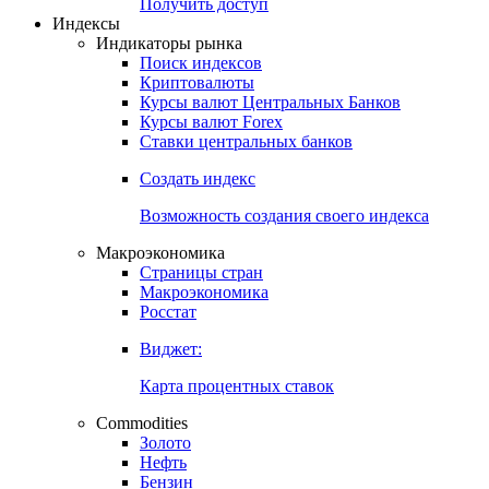
Попробуйте
7-дневный
демо-доступ
Откройте глобальную базу данных
Получить доступ
Индексы
Индикаторы рынка
Поиск индексов
Криптовалюты
Курсы валют Центральных Банков
Курсы валют Forex
Ставки центральных банков
Создать индекс
Возможность создания своего индекса
Макроэкономика
Страницы стран
Макроэкономика
Росстат
Виджет:
Карта процентных ставок