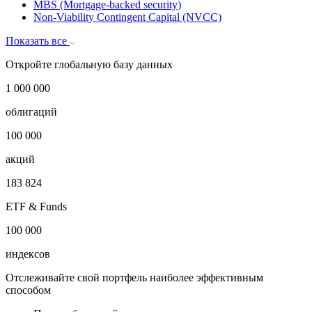
Heaven-and-Hell Bond
Inverse Floater
Kangaroo Bond
Liberty Bonds
MBS (Mortgage-backed security)
Non-Viability Contingent Capital (NVCC)
Показать все
Откройте глобальную базу данных
1 000 000
облигаций
100 000
акций
183 824
ETF & Funds
100 000
индексов