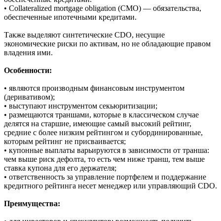
• Collateralized bond obligation (CBO) — обязательства,
обеспеченные облигациями;
• Collateralized loan obligation (CLO) — обязательства
обеспеченные кредитами.
• Collateralized mortgage obligation (CMO) — обязательства,
обеспеченные ипотечными кредитами.
Также выделяют синтетические CDO, несущие
экономические риски по активам, но не обладающие правом
владения ими.
Особенности:
• являются производным финансовым инструментом
(деривативом);
• выступают инструментом секьюритизации;
• размещаются траншами, которые в классическом случае
делятся на старшие, имеющие самый высокий рейтинг,
средние с более низким рейтингом и субординированные,
которым рейтинг не присваивается;
• купонные выплаты варьируются в зависимости от транша:
чем выше риск дефолта, то есть чем ниже транш, тем выше
ставка купона для его держателя;
• ответственность за управление портфелем и поддержание
кредитного рейтинга несет менеджер или управляющий CDO.