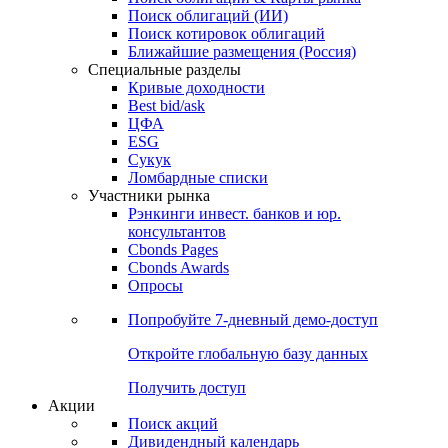
Облигации
Поиски
Поиск облигаций & Карты рынка
Поиск облигаций (ИИ)
Поиск котировок облигаций
Ближайшие размещения (Россия)
Специальные разделы
Кривые доходности
Best bid/ask
ЦФА
ESG
Сукук
Ломбардные списки
Участники рынка
Рэнкинги инвест. банков и юр.
консультантов
Cbonds Pages
Cbonds Awards
Опросы
Попробуйте
7-дневный
демо-доступ
Откройте глобальную базу данных