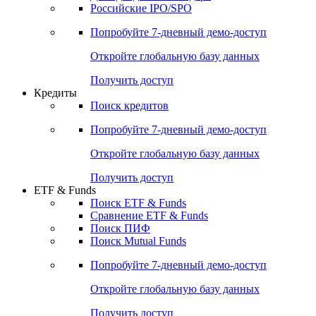
Получить доступ
Акции
Поиск акций
Дивидендный календарь
Российские IPO/SPO
Попробуйте
7-дневный
демо-доступ
Откройте глобальную базу данных
Получить доступ
Кредиты
Поиск кредитов
Попробуйте
7-дневный
демо-доступ
Откройте глобальную базу данных
Получить доступ
ETF & Funds
Поиск ETF & Funds
Сравнение ETF & Funds
Поиск ПИФ
Поиск Mutual Funds
Попробуйте
7-дневный
демо-доступ