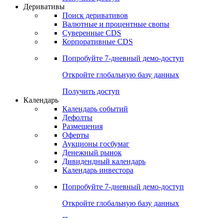
Откройте глобальную базу данных
Получить доступ
Деривативы
Поиск деривативов
Валютные и процентные свопы
Суверенные CDS
Корпоративные CDS
Попробуйте
7-дневный
демо-доступ
Откройте глобальную базу данных
Получить доступ
Календарь
Календарь событий
Дефолты
Размещения
Оферты
Аукционы госбумаг
Денежный рынок
Дивидендный календарь
Календарь инвестора