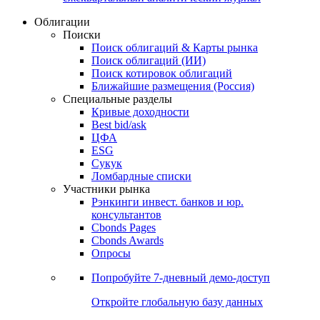
Облигации
Поиски
Поиск облигаций & Карты рынка
Поиск облигаций (ИИ)
Поиск котировок облигаций
Ближайшие размещения (Россия)
Специальные разделы
Кривые доходности
Best bid/ask
ЦФА
ESG
Сукук
Ломбардные списки
Участники рынка
Рэнкинги инвест. банков и юр.
консультантов
Cbonds Pages
Cbonds Awards
Опросы
Попробуйте
7-дневный
демо-доступ
Откройте глобальную базу данных