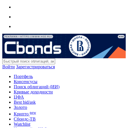
РЕКЛАМА • HTTPS://WWW.HSE.RU/
Войти
Зарегистрироваться
Портфель
Консенсусы
Поиск облигаций (ИИ)
Кривые доходности
ЦФА
Best bid/ask
Золото
new
Крипто
Сбондс-ТВ
Watchlist