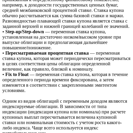
например, к доходности государственных ценных бумаг,
средней межбанковской процентной ставке. Ставка купона
обычно рассчитывается как сумма базовой ставки и маржи.
Разновидностью плавающей ставки купона является ставка с
заданной верхней и нижней границей колебаний ее значений.
•
Step-up/Step-down
— переменная ставка купона,
установленная на достаточно низком/высоком уровне при
выпуске облигации и предполагающая дальнейшее
повышение/понижение.
•
Пересматриваемая процентная ставка
— переменная
ставка купона, которая может периодически пересматриваться
в целях соответствия цены облигации определенной
величине, как правило, близкой к номиналу.
•
Fix to Float
— переменная ставка купона, которая в течение
определенного периода времени фиксирована, а затем
изменяется в соответствии с закрепленными эмитентом
условиями.
Одним из видов облигаций с переменным доходом являются
индексируемые облигации. В зависимости от типа
индексации (индексация купона или номинала) при расчете
купонных выплат пересчитывается величина купонной
ставки или номинальная стоимость с учетом роста какого-
либо индекса. Чаще всего используется индекс