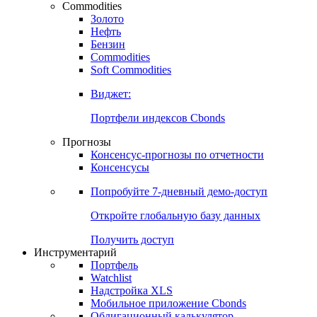
Commodities
Золото
Нефть
Бензин
Commodities
Soft Commodities
Виджет:
Портфели индексов Cbonds
Прогнозы
Консенсус-прогнозы по отчетности
Консенсусы
Попробуйте
7-дневный
демо-доступ
Откройте глобальную базу данных
Получить доступ
Инструментарий
Портфель
Watchlist
Надстройка XLS
Мобильное приложение Cbonds
Облигационный калькулятор