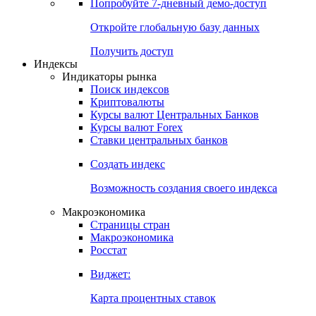
Попробуйте
7-дневный
демо-доступ
Откройте глобальную базу данных
Получить доступ
Индексы
Индикаторы рынка
Поиск индексов
Криптовалюты
Курсы валют Центральных Банков
Курсы валют Forex
Ставки центральных банков
Создать индекс
Возможность создания своего индекса
Макроэкономика
Страницы стран
Макроэкономика
Росстат
Виджет:
Карта процентных ставок