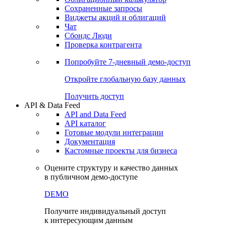
Сохраненные запросы
Виджеты акций и облигаций
Чат
Сбондс Люди
Проверка контрагента
Попробуйте
7-дневный
демо-доступ
Откройте глобальную базу данных
Получить доступ
API & Data Feed
API and Data Feed
API каталог
Готовые модули интеграции
Документация
Кастомные проекты для бизнеса
Оцените структуру и качество данных
в публичном демо-доступе
DEMO
Получите индивидуальный доступ
к интересующим данным