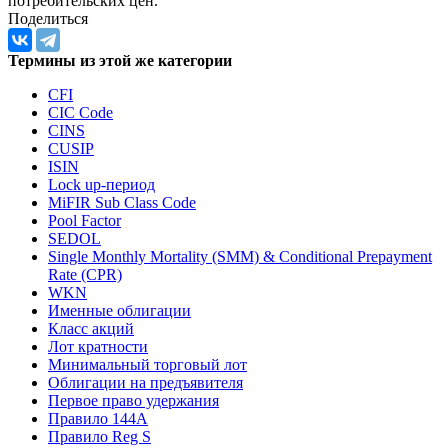
потребительских цен.
Поделиться
Термины из этой же категории
CFI
CIC Code
CINS
CUSIP
ISIN
Lock up-период
MiFIR Sub Class Code
Pool Factor
SEDOL
Single Monthly Mortality (SMM) & Conditional Prepayment
Rate (CPR)
WKN
Именные облигации
Класс акций
Лот кратности
Минимальный торговый лот
Облигации на предъявителя
Первое право удержания
Правило 144A
Правило Reg S