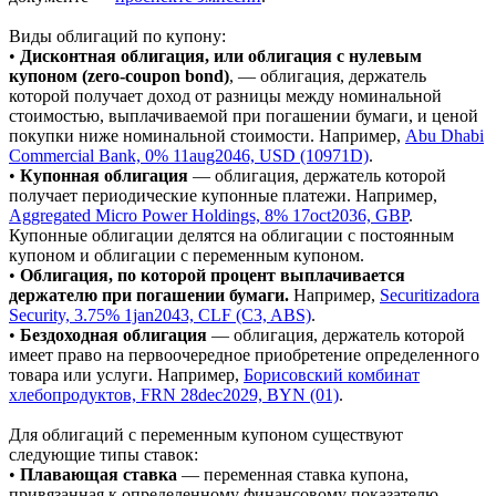
Виды облигаций по купону:
•
Дисконтная облигация, или облигация с нулевым
купоном (zero-coupon bond)
, — облигация, держатель
которой получает доход от разницы между номинальной
стоимостью, выплачиваемой при погашении бумаги, и ценой
покупки ниже номинальной стоимости. Например,
Abu Dhabi
Commercial Bank, 0% 11aug2046, USD (10971D)
.
•
Купонная облигация
— облигация, держатель которой
получает периодические купонные платежи. Например,
Aggregated Micro Power Holdings, 8% 17oct2036, GBP
.
Купонные облигации делятся на облигации с постоянным
купоном и облигации с переменным купоном.
•
Облигация, по которой процент выплачивается
держателю при погашении бумаги.
Например,
Securitizadora
Security, 3.75% 1jan2043, CLF (C3, ABS)
.
•
Бездоходная облигация
— облигация, держатель которой
имеет право на первоочередное приобретение определенного
товара или услуги. Например,
Борисовский комбинат
хлебопродуктов, FRN 28dec2029, BYN (01)
.
Для облигаций с переменным купоном существуют
следующие типы ставок:
•
Плавающая ставка
— переменная ставка купона,
привязанная к определенному финансовому показателю,