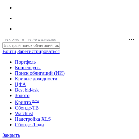
РЕКЛАМА • HTTPS://WWW.HSE.RU/
Войти
Зарегистрироваться
Портфель
Консенсусы
Поиск облигаций (ИИ)
Кривые доходности
ЦФА
Best bid/ask
Золото
new
Крипто
Сбондс-ТВ
Watchlist
Надстройка XLS
Сбондс Люди
Закрыть