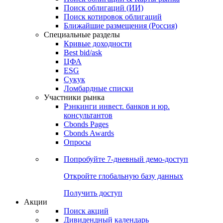
Поиск облигаций (ИИ)
Поиск котировок облигаций
Ближайшие размещения (Россия)
Специальные разделы
Кривые доходности
Best bid/ask
ЦФА
ESG
Сукук
Ломбардные списки
Участники рынка
Рэнкинги инвест. банков и юр.
консультантов
Cbonds Pages
Cbonds Awards
Опросы
Попробуйте
7-дневный
демо-доступ
Откройте глобальную базу данных
Получить доступ
Акции
Поиск акций
Дивидендный календарь