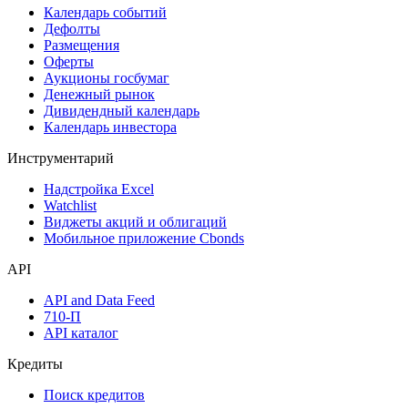
Календарь событий
Дефолты
Размещения
Оферты
Аукционы госбумаг
Денежный рынок
Дивидендный календарь
Календарь инвестора
Инструментарий
Надстройка Excel
Watchlist
Виджеты акций и облигаций
Мобильное приложение Cbonds
API
API and Data Feed
710-П
API каталог
Кредиты
Поиск кредитов