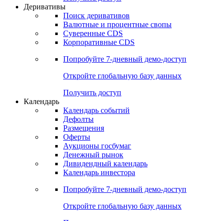
Деривативы
Поиск деривативов
Валютные и процентные свопы
Суверенные CDS
Корпоративные CDS
Попробуйте
7-дневный
демо-доступ
Откройте глобальную базу данных
Получить доступ
Календарь
Календарь событий
Дефолты
Размещения
Оферты
Аукционы госбумаг
Денежный рынок
Дивидендный календарь
Календарь инвестора
Попробуйте
7-дневный
демо-доступ
Откройте глобальную базу данных