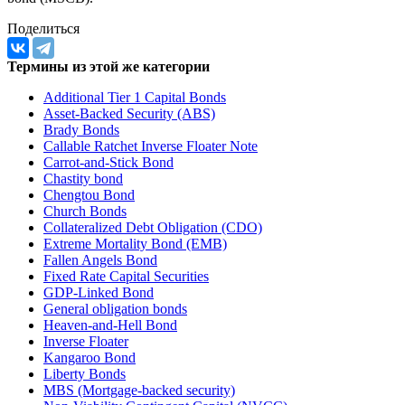
Поделиться
Термины из этой же категории
Additional Tier 1 Capital Bonds
Asset-Backed Security (ABS)
Brady Bonds
Callable Ratchet Inverse Floater Note
Carrot-and-Stick Bond
Chastity bond
Chengtou Bond
Church Bonds
Collateralized Debt Obligation (CDO)
Extreme Mortality Bond (EMB)
Fallen Angels Bond
Fixed Rate Capital Securities
GDP-Linked Bond
General obligation bonds
Heaven-and-Hell Bond
Inverse Floater
Kangaroo Bond
Liberty Bonds
MBS (Mortgage-backed security)