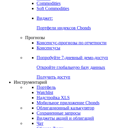
Commodities
Soft Commodities
Виджет:
Портфели индексов Cbonds
Прогнозы
Консенсус-прогнозы по отчетности
Консенсусы
Попробуйте
7-дневный
демо-доступ
Откройте глобальную базу данных
Получить доступ
Инструментарий
Портфель
Watchlist
Надстройка XLS
Мобильное приложение Cbonds
Облигационный калькулятор
Сохраненные запросы
Виджеты акций и облигаций
Чат