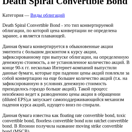
Death Spiral Convertible Bond
Категория —
Виды облигаций
Death Spiral Convertible Bond - это тип конвертируемой
облигации, по которой цена конвертации не определена
заранее, а является плавающей.
Данная бумага конвертируется в обыкновенные акции
эмитента с большим дисконтом к курсу акции,
зафиксированному при выпуске облигации, на определенную
денежную стоимость, а не установленное количество акций. В
конце 90-х гг. несколько Интернет-компаний выпустили
данные бумаги, которые при падении цены акций повлекли за
собой конвертацию на еще большее количество акций (т.к. на
зафиксированную в условиях денежную стоимость
приходилось гораздо больше акций). Такой процесс
неизбежно ведет к разводнению цены акции в обращении
(diluted EPS),и запускает самоподдерживающийся механизм
падения курса акций, идущего вниз по спирали.
Данная бумага известна как floating rate convertible bond, toxic
convertible bond, floorless convertible bond или ratchet convertible
bond. В Японии получила название moving strike convertible
bond (MSCB).