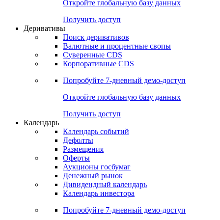
Откройте глобальную базу данных
Получить доступ
Деривативы
Поиск деривативов
Валютные и процентные свопы
Суверенные CDS
Корпоративные CDS
Попробуйте
7-дневный
демо-доступ
Откройте глобальную базу данных
Получить доступ
Календарь
Календарь событий
Дефолты
Размещения
Оферты
Аукционы госбумаг
Денежный рынок
Дивидендный календарь
Календарь инвестора
Попробуйте
7-дневный
демо-доступ