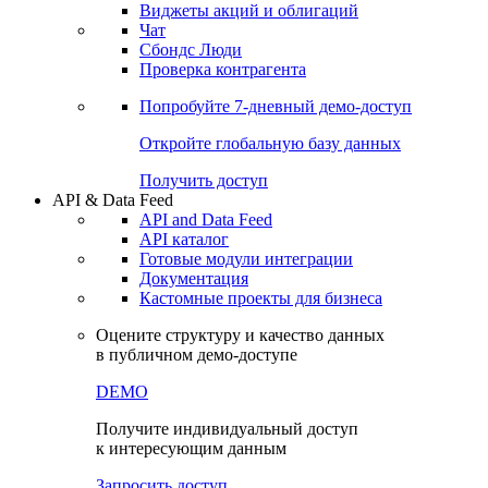
Виджеты акций и облигаций
Чат
Сбондс Люди
Проверка контрагента
Попробуйте
7-дневный
демо-доступ
Откройте глобальную базу данных
Получить доступ
API & Data Feed
API and Data Feed
API каталог
Готовые модули интеграции
Документация
Кастомные проекты для бизнеса
Оцените структуру и качество данных
в публичном демо-доступе
DEMO
Получите индивидуальный доступ
к интересующим данным
Запросить доступ