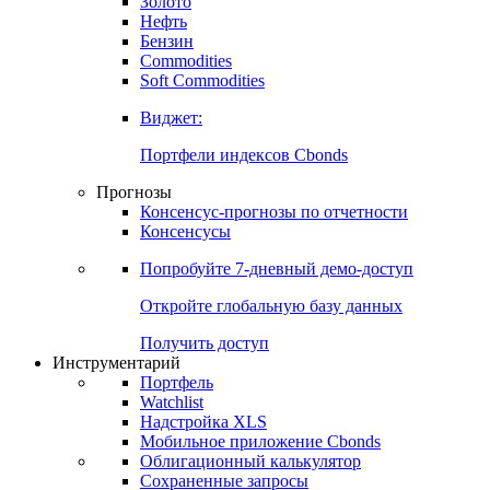
Золото
Нефть
Бензин
Commodities
Soft Commodities
Виджет:
Портфели индексов Cbonds
Прогнозы
Консенсус-прогнозы по отчетности
Консенсусы
Попробуйте
7-дневный
демо-доступ
Откройте глобальную базу данных
Получить доступ
Инструментарий
Портфель
Watchlist
Надстройка XLS
Мобильное приложение Cbonds
Облигационный калькулятор
Сохраненные запросы