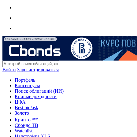
РЕКЛАМА • HTTPS://WWW.HSE.RU/
Войти
Зарегистрироваться
Портфель
Консенсусы
Поиск облигаций (ИИ)
Кривые доходности
ЦФА
Best bid/ask
Золото
new
Крипто
Сбондс-ТВ
Watchlist
Надстройка XLS