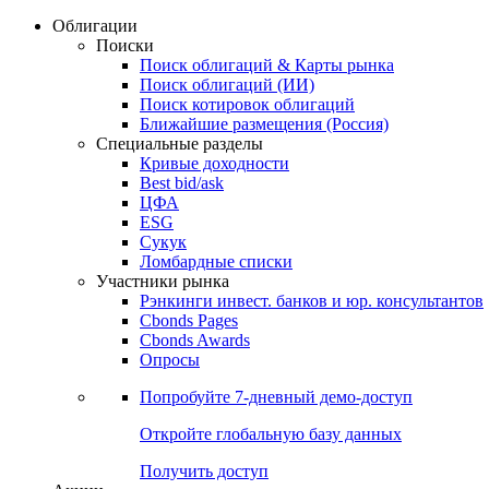
Облигации
Поиски
Поиск облигаций & Карты рынка
Поиск облигаций (ИИ)
Поиск котировок облигаций
Ближайшие размещения (Россия)
Специальные разделы
Кривые доходности
Best bid/ask
ЦФА
ESG
Сукук
Ломбардные списки
Участники рынка
Рэнкинги инвест. банков и юр. консультантов
Cbonds Pages
Cbonds Awards
Опросы
Попробуйте
7-дневный
демо-доступ
Откройте глобальную базу данных
Получить доступ