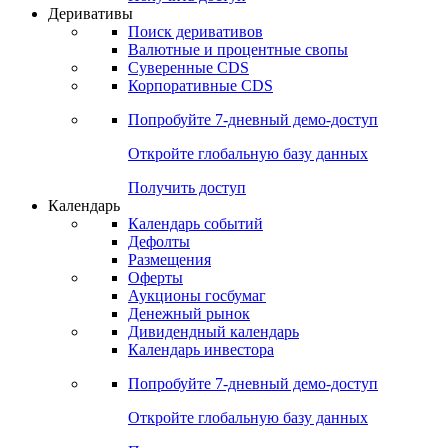
Откройте глобальную базу данных
Получить доступ
Деривативы
Поиск деривативов
Валютные и процентные свопы
Суверенные CDS
Корпоративные CDS
Попробуйте
7-дневный
демо-доступ
Откройте глобальную базу данных
Получить доступ
Календарь
Календарь событий
Дефолты
Размещения
Оферты
Аукционы госбумаг
Денежный рынок
Дивидендный календарь
Календарь инвестора