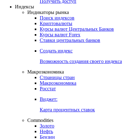
Попробуйте
7-дневный
демо-доступ
Откройте глобальную базу данных
Получить доступ
Индексы
Индикаторы рынка
Поиск индексов
Криптовалюты
Курсы валют Центральных Банков
Курсы валют Forex
Ставки центральных банков
Создать индекс
Возможность создания своего индекса
Макроэкономика
Страницы стран
Макроэкономика
Росстат
Виджет:
Карта процентных ставок