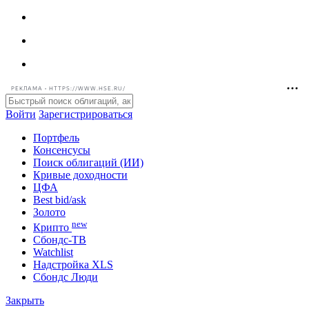
РЕКЛАМА • HTTPS://WWW.HSE.RU/
Войти
Зарегистрироваться
Портфель
Консенсусы
Поиск облигаций (ИИ)
Кривые доходности
ЦФА
Best bid/ask
Золото
new
Крипто
Сбондс-ТВ
Watchlist