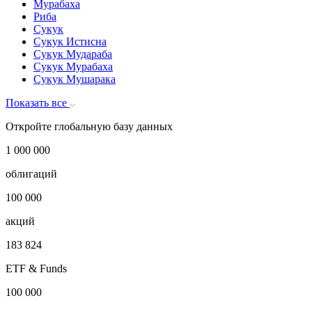
Иститмар Сукук (Istithmar Sukuk)
Кард
Кард Аль-Хасан Сукук
Мудараба
Мурабаха
Риба
Сукук
Сукук Истисна
Сукук Мудараба
Сукук Мурабаха
Сукук Мушарака
Показать все
Откройте глобальную базу данных
1 000 000
облигаций
100 000
акций
183 824