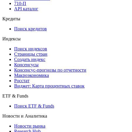
API
API and Data Feed
710-П
API каталог
Кредиты
Поиск кредитов
Индексы
Поиск индексов
Страницы стран
Создать индекс
Консенсусы
Консенсус-прогнозы по отчетности
Макроэкономика
Росстат
Виджет: Карта процентных ставок
ETF & Funds
Поиск ETF & Funds