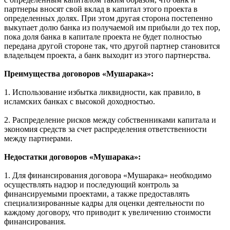
b) «Мушарака», заканчивающаяся владением: «Убывающая
мушарака»: представляет собой участие исламского банка
совместно с другой стороной в создании конкретного проекта
с определенным капиталом таким образом, что банк и
партнеры вносят свой вклад в капитал этого проекта в
определенных долях. При этом другая сторона постепенно
выкупает долю банка из получаемой им прибыли до тех пор,
пока доля банка в капитале проекта не будет полностью
передана другой стороне так, что другой партнер становится
владельцем проекта, а банк выходит из этого партнерства.
Преимущества договоров «Мушарака»:
1. Использование избытка ликвидности, как правило, в
исламских банках с высокой доходностью.
2. Распределение рисков между собственниками капитала и
экономия средств за счет распределения ответственности
между партнерами.
Недостатки договоров «Мушарака»:
1. Для финансирования договора «Мушарака» необходимо
осуществлять надзор и последующий контроль за
финансируемыми проектами, а также предоставлять