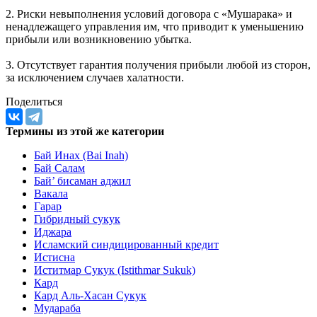
специализированные кадры для оценки деятельности по
каждому договору, что приводит к увеличению стоимости
финансирования.
2. Риски невыполнения условий договора с «Мушарака» и
ненадлежащего управления им, что приводит к уменьшению
прибыли или возникновению убытка.
3. Отсутствует гарантия получения прибыли любой из сторон,
за исключением случаев халатности.
Поделиться
Термины из этой же категории
Бай Инах (Bai Inah)
Бай Салам
Бай’ бисаман аджил
Вакала
Гарар
Гибридный сукук
Иджара
Исламский синдицированный кредит
Истисна