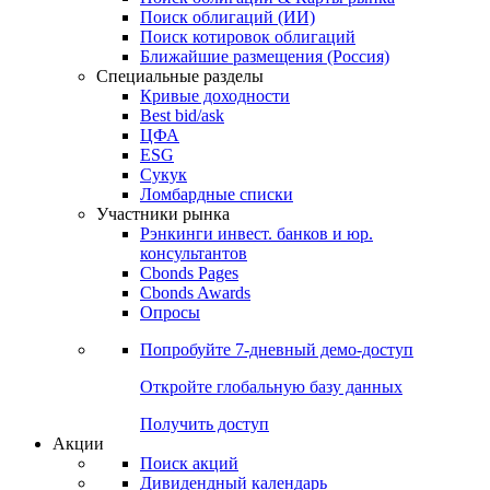
Облигации
Поиски
Поиск облигаций & Карты рынка
Поиск облигаций (ИИ)
Поиск котировок облигаций
Ближайшие размещения (Россия)
Специальные разделы
Кривые доходности
Best bid/ask
ЦФА
ESG
Сукук
Ломбардные списки
Участники рынка
Рэнкинги инвест. банков и юр.
консультантов
Cbonds Pages
Cbonds Awards
Опросы
Попробуйте
7-дневный
демо-доступ
Откройте глобальную базу данных