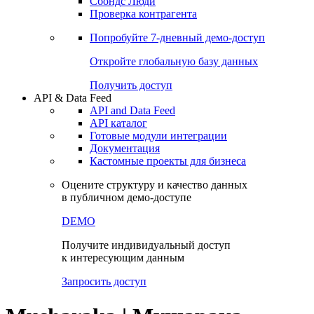
Сохраненные запросы
Виджеты акций и облигаций
Чат
Сбондс Люди
Проверка контрагента
Попробуйте
7-дневный
демо-доступ
Откройте глобальную базу данных
Получить доступ
API & Data Feed
API and Data Feed
API каталог
Готовые модули интеграции
Документация
Кастомные проекты для бизнеса
Оцените структуру и качество данных
в публичном демо-доступе
DEMO
Получите индивидуальный доступ
к интересующим данным