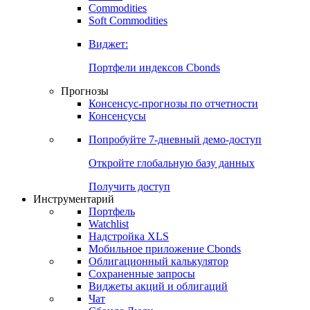
Commodities
Золото
Нефть
Бензин
Commodities
Soft Commodities
Виджет:
Портфели индексов Cbonds
Прогнозы
Консенсус-прогнозы по отчетности
Консенсусы
Попробуйте
7-дневный
демо-доступ
Откройте глобальную базу данных
Получить доступ
Инструментарий
Портфель
Watchlist
Надстройка XLS
Мобильное приложение Cbonds
Облигационный калькулятор