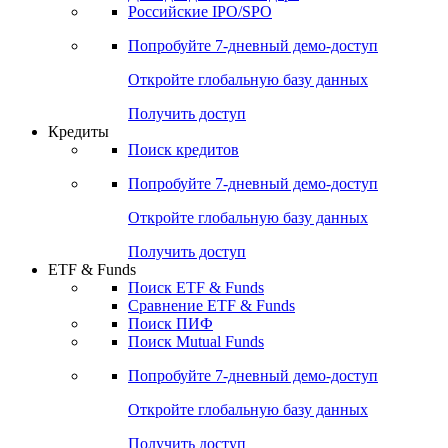
Получить доступ
Акции
Поиск акций
Дивидендный календарь
Российские IPO/SPO
Попробуйте
7-дневный
демо-доступ
Откройте глобальную базу данных
Получить доступ
Кредиты
Поиск кредитов
Попробуйте
7-дневный
демо-доступ
Откройте глобальную базу данных
Получить доступ
ETF & Funds
Поиск ETF & Funds
Сравнение ETF & Funds
Поиск ПИФ
Поиск Mutual Funds
Попробуйте
7-дневный
демо-доступ