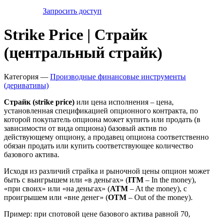
Запросить доступ
Strike Price | Страйк
(центральный страйк)
Категория —
Производные финансовые инструменты
(деривативы)
Страйк (
strike
price
)
или цена исполнения – цена,
установленная спецификацией опционного контракта, по
которой покупатель опциона может купить или продать (в
зависимости от вида опциона) базовый актив по
действующему опциону, а продавец опциона соответственно
обязан продать или купить соответствующее количество
базового актива.
Исходя из различий страйка и рыночной цены опцион может
быть с выигрышем или «в деньгах» (
ITM
– In the money),
«при своих» или «на деньгах» (
ATM
– At the money), с
проигрышем или «вне денег» (
OTM
– Out of the money).
Пример: при спотовой цене базового актива равной 70,