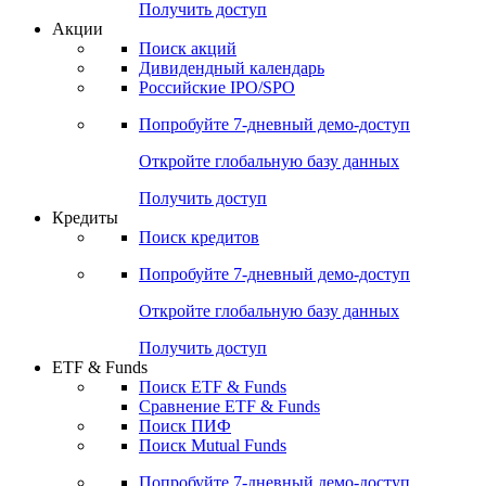
Получить доступ
Акции
Поиск акций
Дивидендный календарь
Российские IPO/SPO
Попробуйте
7-дневный
демо-доступ
Откройте глобальную базу данных
Получить доступ
Кредиты
Поиск кредитов
Попробуйте
7-дневный
демо-доступ
Откройте глобальную базу данных
Получить доступ
ETF & Funds
Поиск ETF & Funds
Сравнение ETF & Funds
Поиск ПИФ
Поиск Mutual Funds
Попробуйте
7-дневный
демо-доступ