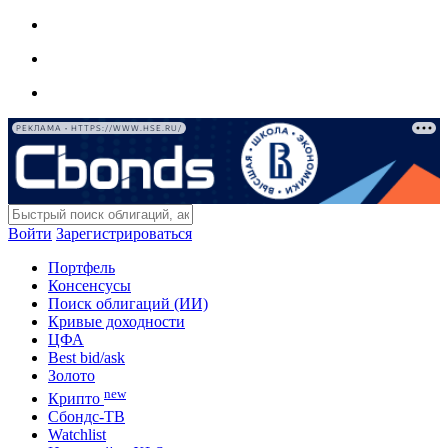
РЕКЛАМА • HTTPS://WWW.HSE.RU/
Войти
Зарегистрироваться
Портфель
Консенсусы
Поиск облигаций (ИИ)
Кривые доходности
ЦФА
Best bid/ask
Золото
new
Крипто
Сбондс-ТВ
Watchlist