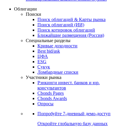
Облигации
Поиски
Поиск облигаций & Карты рынка
Поиск облигаций (ИИ)
Поиск котировок облигаций
Ближайшие размещения (Россия)
Специальные разделы
Кривые доходности
Best bid/ask
ЦФА
ESG
Сукук
Ломбардные списки
Участники рынка
Рэнкинги инвест. банков и юр.
консультантов
Cbonds Pages
Cbonds Awards
Опросы
Попробуйте
7-дневный
демо-доступ
Откройте глобальную базу данных