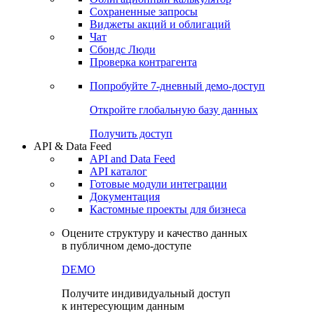
Сохраненные запросы
Виджеты акций и облигаций
Чат
Сбондс Люди
Проверка контрагента
Попробуйте
7-дневный
демо-доступ
Откройте глобальную базу данных
Получить доступ
API & Data Feed
API and Data Feed
API каталог
Готовые модули интеграции
Документация
Кастомные проекты для бизнеса
Оцените структуру и качество данных
в публичном демо-доступе
DEMO
Получите индивидуальный доступ
к интересующим данным