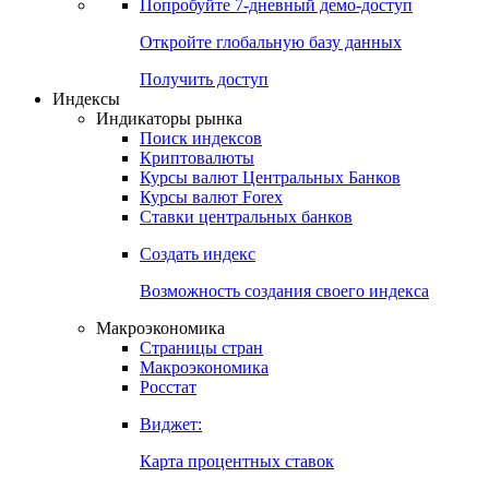
Попробуйте
7-дневный
демо-доступ
Откройте глобальную базу данных
Получить доступ
Индексы
Индикаторы рынка
Поиск индексов
Криптовалюты
Курсы валют Центральных Банков
Курсы валют Forex
Ставки центральных банков
Создать индекс
Возможность создания своего индекса
Макроэкономика
Страницы стран
Макроэкономика
Росстат
Виджет:
Карта процентных ставок