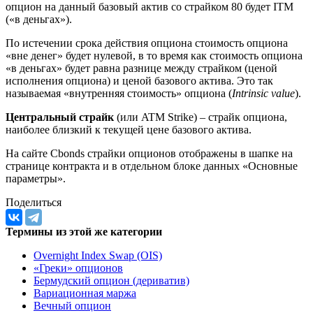
опцион на данный базовый актив со страйком 80 будет ITM
(«в деньгах»).
По истечении срока действия опциона стоимость опциона
«вне денег» будет нулевой, в то время как стоимость опциона
«в деньгах» будет равна разнице между страйком (ценой
исполнения опциона) и ценой базового актива. Это так
называемая «внутренняя стоимость» опциона (
Intrinsic value
).
Центральный страйк
(или ATM Strike) – страйк опциона,
наиболее близкий к текущей цене базового актива.
На сайте Cbonds страйки опционов отображены в шапке на
странице контракта и в отдельном блоке данных «Основные
параметры».
Поделиться
Термины из этой же категории
Overnight Index Swap (OIS)
«Греки» опционов
Бермудский опцион (дериватив)
Вариационная маржа
Вечный опцион