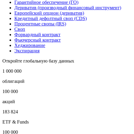
Гарантийное обеспечение (ГО)
Дериватив (производный финансовый инструмент)
Европейский опцион (дериватив)
Кредитный дефолтный своп (CDS)
Процентные свопы (IRS)
Своп
Форвардный контракт
Фьючерсный контракт
Хеджирование
Экспирация
Откройте глобальную базу данных
1 000 000
облигаций
100 000
акций
183 824
ETF & Funds
100 000