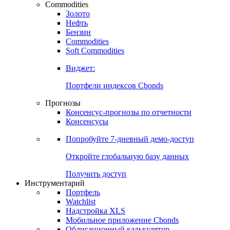
Commodities
Золото
Нефть
Бензин
Commodities
Soft Commodities
Виджет:
Портфели индексов Cbonds
Прогнозы
Консенсус-прогнозы по отчетности
Консенсусы
Попробуйте
7-дневный
демо-доступ
Откройте глобальную базу данных
Получить доступ
Инструментарий
Портфель
Watchlist
Надстройка XLS
Мобильное приложение Cbonds
Облигационный калькулятор