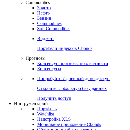
Commodities
Золото
Нефть
Бензин
Commodities
Soft Commodities
Виджет:
Портфели индексов Cbonds
Прогнозы
Консенсус-прогнозы по отчетности
Консенсусы
Попробуйте
7-дневный
демо-доступ
Откройте глобальную базу данных
Получить доступ
Инструментарий
Портфель
Watchlist
Надстройка XLS
Мобильное приложение Cbonds
Облигационный калькулятор