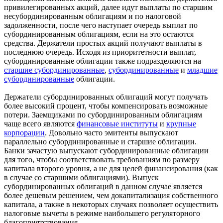
привилегированных акций, далее идут выплаты по старшим
несубординированным облигациям и по налоговой
задолженности, после чего наступает очередь выплат по
субординированным облигациям, если на это остаются
средства. Держатели простых акций получают выплаты в
последнюю очередь. Исходя из приоритетности выплат,
субординированные облигации также подразделяются на
старшие субординированные
,
субординированные
и
младшие
субординированные
облигации.
Держатели субординированных облигаций могут получать
более высокий процент, чтобы компенсировать возможные
потери. Заемщиками по субординированным облигациям
чаще всего являются
финансовые институты
и
крупные
корпорации
. Довольно часто эмитенты выпускают
параллельно субординированные и старшие облигации.
Банки зачастую выпускают субординированные облигации
для того, чтобы соответствовать требованиям по размеру
капитала второго уровня, а не для целей финансирования (как
в случае со старшими облигациями). Выпуск
субординированных облигаций в данном случае является
более дешевым решением, чем докапитализация собственного
капитала, а также в некоторых случаях позволяет осуществить
налоговые вычеты в режиме наибольшего регуляторного
благоприятствования.