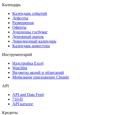
Календарь
Календарь событий
Дефолты
Размещения
Оферты
Аукционы госбумаг
Денежный рынок
Дивидендный календарь
Календарь инвестора
Инструментарий
Надстройка Excel
Watchlist
Виджеты акций и облигаций
Мобильное приложение Cbonds
API
API and Data Feed
710-П
API каталог
Кредиты