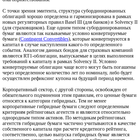
С точки зрения эмитента, структура субординированных
облигаций хорошо определена и гармонизирована в рамках
новых регуляторных правил Basel III (для банков) и Solvency II
(для страховщиков). Еще одним типом субординированных
бумаг являются так называемые условно конвертируемые
бумаги (
Contingent Convertibles
), которые конвертируются в
капитал в случае наступления какого-то определенного
события. Аналогом данных бондов для страховых компаний
являются RT1-облигации, выпускаемые в целях выполнения
требований к капиталу в рамках Solvency II. Условно
конвертируемые облигации чаще всего могут быть погашены
через определенное количество лет по номиналу, либо будет
осуществлен рефиксинг купона на будущий период времени.
Корпоративный сектор, с другой стороны, освобожден от
обязательного подчинения этим правилам, его ценные бумаги
относятся к категории гибридных. Тем не менее
корпоративные гибридные бумаги следуют определенным
критериям рейтинговых агентств и являются относительно
однородным типом активов. По методикам рейтинговых
агентств гибридные бумаги частично учитываются в качестве
собственного капитала при расчете кредитного рейтинга,
соответственно, целью выпуска гибридных бумаг является