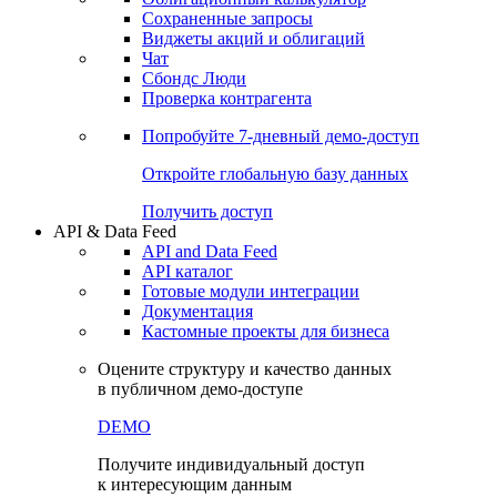
Сохраненные запросы
Виджеты акций и облигаций
Чат
Сбондс Люди
Проверка контрагента
Попробуйте
7-дневный
демо-доступ
Откройте глобальную базу данных
Получить доступ
API & Data Feed
API and Data Feed
API каталог
Готовые модули интеграции
Документация
Кастомные проекты для бизнеса
Оцените структуру и качество данных
в публичном демо-доступе
DEMO
Получите индивидуальный доступ
к интересующим данным