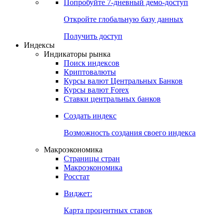
Попробуйте
7-дневный
демо-доступ
Откройте глобальную базу данных
Получить доступ
Индексы
Индикаторы рынка
Поиск индексов
Криптовалюты
Курсы валют Центральных Банков
Курсы валют Forex
Ставки центральных банков
Создать индекс
Возможность создания своего индекса
Макроэкономика
Страницы стран
Макроэкономика
Росстат
Виджет:
Карта процентных ставок