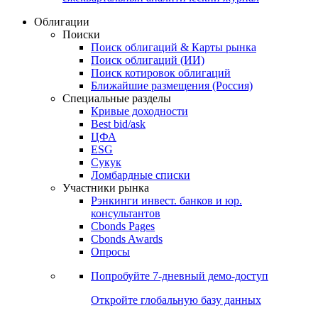
Облигации
Поиски
Поиск облигаций & Карты рынка
Поиск облигаций (ИИ)
Поиск котировок облигаций
Ближайшие размещения (Россия)
Специальные разделы
Кривые доходности
Best bid/ask
ЦФА
ESG
Сукук
Ломбардные списки
Участники рынка
Рэнкинги инвест. банков и юр.
консультантов
Cbonds Pages
Cbonds Awards
Опросы
Попробуйте
7-дневный
демо-доступ
Откройте глобальную базу данных