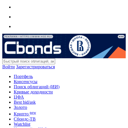
РЕКЛАМА • HTTPS://WWW.HSE.RU/
Войти
Зарегистрироваться
Портфель
Консенсусы
Поиск облигаций (ИИ)
Кривые доходности
ЦФА
Best bid/ask
Золото
new
Крипто
Сбондс-ТВ
Watchlist