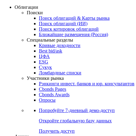
Облигации
Поиски
Поиск облигаций & Карты рынка
Поиск облигаций (ИИ)
Поиск котировок облигаций
Ближайшие размещения (Россия)
Специальные разделы
Кривые доходности
Best bid/ask
ЦФА
ESG
Сукук
Ломбардные списки
Участники рынка
Рэнкинги инвест. банков и юр. консультантов
Cbonds Pages
Cbonds Awards
Опросы
Попробуйте
7-дневный
демо-доступ
Откройте глобальную базу данных
Получить доступ