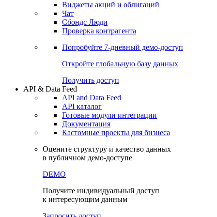
Виджеты акций и облигаций
Чат
Сбондс Люди
Проверка контрагента
Попробуйте
7-дневный
демо-доступ
Откройте глобальную базу данных
Получить доступ
API & Data Feed
API and Data Feed
API каталог
Готовые модули интеграции
Документация
Кастомные проекты для бизнеса
Оцените структуру и качество данных
в публичном демо-доступе
DEMO
Получите индивидуальный доступ
к интересующим данным
Запросить доступ