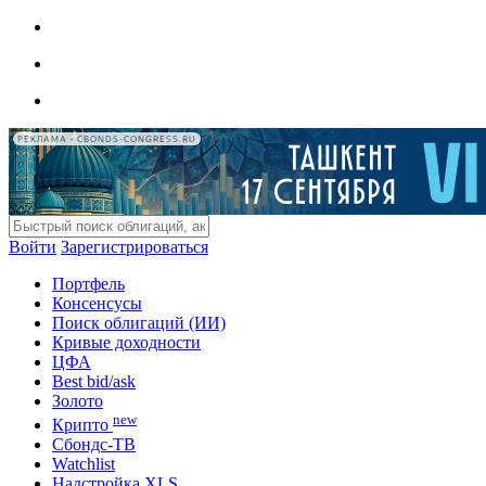
РЕКЛАМА • CBONDS-CONGRESS.RU
Войти
Зарегистрироваться
Портфель
Консенсусы
Поиск облигаций (ИИ)
Кривые доходности
ЦФА
Best bid/ask
Золото
new
Крипто
Сбондс-ТВ
Watchlist
Надстройка XLS