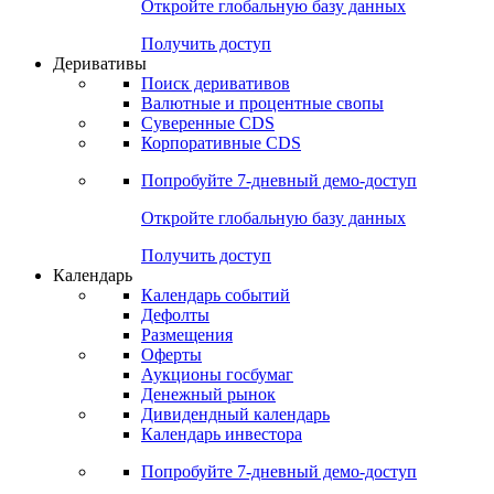
Откройте глобальную базу данных
Получить доступ
Деривативы
Поиск деривативов
Валютные и процентные свопы
Суверенные CDS
Корпоративные CDS
Попробуйте
7-дневный
демо-доступ
Откройте глобальную базу данных
Получить доступ
Календарь
Календарь событий
Дефолты
Размещения
Оферты
Аукционы госбумаг
Денежный рынок
Дивидендный календарь
Календарь инвестора
Попробуйте
7-дневный
демо-доступ