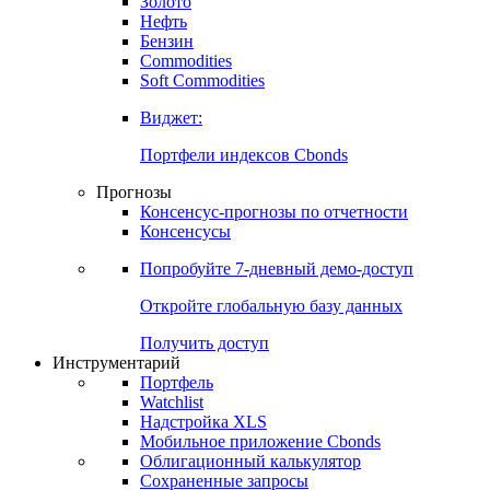
Золото
Нефть
Бензин
Commodities
Soft Commodities
Виджет:
Портфели индексов Cbonds
Прогнозы
Консенсус-прогнозы по отчетности
Консенсусы
Попробуйте
7-дневный
демо-доступ
Откройте глобальную базу данных
Получить доступ
Инструментарий
Портфель
Watchlist
Надстройка XLS
Мобильное приложение Cbonds
Облигационный калькулятор
Сохраненные запросы