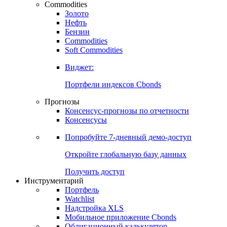
Commodities
Золото
Нефть
Бензин
Commodities
Soft Commodities
Виджет:
Портфели индексов Cbonds
Прогнозы
Консенсус-прогнозы по отчетности
Консенсусы
Попробуйте
7-дневный
демо-доступ
Откройте глобальную базу данных
Получить доступ
Инструментарий
Портфель
Watchlist
Надстройка XLS
Мобильное приложение Cbonds
Облигационный калькулятор