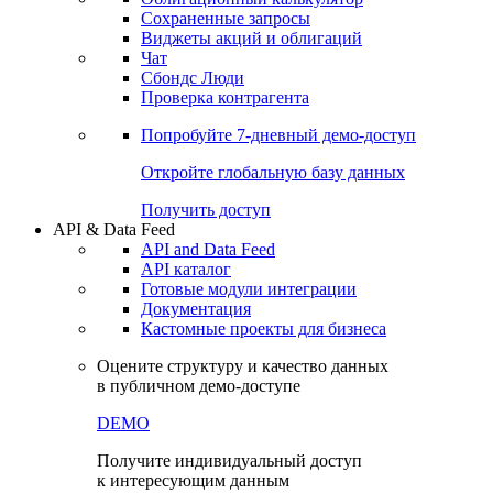
Сохраненные запросы
Виджеты акций и облигаций
Чат
Сбондс Люди
Проверка контрагента
Попробуйте
7-дневный
демо-доступ
Откройте глобальную базу данных
Получить доступ
API & Data Feed
API and Data Feed
API каталог
Готовые модули интеграции
Документация
Кастомные проекты для бизнеса
Оцените структуру и качество данных
в публичном демо-доступе
DEMO
Получите индивидуальный доступ
к интересующим данным