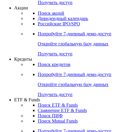
Получить доступ
Акции
Поиск акций
Дивидендный календарь
Российские IPO/SPO
Попробуйте
7-дневный
демо-доступ
Откройте глобальную базу данных
Получить доступ
Кредиты
Поиск кредитов
Попробуйте
7-дневный
демо-доступ
Откройте глобальную базу данных
Получить доступ
ETF & Funds
Поиск ETF & Funds
Сравнение ETF & Funds
Поиск ПИФ
Поиск Mutual Funds
Попробуйте
7-дневный
демо-доступ