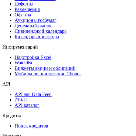
Дефолты
Размещения
Оферты
Аукционы госбумаг
Денежный рынок
Дивидендный календарь
Календарь инвестора
Инструментарий
Надстройка Excel
Watchlist
Виджеты акций и облигаций
Мобильное приложение Cbonds
API
API and Data Feed
710-П
API каталог
Кредиты
Поиск кредитов