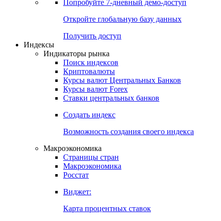
Попробуйте
7-дневный
демо-доступ
Откройте глобальную базу данных
Получить доступ
Индексы
Индикаторы рынка
Поиск индексов
Криптовалюты
Курсы валют Центральных Банков
Курсы валют Forex
Ставки центральных банков
Создать индекс
Возможность создания своего индекса
Макроэкономика
Страницы стран
Макроэкономика
Росстат
Виджет:
Карта процентных ставок