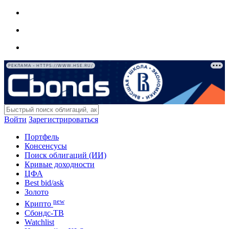
РЕКЛАМА • HTTPS://WWW.HSE.RU/
Войти
Зарегистрироваться
Портфель
Консенсусы
Поиск облигаций (ИИ)
Кривые доходности
ЦФА
Best bid/ask
Золото
new
Крипто
Сбондс-ТВ
Watchlist