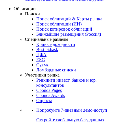
Облигации
Поиски
Поиск облигаций & Карты рынка
Поиск облигаций (ИИ)
Поиск котировок облигаций
Ближайшие размещения (Россия)
Специальные разделы
Кривые доходности
Best bid/ask
ЦФА
ESG
Сукук
Ломбардные списки
Участники рынка
Рэнкинги инвест. банков и юр.
консультантов
Cbonds Pages
Cbonds Awards
Опросы
Попробуйте
7-дневный
демо-доступ
Откройте глобальную базу данных