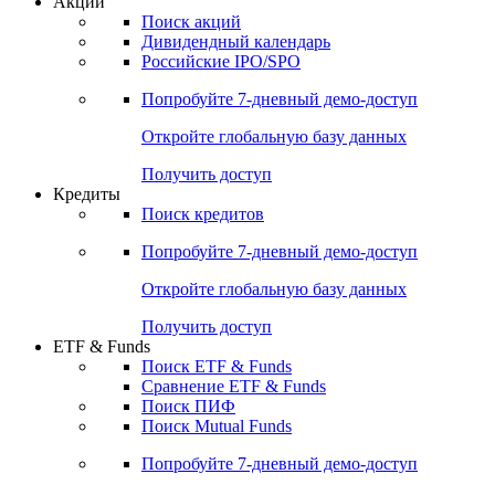
Акции
Поиск акций
Дивидендный календарь
Российские IPO/SPO
Попробуйте
7-дневный
демо-доступ
Откройте глобальную базу данных
Получить доступ
Кредиты
Поиск кредитов
Попробуйте
7-дневный
демо-доступ
Откройте глобальную базу данных
Получить доступ
ETF & Funds
Поиск ETF & Funds
Сравнение ETF & Funds
Поиск ПИФ
Поиск Mutual Funds
Попробуйте
7-дневный
демо-доступ