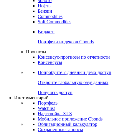
Золото
Нефть
Бензин
Commodities
Soft Commodities
Виджет:
Портфели индексов Cbonds
Прогнозы
Консенсус-прогнозы по отчетности
Консенсусы
Попробуйте
7-дневный
демо-доступ
Откройте глобальную базу данных
Получить доступ
Инструментарий
Портфель
Watchlist
Надстройка XLS
Мобильное приложение Cbonds
Облигационный калькулятор
Сохраненные запросы