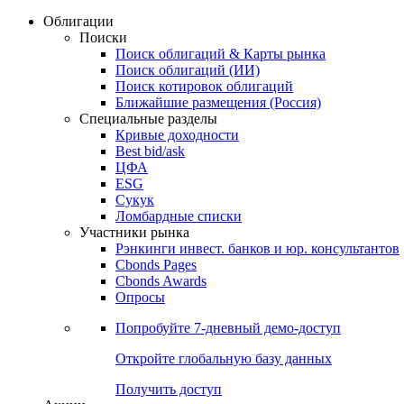
Облигации
Поиски
Поиск облигаций & Карты рынка
Поиск облигаций (ИИ)
Поиск котировок облигаций
Ближайшие размещения (Россия)
Специальные разделы
Кривые доходности
Best bid/ask
ЦФА
ESG
Сукук
Ломбардные списки
Участники рынка
Рэнкинги инвест. банков и юр. консультантов
Cbonds Pages
Cbonds Awards
Опросы
Попробуйте
7-дневный
демо-доступ
Откройте глобальную базу данных
Получить доступ