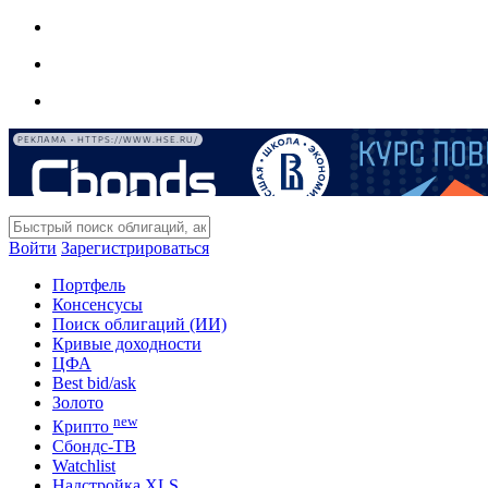
РЕКЛАМА • HTTPS://WWW.HSE.RU/
Войти
Зарегистрироваться
Портфель
Консенсусы
Поиск облигаций (ИИ)
Кривые доходности
ЦФА
Best bid/ask
Золото
new
Крипто
Сбондс-ТВ
Watchlist
Надстройка XLS