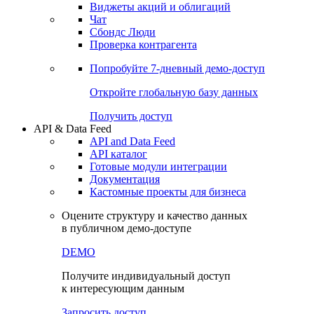
Виджеты акций и облигаций
Чат
Сбондс Люди
Проверка контрагента
Попробуйте
7-дневный
демо-доступ
Откройте глобальную базу данных
Получить доступ
API & Data Feed
API and Data Feed
API каталог
Готовые модули интеграции
Документация
Кастомные проекты для бизнеса
Оцените структуру и качество данных
в публичном демо-доступе
DEMO
Получите индивидуальный доступ
к интересующим данным
Запросить доступ