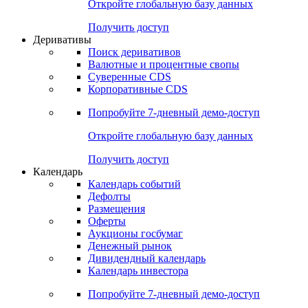
Откройте глобальную базу данных
Получить доступ
Деривативы
Поиск деривативов
Валютные и процентные свопы
Суверенные CDS
Корпоративные CDS
Попробуйте
7-дневный
демо-доступ
Откройте глобальную базу данных
Получить доступ
Календарь
Календарь событий
Дефолты
Размещения
Оферты
Аукционы госбумаг
Денежный рынок
Дивидендный календарь
Календарь инвестора
Попробуйте
7-дневный
демо-доступ