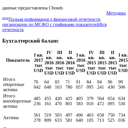
данные предоставлены Cbonds
Методика
new
Полная информация о финансовой отчетности
организации по МСФО с графиками показателей
Вся
отчетность
Бухгалтерский баланс
IV
III
II
IV
III
II
I кв.
I кв.
I кв.
кв.
кв.
кв.
кв.
кв.
кв.
Показатель
2017
2016
2015
2016
2016
2016
2015
2015
2015
тыс
тыс
тыс
тыс
тыс
тыс
тыс
тыс
тыс
USD
USD
USD
USD
USD
USD
USD
USD
USD
Итого
76
64
83
71
91
84
94
96
99
оборотные
042
648
163
780
057
095
241
430
506
активы
Итого
485
455
420
425
405
379
564
654
634
внеоборотные
236
161
470
801
583
010
472
095
530
активы
561
519
503
497
496
463
658
750
734
Активы
278
809
633
581
640
105
713
525
036