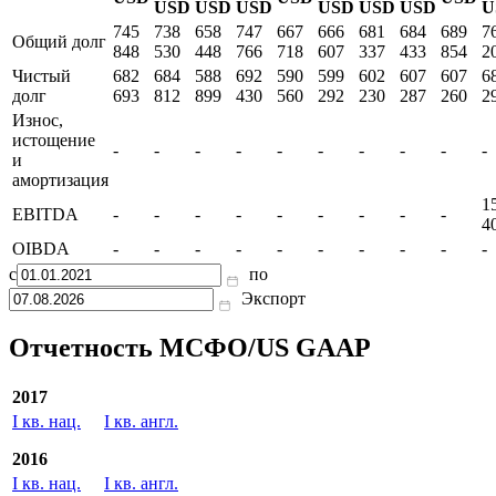
USD
USD
USD
USD
USD
USD
U
745
738
658
747
667
666
681
684
689
7
Общий долг
848
530
448
766
718
607
337
433
854
2
Чистый
682
684
588
692
590
599
602
607
607
6
долг
693
812
899
430
560
292
230
287
260
2
Износ,
истощение
-
-
-
-
-
-
-
-
-
-
и
амортизация
1
EBITDA
-
-
-
-
-
-
-
-
-
4
OIBDA
-
-
-
-
-
-
-
-
-
-
с
по
Экспорт
Отчетность МСФО/US GAAP
2017
I кв. нац.
I кв. англ.
2016
I кв. нац.
I кв. англ.