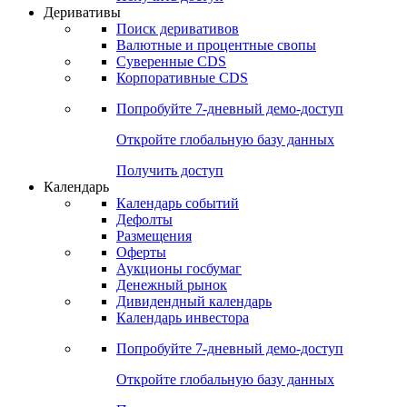
Деривативы
Поиск деривативов
Валютные и процентные свопы
Суверенные CDS
Корпоративные CDS
Попробуйте
7-дневный
демо-доступ
Откройте глобальную базу данных
Получить доступ
Календарь
Календарь событий
Дефолты
Размещения
Оферты
Аукционы госбумаг
Денежный рынок
Дивидендный календарь
Календарь инвестора
Попробуйте
7-дневный
демо-доступ
Откройте глобальную базу данных