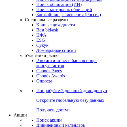
Поиск облигаций (ИИ)
Поиск котировок облигаций
Ближайшие размещения (Россия)
Специальные разделы
Кривые доходности
Best bid/ask
ЦФА
ESG
Сукук
Ломбардные списки
Участники рынка
Рэнкинги инвест. банков и юр.
консультантов
Cbonds Pages
Cbonds Awards
Опросы
Попробуйте
7-дневный
демо-доступ
Откройте глобальную базу данных
Получить доступ
Акции
Поиск акций
Дивидендный календарь