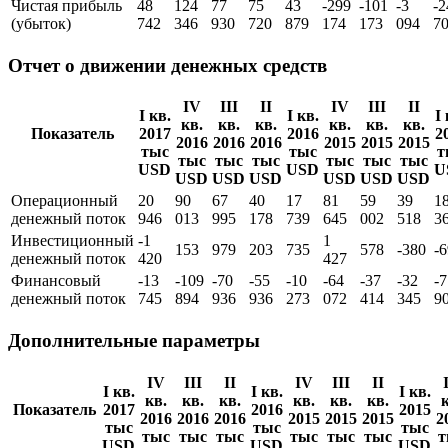
Чистая прибыль
48
124
77
75
43
-299
-101
-3
-2
(убыток)
742
346
930
720
879
174
173
094
7
Отчет о движении денежных средств
IV
III
II
IV
III
II
I кв.
I кв.
I 
кв.
кв.
кв.
кв.
кв.
кв.
Показатель
2017
2016
2
2016
2016
2016
2015
2015
2015
тыс
тыс
т
тыс
тыс
тыс
тыс
тыс
тыс
USD
USD
U
USD
USD
USD
USD
USD
USD
Операционный
20
90
67
40
17
81
59
39
1
денежный поток
946
013
995
178
739
645
002
518
3
Инвестиционный
-1
1
153
979
203
735
578
-380
-
денежный поток
420
427
Финансовый
-13
-109
-70
-55
-10
-64
-37
-32
-7
денежный поток
745
894
936
936
273
072
414
345
9
Дополнительные параметры
IV
III
II
IV
III
II
I кв.
I кв.
I кв.
кв.
кв.
кв.
кв.
кв.
кв.
к
Показатель
2017
2016
2015
2016
2016
2016
2015
2015
2015
2
тыс
тыс
тыс
тыс
тыс
тыс
тыс
тыс
тыс
т
USD
USD
USD