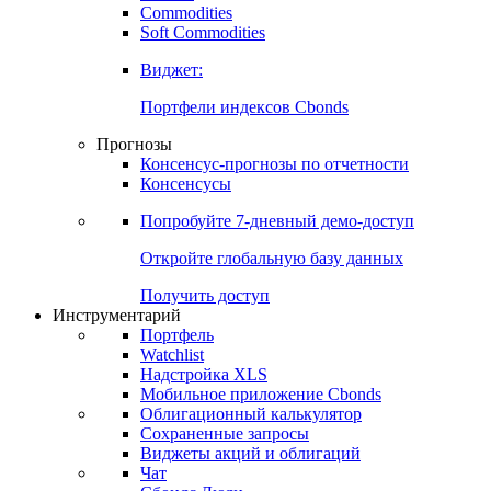
Commodities
Soft Commodities
Виджет:
Портфели индексов Cbonds
Прогнозы
Консенсус-прогнозы по отчетности
Консенсусы
Попробуйте
7-дневный
демо-доступ
Откройте глобальную базу данных
Получить доступ
Инструментарий
Портфель
Watchlist
Надстройка XLS
Мобильное приложение Cbonds
Облигационный калькулятор
Сохраненные запросы
Виджеты акций и облигаций
Чат