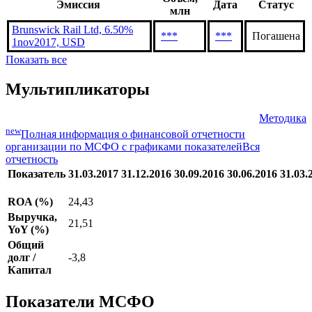
Эмиссия
Дата
Статус
млн
Brunswick Rail Ltd, 6.50%
***
***
Погашена
1nov2017, USD
Показать все
Мультипликаторы
Методика
new
Полная информация о финансовой отчетности
организации по МСФО с графиками показателей
Вся
отчетность
Показатель
31.03.2017
31.12.2016
30.09.2016
30.06.2016
31.03.
ROA (%)
24,43
Выручка,
21,51
YoY (%)
Общий
долг /
-3,8
Капитал
Показатели МСФО