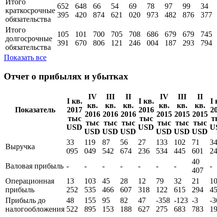
Итого
652
648
66
54
69
78
97
99
34
краткосрочные
395
420
874
621
020
973
482
876
377
обязательства
Итого
105
101
700
705
708
686
679
679
745
долгосрочные
391
670
806
121
246
004
187
293
794
обязательства
Показать все
Отчет о прибылях и убытках
IV
III
II
IV
III
II
I кв.
I кв.
I 
кв.
кв.
кв.
кв.
кв.
кв.
Показатель
2017
2016
2
2016
2016
2016
2015
2015
2015
тыс
тыс
т
тыс
тыс
тыс
тыс
тыс
тыс
USD
USD
U
USD
USD
USD
USD
USD
USD
33
119
87
56
27
133
102
71
3
Выручка
095
049
542
674
236
534
445
601
2
40
Валовая прибыль
-
-
-
-
-
-
-
-
407
Операционная
13
103
45
28
12
79
32
21
1
прибыль
252
535
466
607
318
122
615
294
4
Прибыль до
48
155
95
82
47
-358
-123
-3
-3
налогообложения
522
895
153
188
627
275
683
783
1