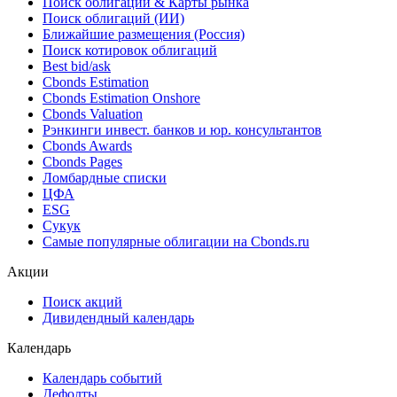
Поиск облигаций & Карты рынка
Поиск облигаций (ИИ)
Ближайшие размещения (Россия)
Поиск котировок облигаций
Best bid/ask
Cbonds Estimation
Cbonds Estimation Onshore
Cbonds Valuation
Рэнкинги инвест. банков и юр. консультантов
Cbonds Awards
Cbonds Pages
Ломбардные списки
ЦФА
ESG
Сукук
Самые популярные облигации на Cbonds.ru
Акции
Поиск акций
Дивидендный календарь
Календарь
Календарь событий
Дефолты