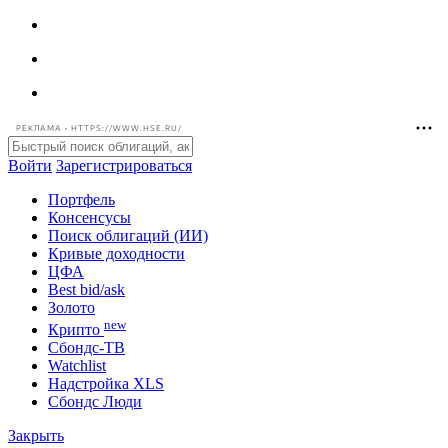
РЕКЛАМА • HTTPS://WWW.HSE.RU/
Войти
Зарегистрироваться
Портфель
Консенсусы
Поиск облигаций (ИИ)
Кривые доходности
ЦФА
Best bid/ask
Золото
new
Крипто
Сбондс-ТВ
Watchlist
Надстройка XLS
Сбондс Люди
Закрыть