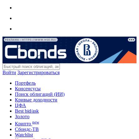
РЕКЛАМА • HTTPS://WWW.HSE.RU/
Войти
Зарегистрироваться
Портфель
Консенсусы
Поиск облигаций (ИИ)
Кривые доходности
ЦФА
Best bid/ask
Золото
new
Крипто
Сбондс-ТВ
Watchlist