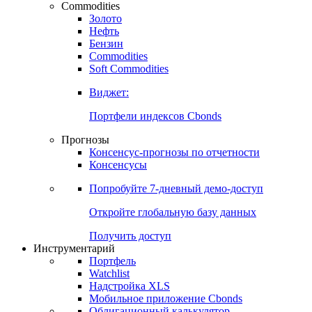
Commodities
Золото
Нефть
Бензин
Commodities
Soft Commodities
Виджет:
Портфели индексов Cbonds
Прогнозы
Консенсус-прогнозы по отчетности
Консенсусы
Попробуйте
7-дневный
демо-доступ
Откройте глобальную базу данных
Получить доступ
Инструментарий
Портфель
Watchlist
Надстройка XLS
Мобильное приложение Cbonds
Облигационный калькулятор