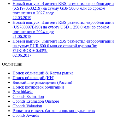
Новый выпуск: Эмитент RBS разместил еврооблигации
(XS1970533219) на сумму GBP 500.0 млн со сроком
погашения в 2027 году
22.03.2019
Новый выпуск: Эмитент RBS разместил еврооблигации
(US780097BJ90) на сумму USD 1 250.0 млн со сроком
погашения в 2024 году
21.06.2018
Новый выпуск: Эмитент RBS разместил еврооблигации
на сумму EUR 600.0 млн со ставкой купона 3m
EURIBOR + 0.43%.
02.06.2017
Облигации
Поиск облигаций & Карты рынка
Поиск облигаций (ИИ)
Ближайшие размещения (Россия)
Поиск котировок облигаций
Best bid/ask
Cbonds Estimation
Cbonds Estimation Onshore
Cbonds Valuation
Рэнкинги инвест. банков и юр. консультантов
Cbonds Awards