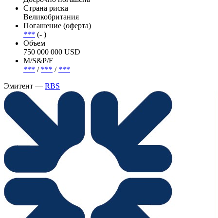
Страна риска
Великобритания
Погашение (оферта)
***
(- )
Объем
750 000 000 USD
М/S&P/F
***
/
***
/
***
Эмитент —
RBS