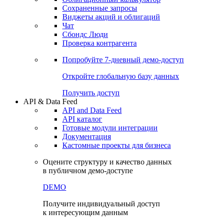
Сохраненные запросы
Виджеты акций и облигаций
Чат
Сбондс Люди
Проверка контрагента
Попробуйте
7-дневный
демо-доступ
Откройте глобальную базу данных
Получить доступ
API & Data Feed
API and Data Feed
API каталог
Готовые модули интеграции
Документация
Кастомные проекты для бизнеса
Оцените структуру и качество данных
в публичном демо-доступе
DEMO
Получите индивидуальный доступ
к интересующим данным