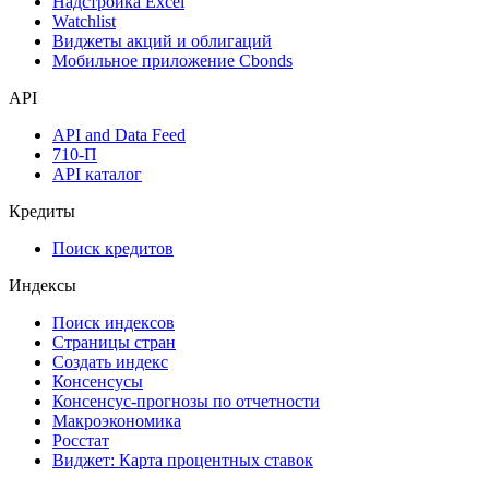
Надстройка Excel
Watchlist
Виджеты акций и облигаций
Мобильное приложение Cbonds
API
API and Data Feed
710-П
API каталог
Кредиты
Поиск кредитов
Индексы
Поиск индексов
Страницы стран
Создать индекс
Консенсусы
Консенсус-прогнозы по отчетности
Макроэкономика
Росстат
Виджет: Карта процентных ставок