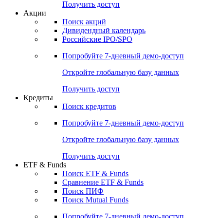
Получить доступ
Акции
Поиск акций
Дивидендный календарь
Российские IPO/SPO
Попробуйте
7-дневный
демо-доступ
Откройте глобальную базу данных
Получить доступ
Кредиты
Поиск кредитов
Попробуйте
7-дневный
демо-доступ
Откройте глобальную базу данных
Получить доступ
ETF & Funds
Поиск ETF & Funds
Сравнение ETF & Funds
Поиск ПИФ
Поиск Mutual Funds
Попробуйте
7-дневный
демо-доступ