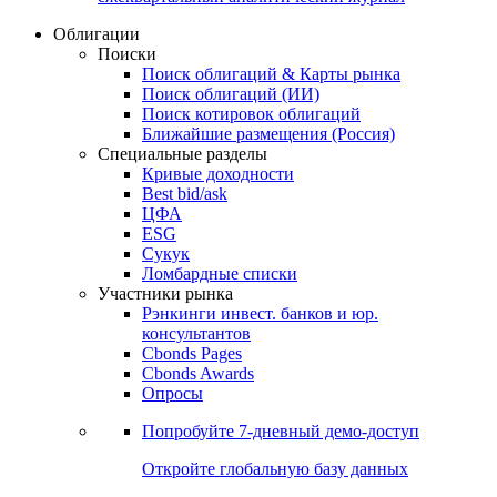
Облигации
Поиски
Поиск облигаций & Карты рынка
Поиск облигаций (ИИ)
Поиск котировок облигаций
Ближайшие размещения (Россия)
Специальные разделы
Кривые доходности
Best bid/ask
ЦФА
ESG
Сукук
Ломбардные списки
Участники рынка
Рэнкинги инвест. банков и юр.
консультантов
Cbonds Pages
Cbonds Awards
Опросы
Попробуйте
7-дневный
демо-доступ
Откройте глобальную базу данных