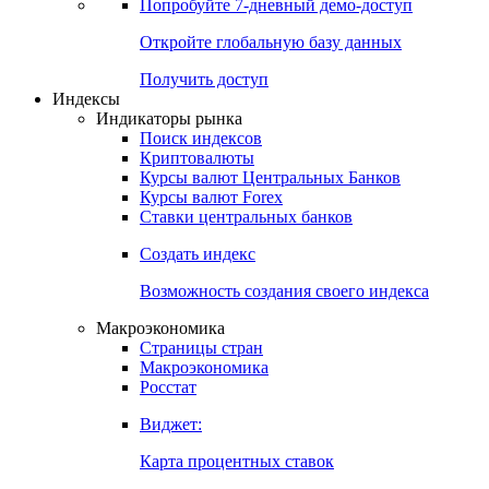
Попробуйте
7-дневный
демо-доступ
Откройте глобальную базу данных
Получить доступ
Индексы
Индикаторы рынка
Поиск индексов
Криптовалюты
Курсы валют Центральных Банков
Курсы валют Forex
Ставки центральных банков
Создать индекс
Возможность создания своего индекса
Макроэкономика
Страницы стран
Макроэкономика
Росстат
Виджет:
Карта процентных ставок