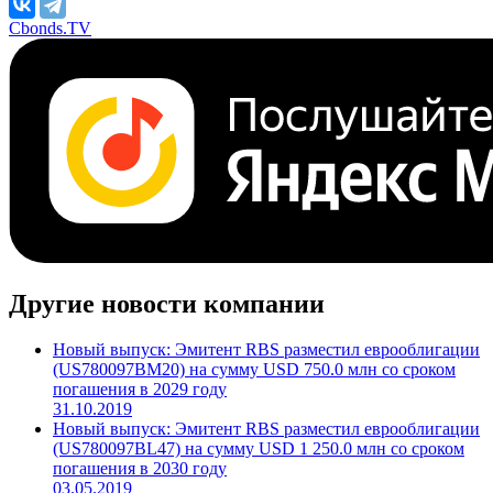
Cbonds.TV
Другие новости компании
Новый выпуск: Эмитент RBS разместил еврооблигации
(US780097BM20) на сумму USD 750.0 млн со сроком
погашения в 2029 году
31.10.2019
Новый выпуск: Эмитент RBS разместил еврооблигации
(US780097BL47) на сумму USD 1 250.0 млн со сроком
погашения в 2030 году
03.05.2019