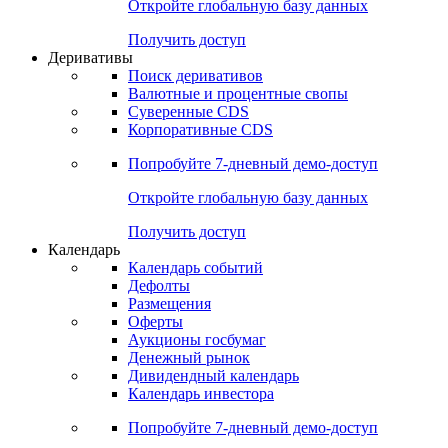
Откройте глобальную базу данных
Получить доступ
Деривативы
Поиск деривативов
Валютные и процентные свопы
Суверенные CDS
Корпоративные CDS
Попробуйте
7-дневный
демо-доступ
Откройте глобальную базу данных
Получить доступ
Календарь
Календарь событий
Дефолты
Размещения
Оферты
Аукционы госбумаг
Денежный рынок
Дивидендный календарь
Календарь инвестора
Попробуйте
7-дневный
демо-доступ