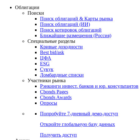
Облигации
Поиски
Поиск облигаций & Карты рынка
Поиск облигаций (ИИ)
Поиск котировок облигаций
Ближайшие размещения (Россия)
Специальные разделы
Кривые доходности
Best bid/ask
ЦФА
ESG
Сукук
Ломбардные списки
Участники рынка
Рэнкинги инвест. банков и юр. консультантов
Cbonds Pages
Cbonds Awards
Опросы
Попробуйте
7-дневный
демо-доступ
Откройте глобальную базу данных
Получить доступ