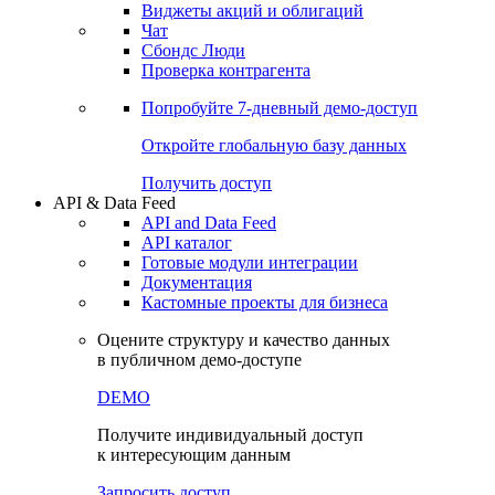
Виджеты акций и облигаций
Чат
Сбондс Люди
Проверка контрагента
Попробуйте
7-дневный
демо-доступ
Откройте глобальную базу данных
Получить доступ
API & Data Feed
API and Data Feed
API каталог
Готовые модули интеграции
Документация
Кастомные проекты для бизнеса
Оцените структуру и качество данных
в публичном демо-доступе
DEMO
Получите индивидуальный доступ
к интересующим данным
Запросить доступ