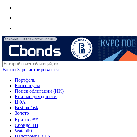
РЕКЛАМА • HTTPS://WWW.HSE.RU/
Войти
Зарегистрироваться
Портфель
Консенсусы
Поиск облигаций (ИИ)
Кривые доходности
ЦФА
Best bid/ask
Золото
new
Крипто
Сбондс-ТВ
Watchlist
Надстройка XLS