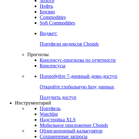
Золото
Нефть
Бензин
Commodities
Soft Commodities
Виджет:
Портфели индексов Cbonds
Прогнозы
Консенсус-прогнозы по отчетности
Консенсусы
Попробуйте
7-дневный
демо-доступ
Откройте глобальную базу данных
Получить доступ
Инструментарий
Портфель
Watchlist
Надстройка XLS
Мобильное приложение Cbonds
Облигационный калькулятор
Сохраненные запросы