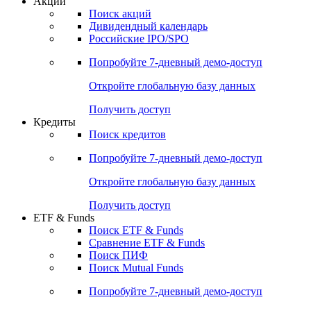
Акции
Поиск акций
Дивидендный календарь
Российские IPO/SPO
Попробуйте
7-дневный
демо-доступ
Откройте глобальную базу данных
Получить доступ
Кредиты
Поиск кредитов
Попробуйте
7-дневный
демо-доступ
Откройте глобальную базу данных
Получить доступ
ETF & Funds
Поиск ETF & Funds
Сравнение ETF & Funds
Поиск ПИФ
Поиск Mutual Funds
Попробуйте
7-дневный
демо-доступ