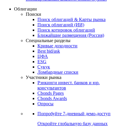
Облигации
Поиски
Поиск облигаций & Карты рынка
Поиск облигаций (ИИ)
Поиск котировок облигаций
Ближайшие размещения (Россия)
Специальные разделы
Кривые доходности
Best bid/ask
ЦФА
ESG
Сукук
Ломбардные списки
Участники рынка
Рэнкинги инвест. банков и юр.
консультантов
Cbonds Pages
Cbonds Awards
Опросы
Попробуйте
7-дневный
демо-доступ
Откройте глобальную базу данных