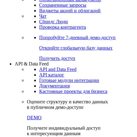
Сохраненные запросы
Виджеты акций и облигаций
Чат
Сбондс Люди
Проверка контрагента
Попробуйте
7-дневный
демо-доступ
Откройте глобальную базу данных
Получить доступ
API & Data Feed
API and Data Feed
API каталог
Готовые модули интеграции
Документация
Кастомные проекты для бизнеса
Оцените структуру и качество данных
в публичном демо-доступе
DEMO
Получите индивидуальный доступ
к интересующим данным