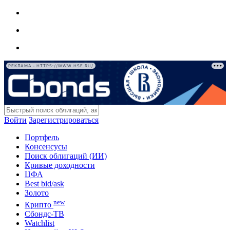
РЕКЛАМА • HTTPS://WWW.HSE.RU/
Войти
Зарегистрироваться
Портфель
Консенсусы
Поиск облигаций (ИИ)
Кривые доходности
ЦФА
Best bid/ask
Золото
new
Крипто
Сбондс-ТВ
Watchlist