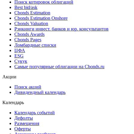
Поиск котировок облигаций
Best bid/ask
Cbonds Estimation
Cbonds Estimation Onshore
Cbonds Valuation
Рэнкинги инвест. банков и юр. консультантов
Cbonds Awards
Cbonds Pages
Ломбардные списки
ЦФА
ESG
Сукук
Самые популярные облигации на Cbonds.ru
Акции
Поиск акций
Дивидендный календарь
Календарь
Календарь событий
Дефолты
Размещения
Оферты