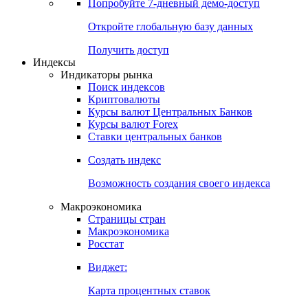
Попробуйте
7-дневный
демо-доступ
Откройте глобальную базу данных
Получить доступ
Индексы
Индикаторы рынка
Поиск индексов
Криптовалюты
Курсы валют Центральных Банков
Курсы валют Forex
Ставки центральных банков
Создать индекс
Возможность создания своего индекса
Макроэкономика
Страницы стран
Макроэкономика
Росстат
Виджет:
Карта процентных ставок