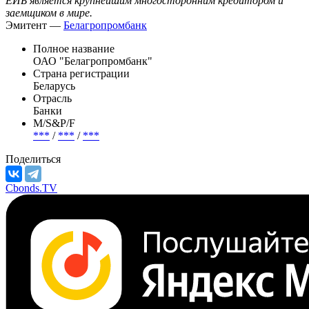
ЕИБ является крупнейшим многосторонним кредитором и
заемщиком в мире.
Эмитент —
Белагропромбанк
Полное название
ОАО "Белагропромбанк"
Страна регистрации
Беларусь
Отрасль
Банки
М/S&P/F
***
/
***
/
***
Поделиться
Cbonds.TV