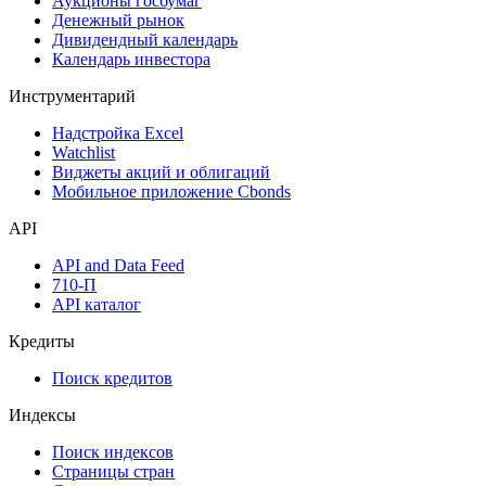
Аукционы госбумаг
Денежный рынок
Дивидендный календарь
Календарь инвестора
Инструментарий
Надстройка Excel
Watchlist
Виджеты акций и облигаций
Мобильное приложение Cbonds
API
API and Data Feed
710-П
API каталог
Кредиты
Поиск кредитов
Индексы
Поиск индексов
Страницы стран