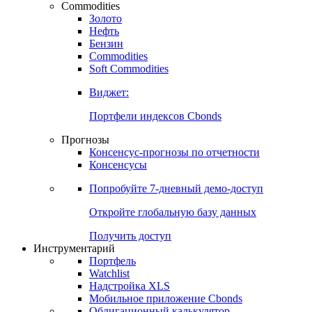
Commodities
Золото
Нефть
Бензин
Commodities
Soft Commodities
Виджет:
Портфели индексов Cbonds
Прогнозы
Консенсус-прогнозы по отчетности
Консенсусы
Попробуйте
7-дневный
демо-доступ
Откройте глобальную базу данных
Получить доступ
Инструментарий
Портфель
Watchlist
Надстройка XLS
Мобильное приложение Cbonds
Облигационный калькулятор