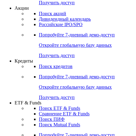
Получить доступ
Акции
Поиск акций
Дивидендный календарь
Российские IPO/SPO
Попробуйте
7-дневный
демо-доступ
Откройте глобальную базу данных
Получить доступ
Кредиты
Поиск кредитов
Попробуйте
7-дневный
демо-доступ
Откройте глобальную базу данных
Получить доступ
ETF & Funds
Поиск ETF & Funds
Сравнение ETF & Funds
Поиск ПИФ
Поиск Mutual Funds
Попробуйте
7-дневный
демо-доступ