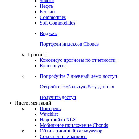
Золото
Нефть
Бензин
Commodities
Soft Commodities
Виджет:
Портфели индексов Cbonds
Прогнозы
Консенсус-прогнозы по отчетности
Консенсусы
Попробуйте
7-дневный
демо-доступ
Откройте глобальную базу данных
Получить доступ
Инструментарий
Портфель
Watchlist
Надстройка XLS
Мобильное приложение Cbonds
Облигационный калькулятор
Сохраненные запросы