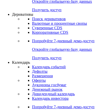
Откройте глобальную базу данных
Получить доступ
Деривативы
Поиск деривативов
Валютные и процентные свопы
Суверенные CDS
Корпоративные CDS
Попробуйте
7-дневный
демо-доступ
Откройте глобальную базу данных
Получить доступ
Календарь
Календарь событий
Дефолты
Размещения
Оферты
Аукционы госбумаг
Денежный рынок
Дивидендный календарь
Календарь инвестора
Попробуйте
7-дневный
демо-доступ