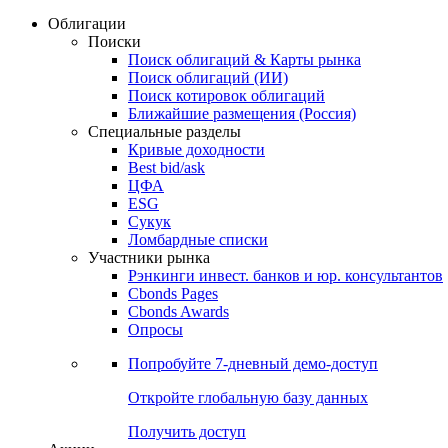
Облигации
Поиски
Поиск облигаций & Карты рынка
Поиск облигаций (ИИ)
Поиск котировок облигаций
Ближайшие размещения (Россия)
Специальные разделы
Кривые доходности
Best bid/ask
ЦФА
ESG
Сукук
Ломбардные списки
Участники рынка
Рэнкинги инвест. банков и юр. консультантов
Cbonds Pages
Cbonds Awards
Опросы
Попробуйте
7-дневный
демо-доступ
Откройте глобальную базу данных
Получить доступ