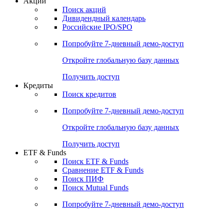
Акции
Поиск акций
Дивидендный календарь
Российские IPO/SPO
Попробуйте
7-дневный
демо-доступ
Откройте глобальную базу данных
Получить доступ
Кредиты
Поиск кредитов
Попробуйте
7-дневный
демо-доступ
Откройте глобальную базу данных
Получить доступ
ETF & Funds
Поиск ETF & Funds
Сравнение ETF & Funds
Поиск ПИФ
Поиск Mutual Funds
Попробуйте
7-дневный
демо-доступ