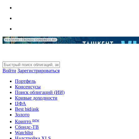
РЕКЛАМА • CBONDS-CONGRESS.RU
Войти
Зарегистрироваться
Портфель
Консенсусы
Поиск облигаций (ИИ)
Кривые доходности
ЦФА
Best bid/ask
Золото
new
Крипто
Сбондс-ТВ
Watchlist
Надстройка XLS