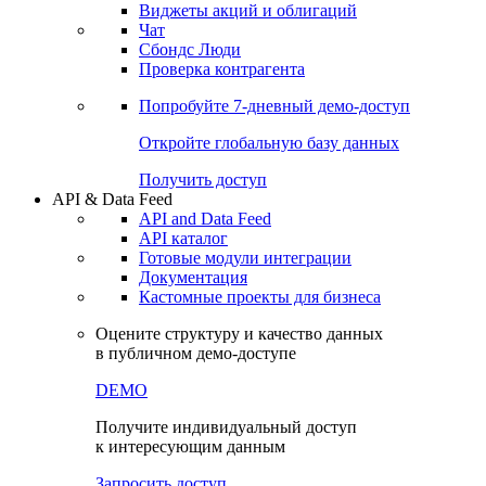
Виджеты акций и облигаций
Чат
Сбондс Люди
Проверка контрагента
Попробуйте
7-дневный
демо-доступ
Откройте глобальную базу данных
Получить доступ
API & Data Feed
API and Data Feed
API каталог
Готовые модули интеграции
Документация
Кастомные проекты для бизнеса
Оцените структуру и качество данных
в публичном демо-доступе
DEMO
Получите индивидуальный доступ
к интересующим данным
Запросить доступ