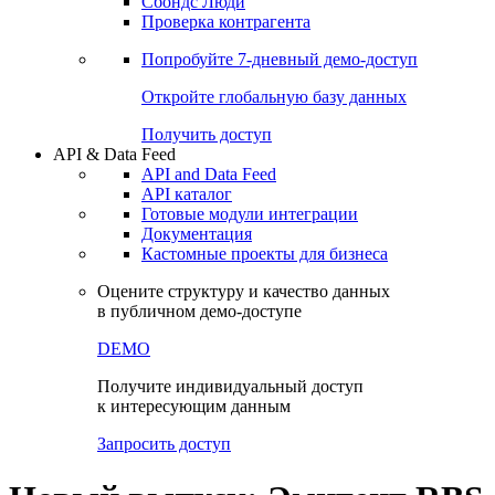
Сохраненные запросы
Виджеты акций и облигаций
Чат
Сбондс Люди
Проверка контрагента
Попробуйте
7-дневный
демо-доступ
Откройте глобальную базу данных
Получить доступ
API & Data Feed
API and Data Feed
API каталог
Готовые модули интеграции
Документация
Кастомные проекты для бизнеса
Оцените структуру и качество данных
в публичном демо-доступе
DEMO
Получите индивидуальный доступ
к интересующим данным