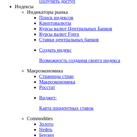
Попробуйте
7-дневный
демо-доступ
Откройте глобальную базу данных
Получить доступ
Индексы
Индикаторы рынка
Поиск индексов
Криптовалюты
Курсы валют Центральных Банков
Курсы валют Forex
Ставки центральных банков
Создать индекс
Возможность создания своего индекса
Макроэкономика
Страницы стран
Макроэкономика
Росстат
Виджет:
Карта процентных ставок