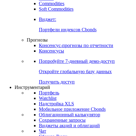
Commodities
Золото
Нефть
Бензин
Commodities
Soft Commodities
Виджет:
Портфели индексов Cbonds
Прогнозы
Консенсус-прогнозы по отчетности
Консенсусы
Попробуйте
7-дневный
демо-доступ
Откройте глобальную базу данных
Получить доступ
Инструментарий
Портфель
Watchlist
Надстройка XLS
Мобильное приложение Cbonds
Облигационный калькулятор