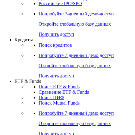
Получить доступ
Акции
Поиск акций
Дивидендный календарь
Российские IPO/SPO
Попробуйте
7-дневный
демо-доступ
Откройте глобальную базу данных
Получить доступ
Кредиты
Поиск кредитов
Попробуйте
7-дневный
демо-доступ
Откройте глобальную базу данных
Получить доступ
ETF & Funds
Поиск ETF & Funds
Сравнение ETF & Funds
Поиск ПИФ
Поиск Mutual Funds
Попробуйте
7-дневный
демо-доступ