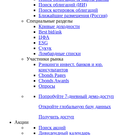
Облигации
Поиски
Поиск облигаций & Карты рынка
Поиск облигаций (ИИ)
Поиск котировок облигаций
Ближайшие размещения (Россия)
Специальные разделы
Кривые доходности
Best bid/ask
ЦФА
ESG
Сукук
Ломбардные списки
Участники рынка
Рэнкинги инвест. банков и юр.
консультантов
Cbonds Pages
Cbonds Awards
Опросы
Попробуйте
7-дневный
демо-доступ
Откройте глобальную базу данных