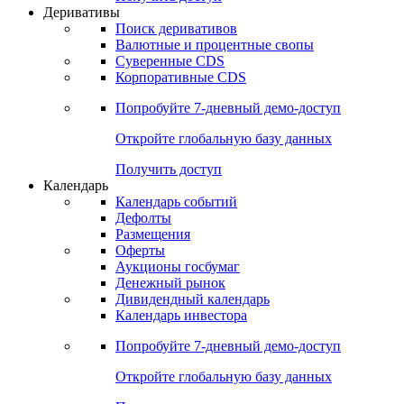
Откройте глобальную базу данных
Получить доступ
Деривативы
Поиск деривативов
Валютные и процентные свопы
Суверенные CDS
Корпоративные CDS
Попробуйте
7-дневный
демо-доступ
Откройте глобальную базу данных
Получить доступ
Календарь
Календарь событий
Дефолты
Размещения
Оферты
Аукционы госбумаг
Денежный рынок
Дивидендный календарь
Календарь инвестора