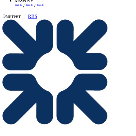
***
(- )
Объем
500 000 000 GBP
М/S&P/F
***
/
***
/
***
Эмитент —
RBS