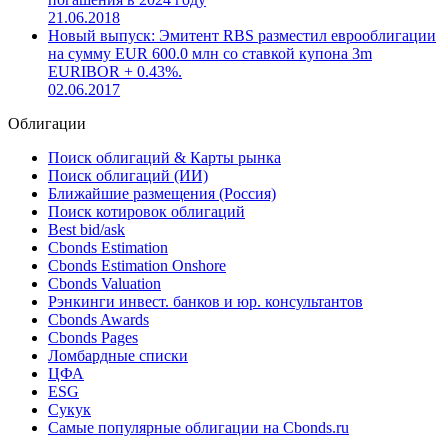
21.06.2018
Новый выпуск: Эмитент RBS разместил еврооблигации
(US780097BH35) на сумму USD 750.0 млн со сроком
погашения в 2024 году
21.06.2018
Новый выпуск: Эмитент RBS разместил еврооблигации
на сумму EUR 600.0 млн со ставкой купона 3m
EURIBOR + 0.43%.
02.06.2017
Облигации
Поиск облигаций & Карты рынка
Поиск облигаций (ИИ)
Ближайшие размещения (Россия)
Поиск котировок облигаций
Best bid/ask
Cbonds Estimation
Cbonds Estimation Onshore
Cbonds Valuation
Рэнкинги инвест. банков и юр. консультантов
Cbonds Awards
Cbonds Pages
Ломбардные списки
ЦФА