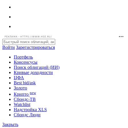
РЕКЛАМА • HTTPS://WWW.HSE.RU/
Войти
Зарегистрироваться
Портфель
Консенсусы
Поиск облигаций (ИИ)
Кривые доходности
ЦФА
Best bid/ask
Золото
new
Крипто
Сбондс-ТВ
Watchlist