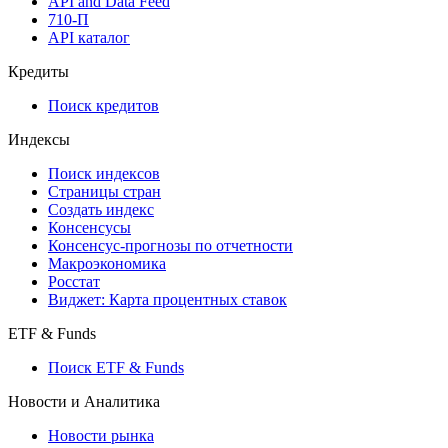
Мобильное приложение Cbonds
API
API and Data Feed
710-П
API каталог
Кредиты
Поиск кредитов
Индексы
Поиск индексов
Страницы стран
Создать индекс
Консенсусы
Консенсус-прогнозы по отчетности
Макроэкономика
Росстат
Виджет: Карта процентных ставок
ETF & Funds
Поиск ETF & Funds