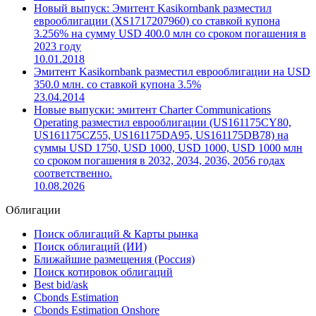
Новый выпуск: Эмитент Kasikornbank разместил
еврооблигации (XS1717207960) со ставкой купона
3.256% на сумму USD 400.0 млн со сроком погашения в
2023 году
10.01.2018
Эмитент Kasikornbank разместил еврооблигации на USD
350.0 млн. со ставкой купона 3.5%
23.04.2014
Новые выпуски: эмитент Charter Communications
Operating разместил еврооблигации (US161175CY80,
US161175CZ55, US161175DA95, US161175DB78) на
суммы USD 1750, USD 1000, USD 1000, USD 1000 млн
со сроком погашения в 2032, 2034, 2036, 2056 годах
соответственно.
10.08.2026
Облигации
Поиск облигаций & Карты рынка
Поиск облигаций (ИИ)
Ближайшие размещения (Россия)
Поиск котировок облигаций
Best bid/ask
Cbonds Estimation
Cbonds Estimation Onshore