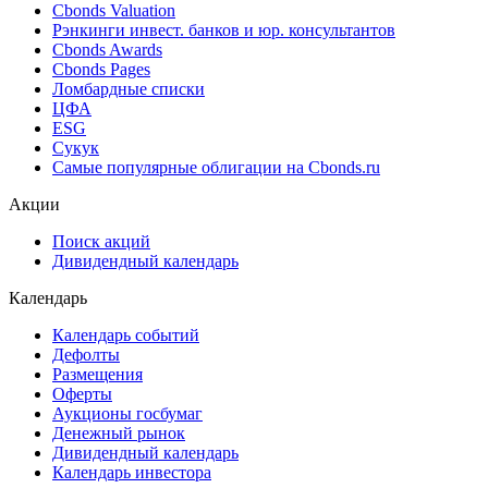
Cbonds Valuation
Рэнкинги инвест. банков и юр. консультантов
Cbonds Awards
Cbonds Pages
Ломбардные списки
ЦФА
ESG
Сукук
Самые популярные облигации на Cbonds.ru
Акции
Поиск акций
Дивидендный календарь
Календарь
Календарь событий
Дефолты
Размещения
Оферты
Аукционы госбумаг
Денежный рынок
Дивидендный календарь
Календарь инвестора