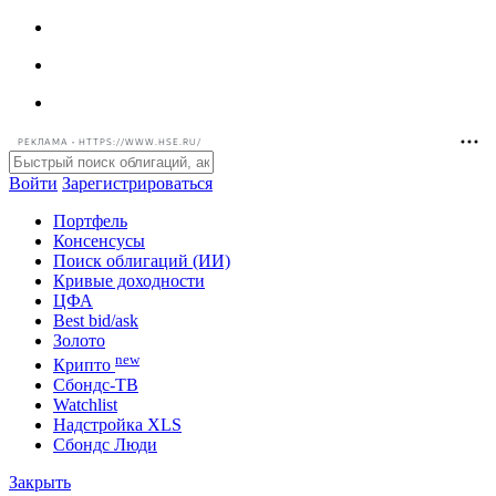
РЕКЛАМА • HTTPS://WWW.HSE.RU/
Войти
Зарегистрироваться
Портфель
Консенсусы
Поиск облигаций (ИИ)
Кривые доходности
ЦФА
Best bid/ask
Золото
new
Крипто
Сбондс-ТВ
Watchlist
Надстройка XLS
Сбондс Люди
Закрыть