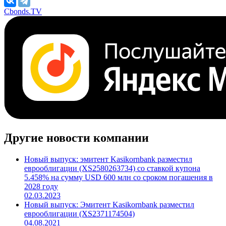
Cbonds.TV
Другие новости компании
Новый выпуск: эмитент Kasikornbank разместил
еврооблигации (XS2580263734) со ставкой купона
5.458% на сумму USD 600 млн со сроком погашения в
2028 году
02.03.2023
Новый выпуск: Эмитент Kasikornbank разместил
еврооблигации (XS2371174504)
04.08.2021