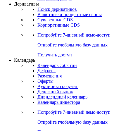
Деривативы
Поиск деривативов
Валютные и процентные свопы
Суверенные CDS
Корпоративные CDS
Попробуйте
7-дневный
демо-доступ
Откройте глобальную базу данных
Получить доступ
Календарь
Календарь событий
Дефолты
Размещения
Оферты
Аукционы госбумаг
Денежный рынок
Дивидендный календарь
Календарь инвестора
Попробуйте
7-дневный
демо-доступ
Откройте глобальную базу данных