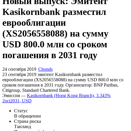
Новый выпуск: Эмитент
Kasikornbank разместил
еврооблигации
(XS2056558088) на сумму
USD 800.0 млн со сроком
погашения в 2031 году
24 сентября 2019
Cbonds
23 сентября 2019 эмитент Kasikornbank разместил
еврооблигации (XS2056558088) на сумму USD 800.0 млн со
сроком погашения в 2031 году. Организатор: BNP Paribas,
Citigroup, Standard Chartered Bank.
Эмиссия —
Kasikornbank (Hong Kong Branch), 3.343%
2oct2031, USD
Статус
В обращении
Страна риска
Таиланд