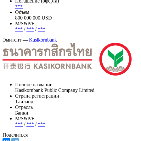
Погашение (оферта)
***
Объем
800 000 000 USD
М/S&P/F
***
/
***
/
***
Эмитент —
Kasikornbank
Полное название
Kasikornbank Public Company Limited
Страна регистрации
Таиланд
Отрасль
Банки
М/S&P/F
***
/
***
/
***
Поделиться