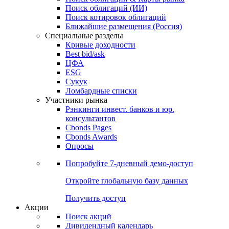
Поиск облигаций (ИИ)
Поиск котировок облигаций
Ближайшие размещения (Россия)
Специальные разделы
Кривые доходности
Best bid/ask
ЦФА
ESG
Сукук
Ломбардные списки
Участники рынка
Рэнкинги инвест. банков и юр.
консультантов
Cbonds Pages
Cbonds Awards
Опросы
Попробуйте
7-дневный
демо-доступ
Откройте глобальную базу данных
Получить доступ
Акции
Поиск акций
Дивидендный календарь