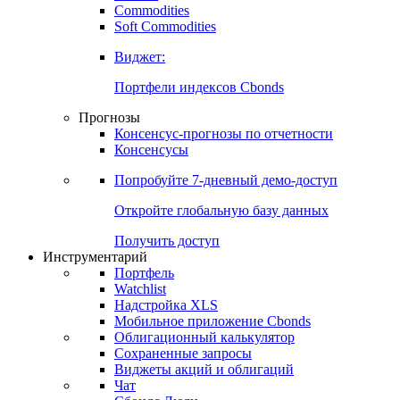
Commodities
Soft Commodities
Виджет:
Портфели индексов Cbonds
Прогнозы
Консенсус-прогнозы по отчетности
Консенсусы
Попробуйте
7-дневный
демо-доступ
Откройте глобальную базу данных
Получить доступ
Инструментарий
Портфель
Watchlist
Надстройка XLS
Мобильное приложение Cbonds
Облигационный калькулятор
Сохраненные запросы
Виджеты акций и облигаций
Чат