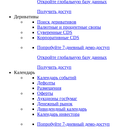
Откройте глобальную базу данных
Получить доступ
Деривативы
Поиск деривативов
Валютные и процентные свопы
Суверенные CDS
Корпоративные CDS
Попробуйте
7-дневный
демо-доступ
Откройте глобальную базу данных
Получить доступ
Календарь
Календарь событий
Дефолты
Размещения
Оферты
Аукционы госбумаг
Денежный рынок
Дивидендный календарь
Календарь инвестора
Попробуйте
7-дневный
демо-доступ