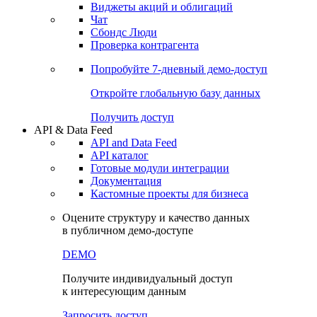
Виджеты акций и облигаций
Чат
Сбондс Люди
Проверка контрагента
Попробуйте
7-дневный
демо-доступ
Откройте глобальную базу данных
Получить доступ
API & Data Feed
API and Data Feed
API каталог
Готовые модули интеграции
Документация
Кастомные проекты для бизнеса
Оцените структуру и качество данных
в публичном демо-доступе
DEMO
Получите индивидуальный доступ
к интересующим данным
Запросить доступ