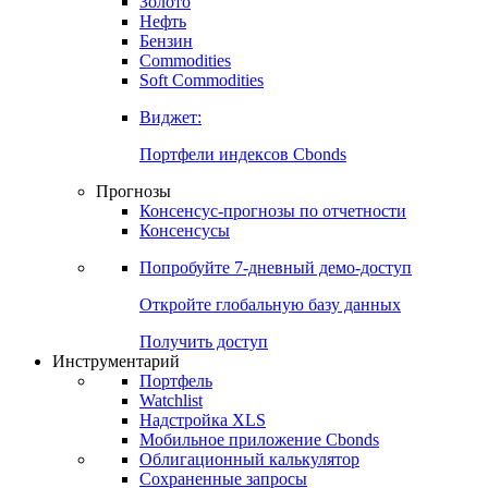
Золото
Нефть
Бензин
Commodities
Soft Commodities
Виджет:
Портфели индексов Cbonds
Прогнозы
Консенсус-прогнозы по отчетности
Консенсусы
Попробуйте
7-дневный
демо-доступ
Откройте глобальную базу данных
Получить доступ
Инструментарий
Портфель
Watchlist
Надстройка XLS
Мобильное приложение Cbonds
Облигационный калькулятор
Сохраненные запросы