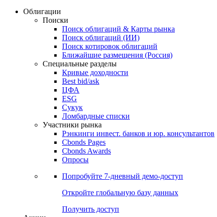
Облигации
Поиски
Поиск облигаций & Карты рынка
Поиск облигаций (ИИ)
Поиск котировок облигаций
Ближайшие размещения (Россия)
Специальные разделы
Кривые доходности
Best bid/ask
ЦФА
ESG
Сукук
Ломбардные списки
Участники рынка
Рэнкинги инвест. банков и юр. консультантов
Cbonds Pages
Cbonds Awards
Опросы
Попробуйте
7-дневный
демо-доступ
Откройте глобальную базу данных
Получить доступ