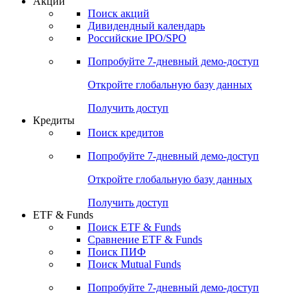
Акции
Поиск акций
Дивидендный календарь
Российские IPO/SPO
Попробуйте
7-дневный
демо-доступ
Откройте глобальную базу данных
Получить доступ
Кредиты
Поиск кредитов
Попробуйте
7-дневный
демо-доступ
Откройте глобальную базу данных
Получить доступ
ETF & Funds
Поиск ETF & Funds
Сравнение ETF & Funds
Поиск ПИФ
Поиск Mutual Funds
Попробуйте
7-дневный
демо-доступ